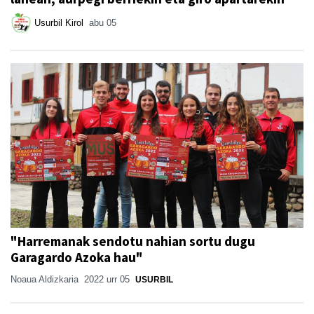
Usurbil Kirol
abu 05
"Harremanak sendotu nahian sortu dugu
Garagardo Azoka hau"
Noaua Aldizkaria
2022 urr 05
USURBIL