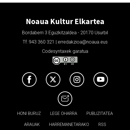
Noaua Kultur Elkartea
Bordaberri 3 Eguzkitzaldea - 20170 Usurbil
Tf: 943 360 321 | erredakzioa@noaua.eus
Codesyntaxek garatua
HONI BURUZ
LEGE OHARRA
PUBLIZITATEA
ARAUAK
HARREMANETARAKO
RSS