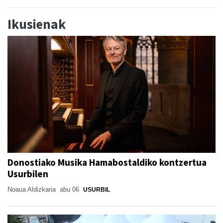
Ikusienak
Donostiako Musika Hamabostaldiko kontzertua
Usurbilen
Noaua Aldizkaria
abu 06
USURBIL