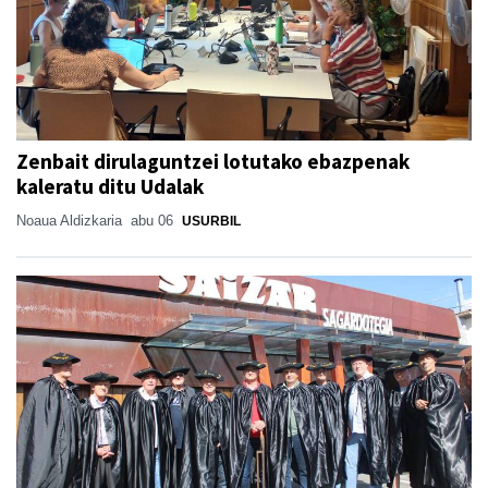
Zenbait dirulaguntzei lotutako ebazpenak
kaleratu ditu Udalak
Noaua Aldizkaria
abu 06
USURBIL