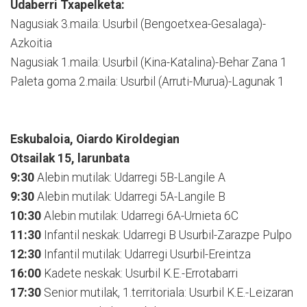
Udaberri Txapelketa:
Nagusiak 3.maila: Usurbil (Bengoetxea-Gesalaga)-
Azkoitia
Nagusiak 1.maila: Usurbil (Kina-Katalina)-Behar Zana 1
Paleta goma 2.maila: Usurbil (Arruti-Murua)-Lagunak 1
Eskubaloia, Oiardo Kiroldegian
Otsailak 15, larunbata
9:30
Alebin mutilak: Udarregi 5B-Langile A
9:30
Alebin mutilak: Udarregi 5A-Langile B
10:30
Alebin mutilak: Udarregi 6A-Urnieta 6C
11:30
Infantil neskak: Udarregi B Usurbil-Zarazpe Pulpo
12:30
Infantil mutilak: Udarregi Usurbil-Ereintza
16:00
Kadete neskak: Usurbil K.E.-Errotabarri
17:30
Senior mutilak, 1.territoriala: Usurbil K.E.-Leizaran