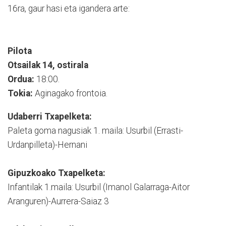
16ra, gaur hasi eta igandera arte:
Pilota
Otsailak 14, ostirala
Ordua:
18:00.
Tokia:
Aginagako frontoia.
Udaberri Txapelketa:
Paleta goma nagusiak 1. maila: Usurbil (Errasti-
Urdanpilleta)-Hernani
Gipuzkoako Txapelketa:
Infantilak 1.maila: Usurbil (Imanol Galarraga-Aitor
Aranguren)-Aurrera-Saiaz 3