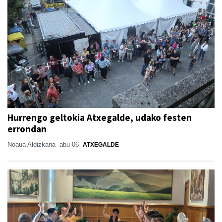
Hurrengo geltokia Atxegalde, udako festen
errondan
Noaua Aldizkaria
abu 06
ATXEGALDE