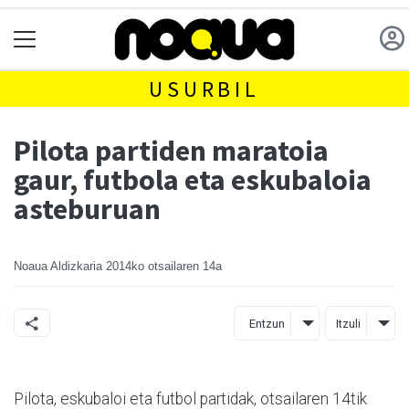
USURBIL
Pilota partiden maratoia
gaur, futbola eta eskubaloia
asteburuan
Noaua Aldizkaria
2014ko otsailaren 14a
Entzun
Itzuli
Pilota, eskubaloi eta futbol partidak, otsailaren 14tik