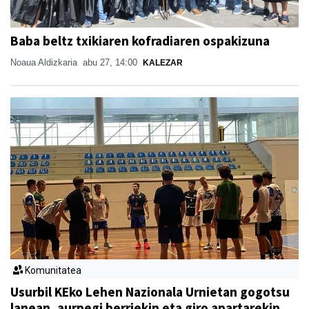
Baba beltz txikiaren kofradiaren ospakizuna
Noaua Aldizkaria
abu 27, 14:00
KALEZAR
Komunitatea
Usurbil KEko Lehen Nazionala Urnietan gogotsu
lanean, aurpegi berriekin eta giro apartarekin