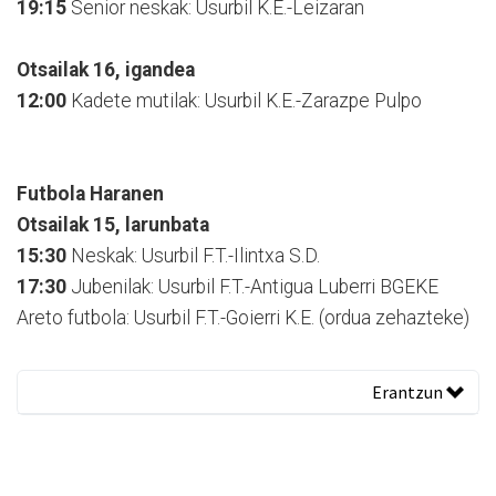
19:15
Senior neskak: Usurbil K.E.-Leizaran
Otsailak 16, igandea
12:00
Kadete mutilak: Usurbil K.E.-Zarazpe Pulpo
Futbola Haranen
Otsailak 15, larunbata
15:30
Neskak: Usurbil F.T.-Ilintxa S.D.
17:30
Jubenilak: Usurbil F.T.-Antigua Luberri BGEKE
Areto futbola: Usurbil F.T.-Goierri K.E. (ordua zehazteke)
Erantzun