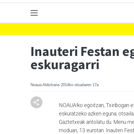
Inauteri Festan e
eskuragarri
Noaua Aldizkaria
2014ko otsailaren 17a
NOAUA!ko egoitzan, Txiribogan eta 
eskuratzeko azken eguna; otsailar
Gaztetxeak antolatu du. Menu mer
moduan, 13 eurotan. Inauteri Fest