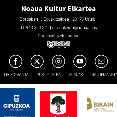
Noaua Kultur Elkartea
Bordaberri 3 Eguzkitzaldea - 20170 Usurbil
Tf: 943 360 321 | erredakzioa@noaua.eus
Codesyntaxek garatua
LEGE OHARRA
PUBLIZITATEA
ARAUAK
HARREMANET