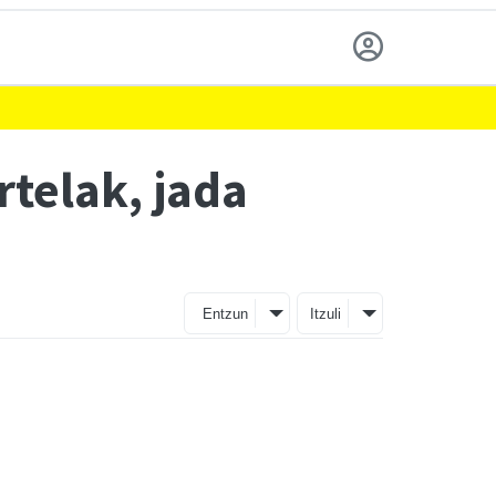
rtelak, jada
Entzun
Itzuli