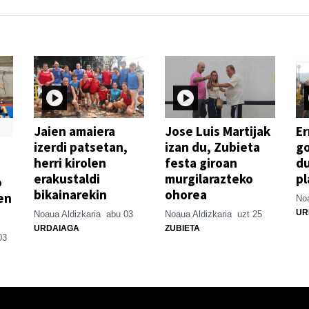
Jaien amaiera
Jose Luis Martijak
Er
izerdi patsetan,
izan du, Zubieta
go
herri kirolen
festa giroan
d
erakustaldi
murgilarazteko
pl
o
bikainarekin
ohorea
en
Noa
UR
Noaua Aldizkaria
abu 03
Noaua Aldizkaria
uzt 25
URDAIAGA
ZUBIETA
03