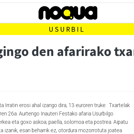
USURBIL
gingo den afarirako txa
Irratin erosi ahal izango dira, 13 euroren truke. Txartelak
en 26a. Aurtengo Inauteri Festako afaria Usurbilgo
kea eta goxo askoa; paella, solomoa eta postrea. Aipatu
a izanik, esan beharrik ez, otordura mozorrotuta joatea