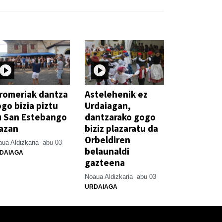
romeriak dantza
Astelehenik ez
go bizia piztu
Urdaiagan,
u San Estebango
dantzarako gogo
azan
biziz plazaratu da
Orbeldiren
ua Aldizkaria
abu 03
belaunaldi
DAIAGA
gazteena
Noaua Aldizkaria
abu 03
URDAIAGA