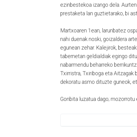
ezinbestekoa izango dela. Aurten
prestaketa lan guztietarako, bi as
Martxoaren 1ean, larunbatez ospat
nahi duenak noski, goizaldera art
egunean zehar. Kalejirok, bestea
tabernetan geldialdiak egingo ditu
nabarmendu beharreko berrikuntza 
Txirristra, Txiriboga eta Aitzagak
dekoratu asmo dituzte guneok, eta
Gonbita luzatua dago; mozorrotu 