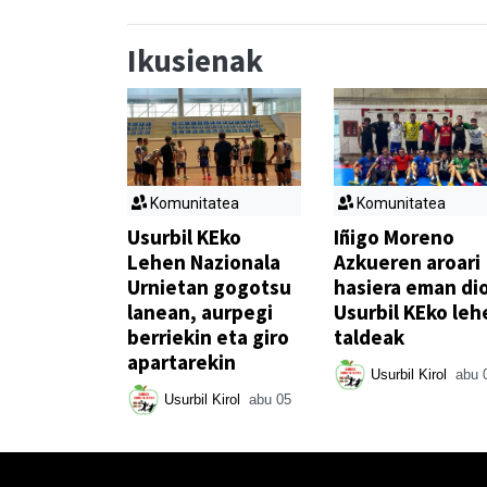
Ikusienak
Komunitatea
Komunitatea
Usurbil KEko
Iñigo Moreno
Lehen Nazionala
Azkueren aroari
Urnietan gogotsu
hasiera eman di
lanean, aurpegi
Usurbil KEko leh
berriekin eta giro
taldeak
apartarekin
Usurbil Kirol
abu 
Usurbil Kirol
abu 05