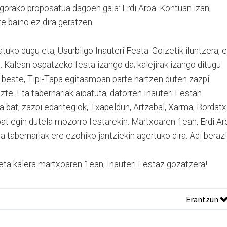
gorako proposatua dagoen gaia: Erdi Aroa. Kontuan izan,
te baino ez dira geratzen.
uko dugu eta, Usurbilgo Inauteri Festa. Goizetik iluntzera, 
e. Kalean ospatzeko festa izango da; kalejirak izango ditugu
k beste, Tipi-Tapa egitasmoan parte hartzen duten zazpi
zte. Eta tabernariak aipatuta, datorren Inauteri Festan
bat; zazpi edaritegiok, Txapeldun, Artzabal, Xarma, Bordatx
 bat egin dutela mozorro festarekin. Martxoaren 1ean, Erdi Ar
 tabernariak ere ezohiko jantziekin agertuko dira. Adi beraz!
eta kalera martxoaren 1ean, Inauteri Festaz gozatzera!
Erantzun