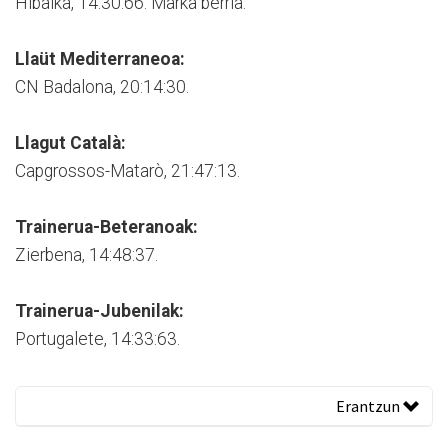
Hibaika, 14:30:66. Marka berria.
Llaüt Mediterraneoa:
CN Badalona, 20:14:30.
Llagut Català:
Capgrossos-Matarò, 21:47:13.
Trainerua-Beteranoak:
Zierbena, 14:48:37.
Trainerua-Jubenilak:
Portugalete, 14:33:63.
Erantzun