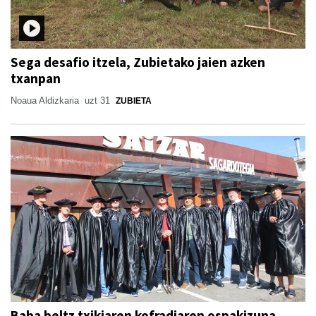
Sega desafio itzela, Zubietako jaien azken
txanpan
Noaua Aldizkaria
uzt 31
ZUBIETA
Baba beltz txikiaren kofradiaren ospakizuna