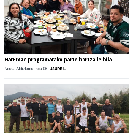
HarEman programarako parte hartzaile bila
Noaua Aldizkaria
abu 06
USURBIL