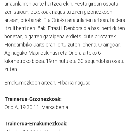
arraunlariren parte hartzearekin. Festa giroan ospatu
zen saioan, etxekoak nagusitu ziren gizonezkoen
artean; oriotarrak. Eta Orioko arraunlarien artean, taldera
itzuli berri den Iñaki Errasti. Denboraldia hasi berri duten
honetan, bigarren garaipena erdietsi dute oriotarrek.
Hondarribiko Jaitsieran lortu zuten lehena. Oraingoan,
Aginagako Mapiletik hasi eta Oriora arteko 6
kilometroko bidea, 19 minutu eta 30 segundotan osatu
zuten.
Emakumezkoen artean, Hibaika nagusi:
Trainerua-Gizonezkoak:
Orio A, 19:30:11. Marka berria.
Trainerua-Emakumezkoak: