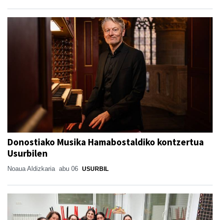
Donostiako Musika Hamabostaldiko kontzertua
Usurbilen
Noaua Aldizkaria
abu 06
USURBIL