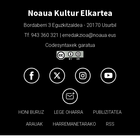
Noaua Kultur Elkartea
Bordaberri 3 Eguzkitzaldea - 20170 Usurbil
Tf: 943 360 321 | erredakzioa@noaua.eus
Codesyntaxek garatua
HONI BURUZ
LEGE OHARRA
PUBLIZITATEA
ARAUAK
HARREMANETARAKO
RSS