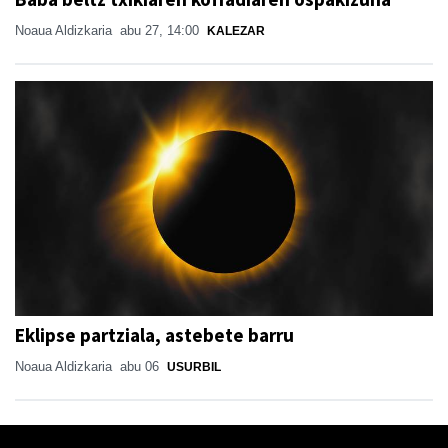
Noaua Aldizkaria
abu 27, 14:00
KALEZAR
Eklipse partziala, astebete barru
Noaua Aldizkaria
abu 06
USURBIL