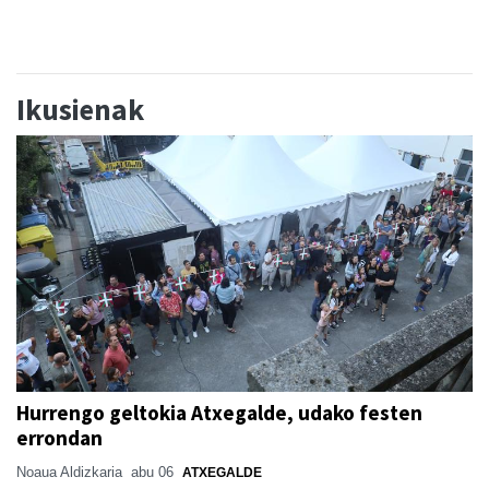
Ikusienak
Hurrengo geltokia Atxegalde, udako festen
errondan
Noaua Aldizkaria
abu 06
ATXEGALDE