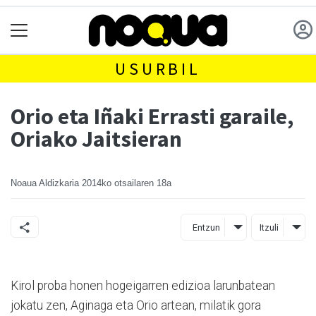
USURBIL
Orio eta Iñaki Errasti garaile,
Oriako Jaitsieran
Noaua Aldizkaria
2014ko otsailaren 18a
Entzun
Itzuli
Kirol proba honen hogeigarren edizioa larunbatean
jokatu zen, Aginaga eta Orio artean, milatik gora