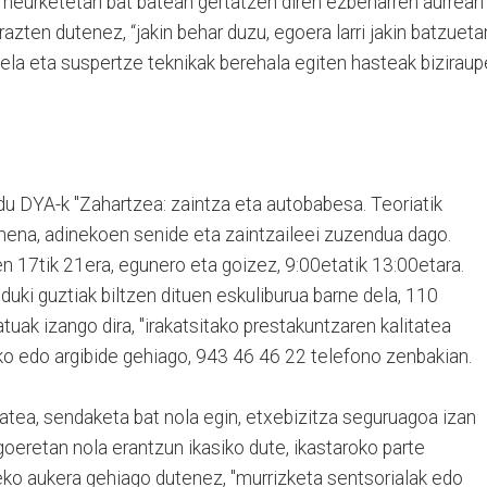
irol neurketetan bat batean gertatzen diren ezbeharren aurrean
zten dutenez, “jakin behar duzu, egoera larri jakin batzueta
uela eta suspertze teknikak berehala egiten hasteak bizirau
du DYA-k "Zahartzea: zaintza eta autobabesa. Teoriatik
imena, adinekoen senide eta zaintzaileei zuzendua dago.
n 17tik 21era, egunero eta goizez, 9:00etatik 13:00etara.
duki guztiak biltzen dituen eskuliburua barne dela, 110
uak izango dira, "irakatsitako prestakuntzaren kalitatea
 edo argibide gehiago, 943 46 46 22 telefono zenbakian.
atea, sendaketa bat nola egin, etxebizitza seguruagoa izan
goeretan nola erantzun ikasiko dute, ikastaroko parte
teko aukera gehiago dutenez, "murrizketa sentsorialak edo