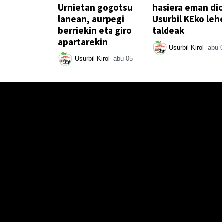
Urnietan gogotsu
hasiera eman di
lanean, aurpegi
Usurbil KEko leh
berriekin eta giro
taldeak
apartarekin
Usurbil Kirol
abu 
Usurbil Kirol
abu 05