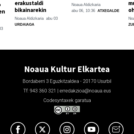
erakustaldi
mu
o
Noaua Aldizkaria
bikainarekin
o
en
abu 06, 10:36
ATXEGALDE
Noaua Aldizkaria
abu 03
Noa
URDAIAGA
ZU
03
Noaua Kultur Elkartea
Bordaberri 3 Eguzkitzaldea - 20170 Usurbil
Tf: 943 360 321 | erredakzioa@noaua.eus
Codesyntaxek garatua