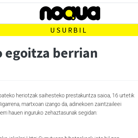
USURBIL
o egoitza berrian
bateko heriotzak saihesteko prestakuntza saioa, 16 urtetik
Bigarrena, martxoan izango da, adinekoen zaintzaileei
erri hauen inguruko zehaztasunak segidan: