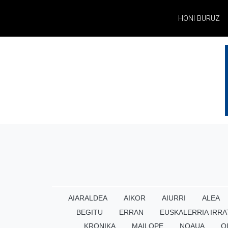
HONI BURUZ
AIARALDEA
AIKOR
AIURRI
ALEA
BEGITU
ERRAN
EUSKALERRIA IRRA
KRONIKA
MAILOPE
NOAUA
O