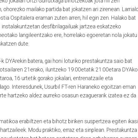
eko jokalari Urtzi Gurrutxaga bihotzekoak jota hil zen
 ohorezko mailako partida bat jokatzen ari zirenean. Larriald
stia Ospitalera eraman zuten arren, hil egin zen. Halako bat
l instalakuntzetan desfibrilagailuak jartzea eskatzeko
guneotako langileentzako ere, horrelako egoeretan nola jokatu
skatzen dute.
T-k DYArekin batera, gai honi loturiko prestakuntza saio bat
, otsailaren 21erako, iluntzeko 19:00etatik 21:00etara DYAko
roa, 16 urtetik gorako jokalari, entrenatzaile eta
dago. Interesdunek, Usurbil FT-ren Haraneko egoitzan eman
arte hartzeko aldez aurreko osasun ezaguerarik izatea ez da
matikoa erabiltzen eta bihotz biriken suspertzea egiten ikas
 hartzaileek. Modu praktiko, erraz eta sinplean. Prestakuntza