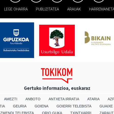
LEGE OHARRA
PUBLIZITATEA
ARAUAK
HARREMANET
Gertuko informazioa, euskaraz
AMEZTI
ANBOTO
ANTXETA IRRATIA
ATARIA
AZP
TIA
GEURIA
GOIENA
GOIERRI TELEBISTA
GUAIXE
IZMENDI TELEBISTA
ORIO GUKA
TXINTXARRI
ZARAUT