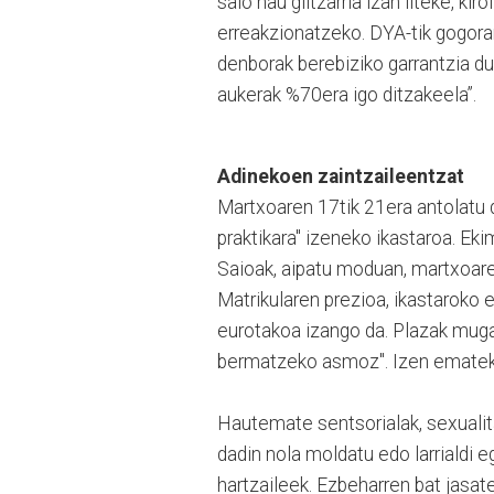
saio hau giltzarria izan liteke, k
erreakzionatzeko. DYA-tik gogorara
denborak berebiziko garrantzia d
aukerak %70era igo ditzakeela”.
Adinekoen zaintzaileentzat
Martxoaren 17tik 21era antolatu 
praktikara" izeneko ikastaroa. Ek
Saioak, aipatu moduan, martxoare
Matrikularen prezioa, ikastaroko e
eurotakoa izango da. Plazak mugat
bermatzeko asmoz". Izen emateko
Hautemate sentsorialak, sexualit
dadin nola moldatu edo larrialdi e
hartzaileek. Ezbeharren bat jasa