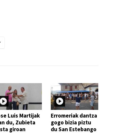
se Luis Martijak
Erromeriak dantza
an du, Zubieta
gogo bizia piztu
sta giroan
du San Estebango