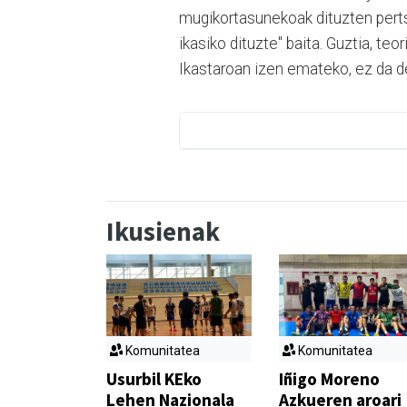
mugikortasunekoak dituzten perts
ikasiko dituzte" baita. Guztia, teo
Ikastaroan izen emateko, ez da d
Ikusienak
Komunitatea
Komunitatea
Usurbil KEko
Iñigo Moreno
Lehen Nazionala
Azkueren aroari