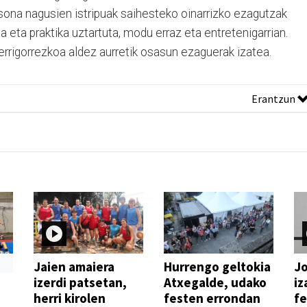
ona nagusien istripuak saihesteko oinarrizko ezagutzak
ria eta praktika uztartuta, modu erraz eta entretenigarrian.
errigorrezkoa aldez aurretik osasun ezaguerak izatea.
Erantzun
Jaien amaiera
Hurrengo geltokia
Jo
izerdi patsetan,
Atxegalde, udako
iz
herri kirolen
festen errondan
fe