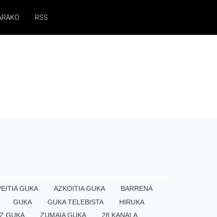
ARAKO
RSS
EITIA GUKA
AZKOITIA GUKA
BARRENA
GUKA
GUKA TELEBISTA
HIRUKA
Z GUKA
ZUMAIA GUKA
28 KANALA