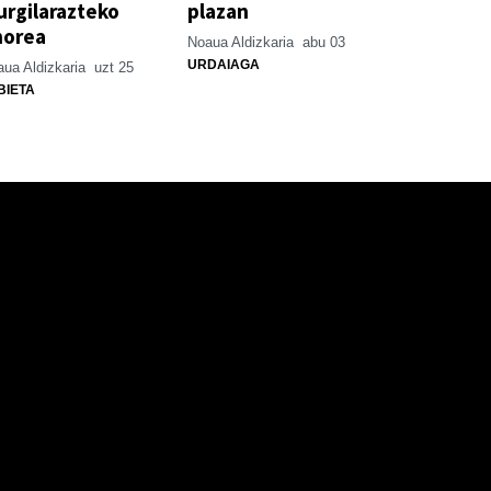
rgilarazteko
plazan
horea
Noaua Aldizkaria
abu 03
URDAIAGA
ua Aldizkaria
uzt 25
BIETA