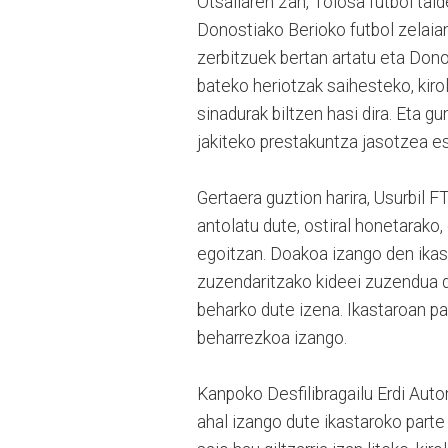
Otsailaren 2an, Tolosa futbol tald
Donostiako Berioko futbol zelaian,
zerbitzuek bertan artatu eta Dono
bateko heriotzak saihesteko, kiro
sinadurak biltzen hasi dira. Eta 
jakiteko prestakuntza jasotzea e
Gertaera guztion harira, Usurbil F
antolatu dute, ostiral honetarako
egoitzan. Doakoa izango den ikasta
zuzendaritzako kideei zuzendua 
beharko dute izena. Ikastaroan p
beharrezkoa izango.
Kanpoko Desfilibragailu Erdi Auto
ahal izango dute ikastaroko parte