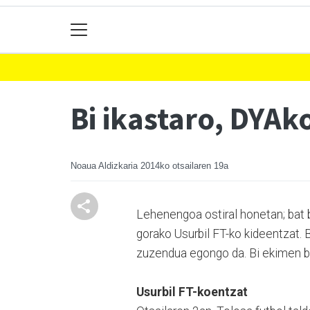
Bi ikastaro, DYAk
Noaua Aldizkaria
2014ko otsailaren 19a
Lehenengoa ostiral honetan; bat 
gorako Usurbil FT-ko kideentzat. 
zuzendua egongo da. Bi ekimen b
Usurbil FT-koentzat