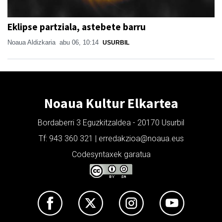
Eklipse partziala, astebete barru
Noaua Aldizkaria
abu 06, 10:14
USURBIL
Noaua Kultur Elkartea
Bordaberri 3 Eguzkitzaldea - 20170 Usurbil
Tf: 943 360 321 | erredakzioa@noaua.eus
Codesyntaxek garatua