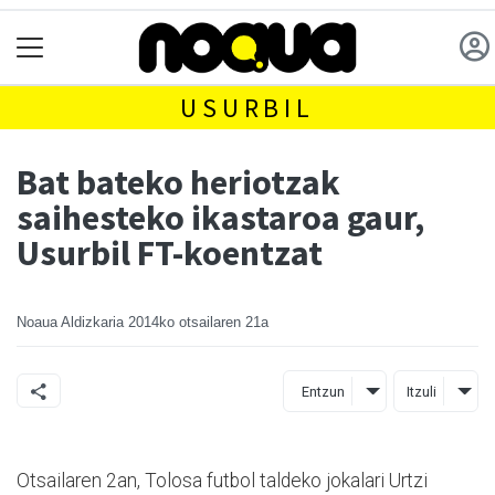
USURBIL
Bat bateko heriotzak
saihesteko ikastaroa gaur,
Usurbil FT-koentzat
Noaua Aldizkaria
2014ko otsailaren 21a
Entzun
Itzuli
Otsailaren 2an, Tolosa futbol taldeko jokalari Urtzi