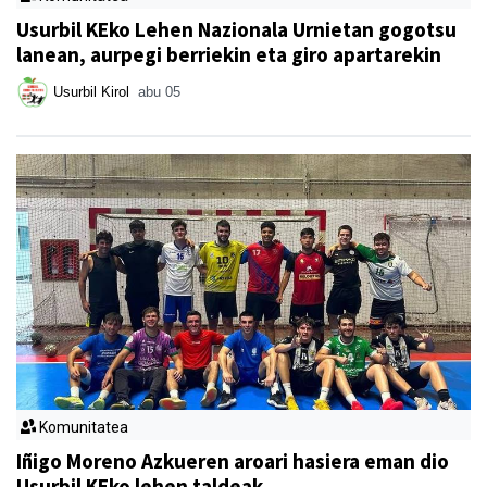
Usurbil KEko Lehen Nazionala Urnietan gogotsu
lanean, aurpegi berriekin eta giro apartarekin
Usurbil Kirol
abu 05
Komunitatea
Iñigo Moreno Azkueren aroari hasiera eman dio
Usurbil KEko lehen taldeak