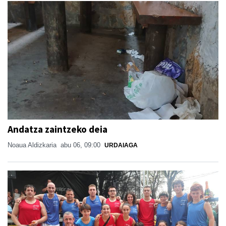
Andatza zaintzeko deia
Noaua Aldizkaria
abu 06, 09:00
URDAIAGA