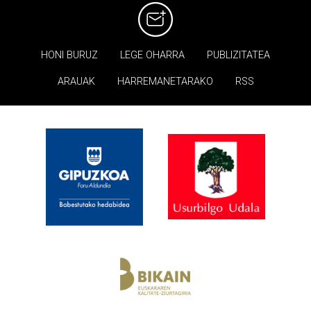
HONI BURUZ
LEGE OHARRA
PUBLIZITATEA
ARAUAK
HARREMANETARAKO
RSS