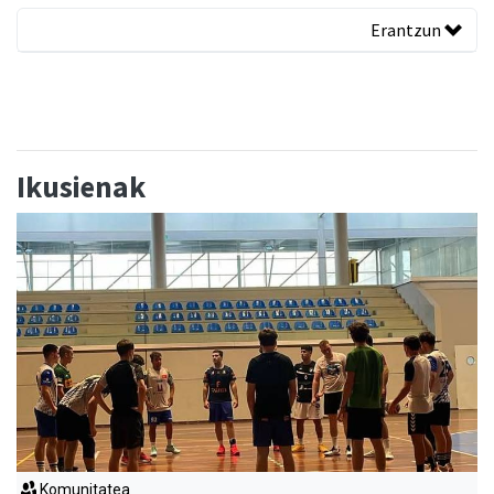
Erantzun
Ikusienak
Komunitatea