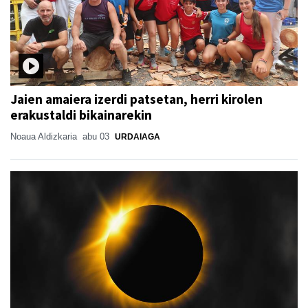
Jaien amaiera izerdi patsetan, herri kirolen
erakustaldi bikainarekin
Noaua Aldizkaria
abu 03
URDAIAGA