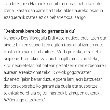
Usurbil FT-ren Haraneko egoitzan eman beharko dute
izena. Ikastaroan parte hartzeko aldez aurreko osasun
ezaguerarik izatea ez da beharrezkoa izango.
“Denborak berebiziko garrantzia du”
Kanpoko Desfilibragailu Erdi Automatikoa erabiltzen eta
bihotz biriken suspertzea egiten ikasi ahal izango dute
ikastaroko parte hartzaileek. Modu praktiko, erraz eta
sinplean. Prestakuntza saio hau giltzarria izan liteke,
kirol neurketetan bat batean gertatzen diren ezbeharren
aurrean erreakzionatzeko. DYA-tik gogorarazten
dutenez, “jakin behar duzu, egoera larri jakin batzuetan,
denborak berebiziko garrantzia duela eta suspertze
teknikak berehala egiten hasteak biziraupen aukerak
%70era igo ditzakeela”.