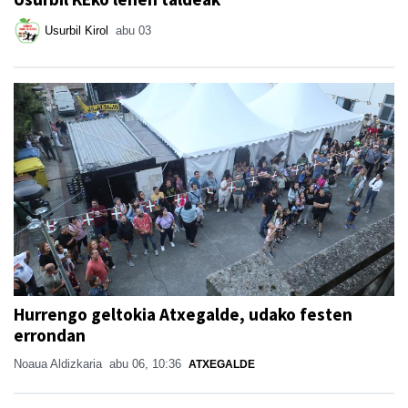
Usurbil Kirol
abu 03
Hurrengo geltokia Atxegalde, udako festen
errondan
Noaua Aldizkaria
abu 06, 10:36
ATXEGALDE