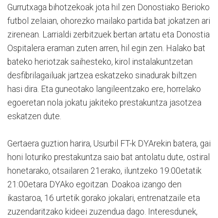
Gurrutxaga bihotzekoak jota hil zen Donostiako Berioko
futbol zelaian, ohorezko mailako partida bat jokatzen ari
zirenean. Larrialdi zerbitzuek bertan artatu eta Donostia
Ospitalera eraman zuten arren, hil egin zen. Halako bat
bateko heriotzak saihesteko, kirol instalakuntzetan
desfibrilagailuak jartzea eskatzeko sinadurak biltzen
hasi dira. Eta guneotako langileentzako ere, horrelako
egoeretan nola jokatu jakiteko prestakuntza jasotzea
eskatzen dute.
Gertaera guztion harira, Usurbil FT-k DYArekin batera, gai
honi loturiko prestakuntza saio bat antolatu dute, ostiral
honetarako, otsailaren 21erako, iluntzeko 19:00etatik
21:00etara DYAko egoitzan. Doakoa izango den
ikastaroa, 16 urtetik gorako jokalari, entrenatzaile eta
zuzendaritzako kideei zuzendua dago. Interesdunek,