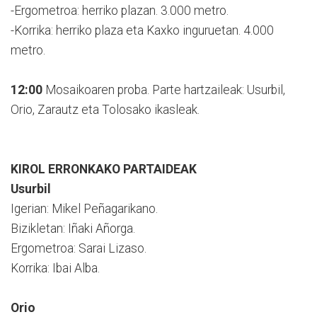
-Ergometroa: herriko plazan. 3.000 metro.
-Korrika: herriko plaza eta Kaxko inguruetan. 4.000
metro.
12:00
Mosaikoaren proba. Parte hartzaileak: Usurbil,
Orio, Zarautz eta Tolosako ikasleak.
KIROL ERRONKAKO PARTAIDEAK
Usurbil
Igerian: Mikel Peñagarikano.
Bizikletan: Iñaki Añorga.
Ergometroa: Sarai Lizaso.
Korrika: Ibai Alba.
Orio