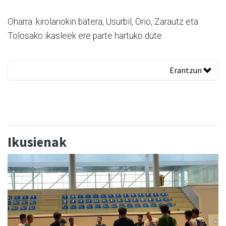
Oharra: kirolariokin batera, Usurbil, Orio, Zarautz eta
Tolosako ikasleek ere parte hartuko dute.
Erantzun
Ikusienak