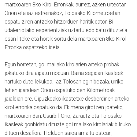
martxoaren 8ko Kirol Erronkak, aurrez, azken urteotan
Orion eta iaz estreinakoz, Tolosako Kilometroetan
ospatu ziren antzeko hitzorduen haritik dator. Bi
udalerriotako esperientziak uztartu edo batu dituztela
esan liteke eta hortik sortu dela martxoaren 8ko Kirol
Erronka ospatzeko ideia.
Egun horretan, goi mailako kirolarien arteko probak
jokatuko dira aipatu moduan. Baina segidan ikasleek
hartuko dute lekukoa. Iaz Tolosan egin bezala, urriko
lehen igandean Orion ospatuko den Kilometroak
jaialdian ere, Gipuzkoako ikastetxe desberdinen arteko
kirol erronka ospatuko da. Ekimena girotzen joateko,
martxoaren 8an, Usurbil, Orio, Zarautz eta Tolosako
ikasleak gonbidatu dituzte goi mailako kirolariak bilduko
dituen desafiora. Helduen saioa amaitu ostean,