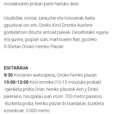
mosaikoaren proban parte hartuko dute.
Usurbildar, oriotar, zarauztar eta tolosarrak, baita
gipuzkoar oro ere, Orioko Kirol Erronka ikustera
gonbidatzen dituzte antolatzaileek. Desafiorako eguna
eta gunea, gogoan izan; martxoaren 8an, goizeko
9:30etan Orioko Herriko Plazan.
EGITARAUA
9:30
Kirolarien aurkezpena, Orioko herriko plazan.
10:00-12:00
Kirol erronka (10-15 minutuko probak):
-Igeriketa proba Orian: herriko plazatik Arin y Embil
pareraino, hiruzpalau joan etorri. 700 metro pasatxo.
-Bizikleta proba: herriko plazan bi txandatan, bizikleta
estatikoan. 5.000 metro.