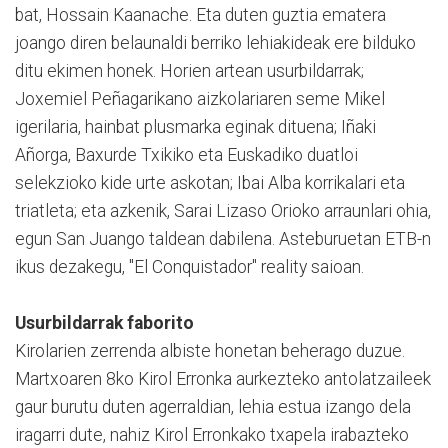
bat, Hossain Kaanache. Eta duten guztia ematera
joango diren belaunaldi berriko lehiakideak ere bilduko
ditu ekimen honek. Horien artean usurbildarrak;
Joxemiel Peñagarikano aizkolariaren seme Mikel
igerilaria, hainbat plusmarka eginak dituena; Iñaki
Añorga, Baxurde Txikiko eta Euskadiko duatloi
selekzioko kide urte askotan; Ibai Alba korrikalari eta
triatleta; eta azkenik, Sarai Lizaso Orioko arraunlari ohia,
egun San Juango taldean dabilena. Asteburuetan ETB-n
ikus dezakegu, "El Conquistador" reality saioan.
Usurbildarrak faborito
Kirolarien zerrenda albiste honetan beherago duzue.
Martxoaren 8ko Kirol Erronka aurkezteko antolatzaileek
gaur burutu duten agerraldian, lehia estua izango dela
iragarri dute, nahiz Kirol Erronkako txapela irabazteko