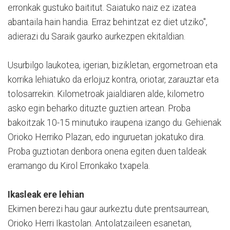
erronkak gustuko baititut. Saiatuko naiz ez izatea
abantaila hain handia. Erraz behintzat ez diet utziko",
adierazi du Saraik gaurko aurkezpen ekitaldian.
Usurbilgo laukotea, igerian, bizikletan, ergometroan eta
korrika lehiatuko da erlojuz kontra, oriotar, zarauztar eta
tolosarrekin. Kilometroak jaialdiaren alde, kilometro
asko egin beharko dituzte guztien artean. Proba
bakoitzak 10-15 minutuko iraupena izango du. Gehienak
Orioko Herriko Plazan, edo inguruetan jokatuko dira.
Proba guztiotan denbora onena egiten duen taldeak
eramango du Kirol Erronkako txapela.
Ikasleak ere lehian
Ekimen berezi hau gaur aurkeztu dute prentsaurrean,
Orioko Herri Ikastolan. Antolatzaileen esanetan,