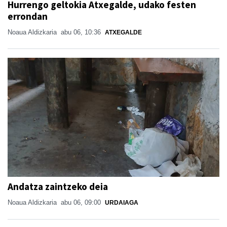
Hurrengo geltokia Atxegalde, udako festen
errondan
Noaua Aldizkaria
abu 06, 10:36
ATXEGALDE
Andatza zaintzeko deia
Noaua Aldizkaria
abu 06, 09:00
URDAIAGA