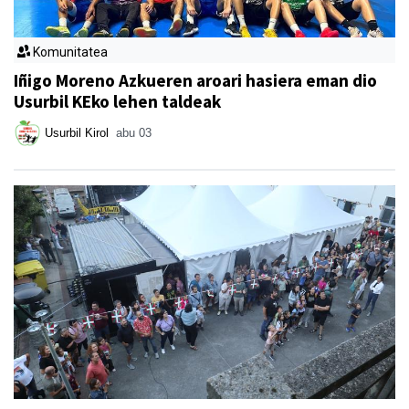
Komunitatea
Iñigo Moreno Azkueren aroari hasiera eman dio
Usurbil KEko lehen taldeak
Usurbil Kirol
abu 03