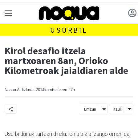
USURBIL
Kirol desafio itzela
martxoaren 8an, Orioko
Kilometroak jaialdiaren alde
Noaua Aldizkaria
2014ko otsailaren 27a
Entzun
Itzuli
Usurbildarrak tartean direla, lehia bizia izango omen da,