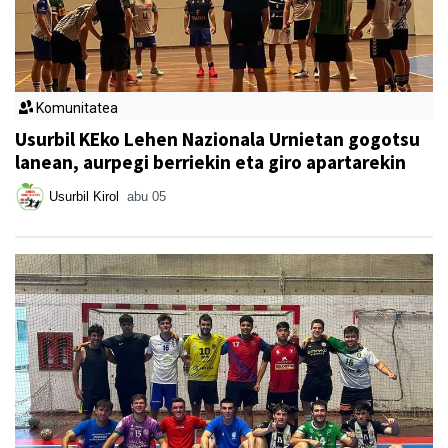
Komunitatea
Usurbil KEko Lehen Nazionala Urnietan gogotsu
lanean, aurpegi berriekin eta giro apartarekin
Usurbil Kirol
abu 05