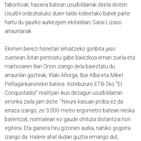
faboritoak, hasiera batean usurbildarrak direla dioten.
Usurbil ordezkatuko duen talde kideetako batek parte
hartu du gaurko aurkezpen ekitaldian; Sarai Lizaso
arraunlariak.
Ekimen berezi honetan lehiatzeko gonbita jaso
zuenean, bitan pentsatu gabe baiezkoa eman zuela eta
martxoaren 8an Orion izango dela baieztatu du
arraunlari gazteak, Iñaki Añorga, Ibai Alba eta Mikel
Peñagarikanorekin batera. Astebururo ETB-2ko "El
Conquistador" realityan ikus dezagun usurbildarrari
erronka zaila jarri diote. "Neure kasuan proba ez da
erraza izango, ze 3.000 metro ergometro batean neska
batentzat, normalean ez gaude ohituta distantzia hori
egitera. Eta gainera hiru gizonen aurka, nahiko gogorra
izango da. Halere ahal dudan guztia emango dut,