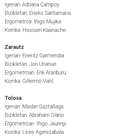
Igerian: Adriana Campoy.
Bizikletan: Eneko Santamaria.
Ergometroa: Iñigo Mujika.
Korrika: Hossain Kaanache.
Zarautz
Igerian: Eneritz Garmendia.
Bizikletan: Jon Unanue.
Ergometroan: Erik Aranburu.
Korrika: Gillermo Vahl.
Tolosa
Igerian: Maider Gaztañaga.
Bizikletan: Abraham Olano.
Ergometroan: Iñigo Jauregi.
Korrika: Leire Agirrezabala.