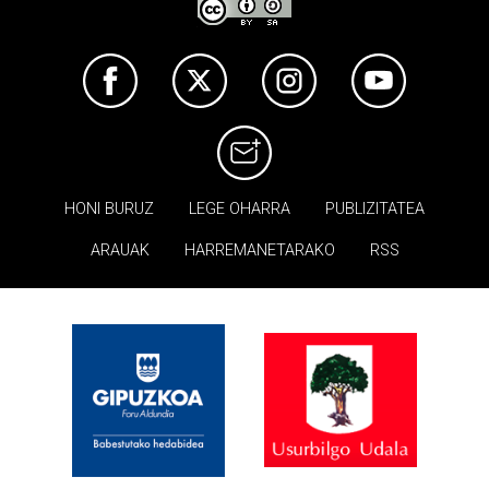
HONI BURUZ
LEGE OHARRA
PUBLIZITATEA
ARAUAK
HARREMANETARAKO
RSS