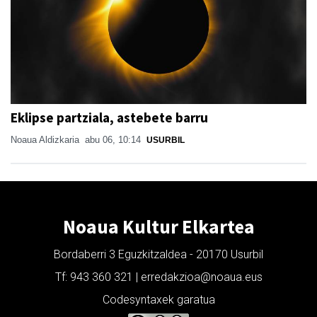
Eklipse partziala, astebete barru
Noaua Aldizkaria
abu 06, 10:14
USURBIL
Noaua Kultur Elkartea
Bordaberri 3 Eguzkitzaldea - 20170 Usurbil
Tf: 943 360 321 | erredakzioa@noaua.eus
Codesyntaxek garatua