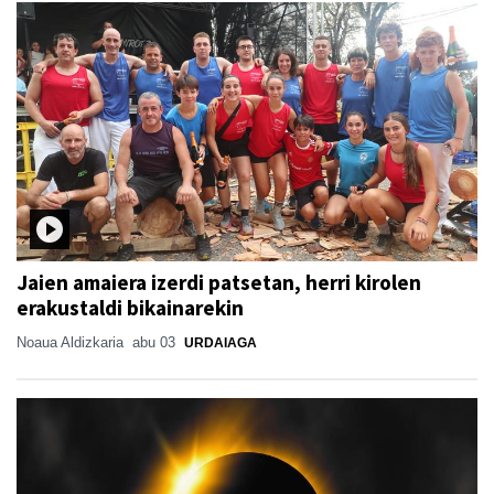
Jaien amaiera izerdi patsetan, herri kirolen
erakustaldi bikainarekin
Noaua Aldizkaria
abu 03
URDAIAGA