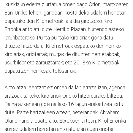
ikuskizun ederra ziurtatua omen dago Orion, martxoaren
8an. Urriko lehen igandean, kostaldeko udalerri honetan
ospatuko den Kilometroak jaialdia girotzeko Kirol
Erronka antolatu dute Herriko Plazan, hurrengo asteko
larunbaterako. Punta-puntako kirolariak gonbidatu
dituzte hitzordura; Kilometroak ospatuko den herriko
kirolariak, oriotarrak; mugakide dituzten herrietakoak,
usurbildar eta zarauztarrak; eta 2013ko Kilometroak
ospatu zen herrikoak, tolosarrak.
Antolatzaileentzat ez omen da lan erraza izan, agenda
arazoak tarteko, kirolariok Orioko hitzordurako biltzea.
Baina azkenean goi-mailako 16 lagun erakartzea lortu
dute. Parte hartzaileen artean, beteranoak; Abraham
Olano handia esaterako. Etxekoen artean, Kirol Erronka
aurrez udalerri horretan antolatu izan duen oriotar