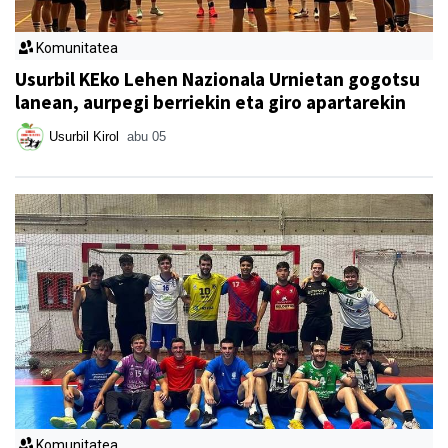
Komunitatea
Usurbil KEko Lehen Nazionala Urnietan gogotsu
lanean, aurpegi berriekin eta giro apartarekin
Usurbil Kirol
abu 05
Komunitatea