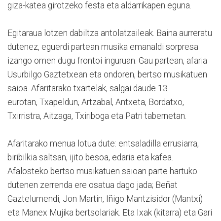
giza-katea girotzeko festa eta aldarrikapen eguna.
Egitaraua lotzen dabiltza antolatzaileak. Baina aurreratu
dutenez, eguerdi partean musika emanaldi sorpresa
izango omen dugu frontoi inguruan. Gau partean, afaria
Usurbilgo Gaztetxean eta ondoren, bertso musikatuen
saioa. Afaritarako txartelak, salgai daude 13
eurotan, Txapeldun, Artzabal, Antxeta, Bordatxo,
Txirristra, Aitzaga, Txiriboga eta Patri tabernetan.
Afaritarako menua lotua dute: entsaladilla errusiarra,
biribilkia saltsan, ijito besoa, edaria eta kafea.
Afalosteko bertso musikatuen saioan parte hartuko
dutenen zerrenda ere osatua dago jada; Beñat
Gaztelumendi, Jon Martin, Iñigo Mantzisidor (Mantxi)
eta Manex Mujika bertsolariak. Eta Ixak (kitarra) eta Gari