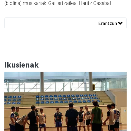
(biolina) musikariak. Gai jartzailea: Haritz Casabal.
Erantzun
Ikusienak