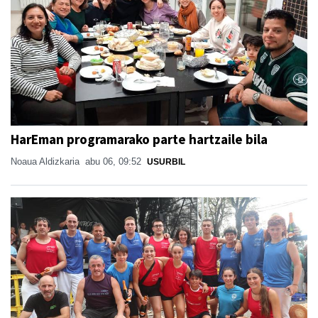
HarEman programarako parte hartzaile bila
Noaua Aldizkaria
abu 06, 09:52
USURBIL