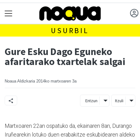
USURBIL
Gure Esku Dago Eguneko
afaritarako txartelak salgai
Noaua Aldizkaria
2014ko martxoaren 3a
Entzun
Itzuli
Martxoaren 22an ospatuko da, ekainaren 8an, Durango
Iruñearekin lotuko duen erabakitze eskubidearen aldeko