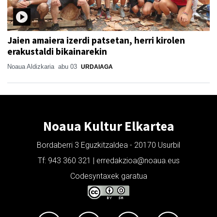
Jaien amaiera izerdi patsetan, herri kirolen
erakustaldi bikainarekin
Noaua Aldizkaria
abu 03
URDAIAGA
Noaua Kultur Elkartea
Bordaberri 3 Eguzkitzaldea - 20170 Usurbil
Tf: 943 360 321 | erredakzioa@noaua.eus
Codesyntaxek garatua