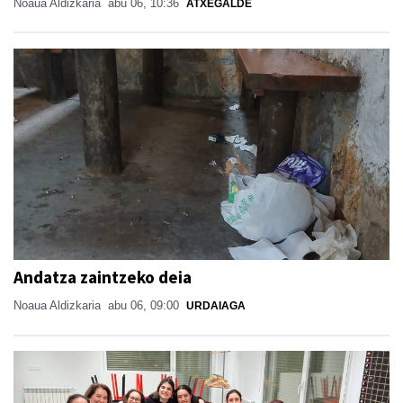
Noaua Aldizkaria
abu 06, 10:36
ATXEGALDE
Andatza zaintzeko deia
Noaua Aldizkaria
abu 06, 09:00
URDAIAGA