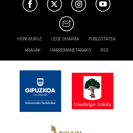
HONI BURUZ
LEGE OHARRA
PUBLIZITATEA
ARAUAK
HARREMANETARAKO
RSS