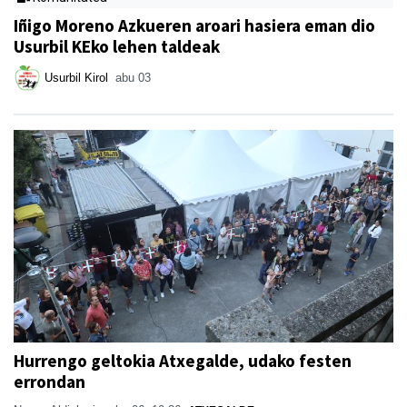
Iñigo Moreno Azkueren aroari hasiera eman dio
Usurbil KEko lehen taldeak
Usurbil Kirol
abu 03
Hurrengo geltokia Atxegalde, udako festen
errondan