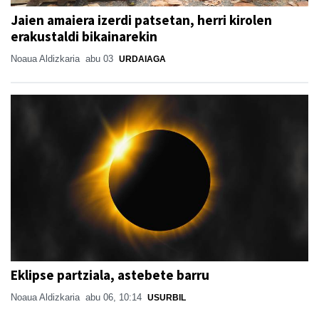
Jaien amaiera izerdi patsetan, herri kirolen
erakustaldi bikainarekin
Noaua Aldizkaria
abu 03
URDAIAGA
Eklipse partziala, astebete barru
Noaua Aldizkaria
abu 06, 10:14
USURBIL