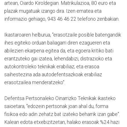
artean, Oiardo Kiroldegian. Matrikulazioa, 80 euro eta
plazak mugatuak izango dira. Izen ematea eta
informazio gehiago, 943 46 46 22 telefono zenbakian.
Ikastaroaren helburua, "erasotzaile posible batengandik
ihes egiteko orduan baliagarri diren ezagueren eta
abilezien ekarpena egitea da, eta egoera kritiko bati
erantzuteko gai izatea, lehendabizi, distrazioko eta
autokontroleko teknikak erabiliaz; eta erasoa
saihestezina ada autodefentsazkoak erabiliaz
erasotzailea menderatzeko".
Defentsa Pertsonaleko Oinarrizko Teknikak ikasteko
saioetara, "edozein pertsonak joan ahal du, forma
fisikoa edo adin zehatz bat izateko beharrik izan gabe".
Kalean edota etxebizitzetan, halako erasoak %24 hazi