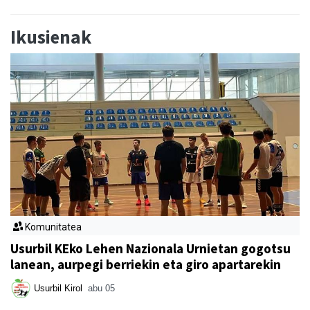
Ikusienak
Komunitatea
Usurbil KEko Lehen Nazionala Urnietan gogotsu
lanean, aurpegi berriekin eta giro apartarekin
Usurbil Kirol
abu 05