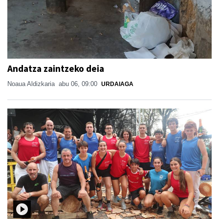
Andatza zaintzeko deia
Noaua Aldizkaria
abu 06, 09:00
URDAIAGA