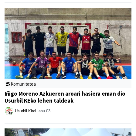
Komunitatea
Iñigo Moreno Azkueren aroari hasiera eman dio
Usurbil KEko lehen taldeak
Usurbil Kirol
abu 03