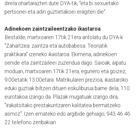
direla ohartarazten dute DYA-tik, "eta bi sexuetako
pertsonei eta adin guztietakoei eragiten die".
Adinekoen zaintzaileentzako ikastaroa
Bestalde, martxoaren 17tik 21era antolatu du DYA-k
"Zahartzea: zaintza eta autobabesa. Teoriatik
praktikara" izeneko ikastaroa. Ekimena, adinekoen
senide eta zaintzaileei zuzendua dago. Saioak, aipatu
moduan, martxoaren 17tik 21era, egunero eta goizez,
9:00etatik 13:00etara. Matrikularen prezioa, ikastaroko
eduki guztiak biltzen dituen eskuliburua barne dela, 110
eurotakoa izango da. Plazak mugatuak izango dira,
"irakatsitako prestakuntzaren kalitatea bermatzeko
asmoz". Izen emateko edo argibide gehiago, 943 46 46
22 telefono zenbakian.