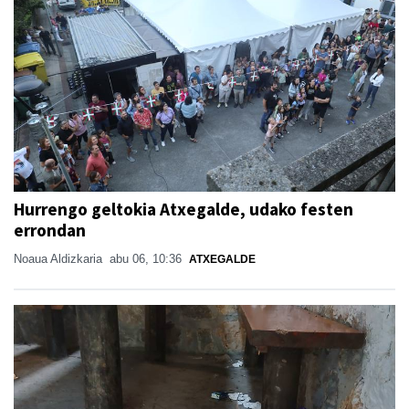
Hurrengo geltokia Atxegalde, udako festen
errondan
Noaua Aldizkaria
abu 06, 10:36
ATXEGALDE