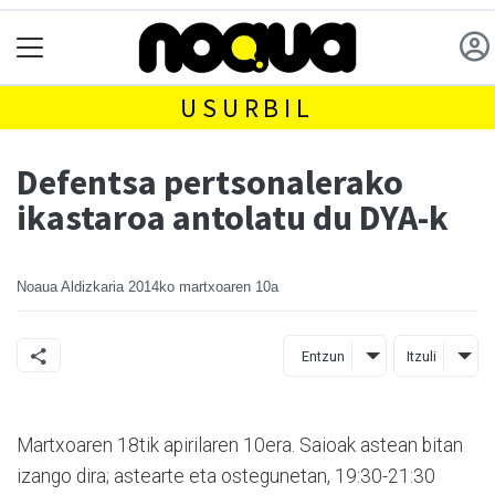
USURBIL
Defentsa pertsonalerako
ikastaroa antolatu du DYA-k
Noaua Aldizkaria
2014ko martxoaren 10a
Entzun
Itzuli
Martxoaren 18tik apirilaren 10era. Saioak astean bitan
izango dira; astearte eta ostegunetan, 19:30-21:30