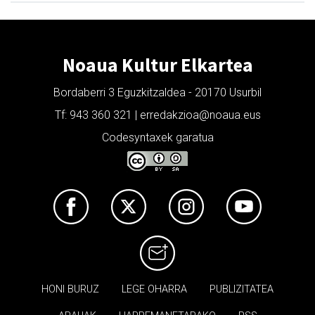
Noaua Kultur Elkartea
Bordaberri 3 Eguzkitzaldea - 20170 Usurbil
Tf: 943 360 321 | erredakzioa@noaua.eus
Codesyntaxek garatua
HONI BURUZ
LEGE OHARRA
PUBLIZITATEA