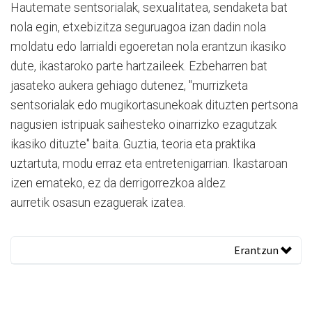
Hautemate sentsorialak, sexualitatea, sendaketa bat
nola egin, etxebizitza seguruagoa izan dadin nola
moldatu edo larrialdi egoeretan nola erantzun ikasiko
dute, ikastaroko parte hartzaileek. Ezbeharren bat
jasateko aukera gehiago dutenez, "murrizketa
sentsorialak edo mugikortasunekoak dituzten pertsona
nagusien istripuak saihesteko oinarrizko ezagutzak
ikasiko dituzte" baita. Guztia, teoria eta praktika
uztartuta, modu erraz eta entretenigarrian. Ikastaroan
izen emateko, ez da derrigorrezkoa aldez
aurretik osasun ezaguerak izatea.
Erantzun