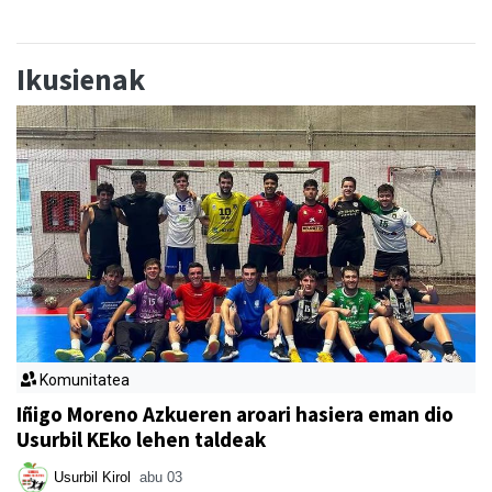
Ikusienak
Komunitatea
Iñigo Moreno Azkueren aroari hasiera eman dio
Usurbil KEko lehen taldeak
Usurbil Kirol
abu 03