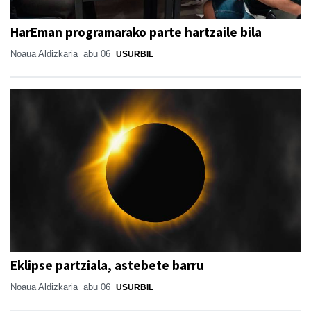
HarEman programarako parte hartzaile bila
Noaua Aldizkaria
abu 06
USURBIL
Eklipse partziala, astebete barru
Noaua Aldizkaria
abu 06
USURBIL