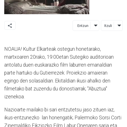
Entzun
Itzuli
NOAUA! Kultur Elkarteak ostegun honetarako,
martxoaren 20rako, 19:00etan Sutegiko auditorioan
antolatu duen euskarazko film laburren emanaldian
parte hartuko du Gutierrezek. Proiekzio amaieran
egingo den solasaldian. Ekitaldian ikusi ahalko den
filmetako bat zuzendu du donostiarrak; "Abuztua"
izenekoa.
Nazioarte mailako bi sari entzutetsu jaso zituen iaz,
ikus-entzunezko lan honengatik; Palermoko Sorsi Corti
Zinemaldiko Fikziozko Film Labur Onenaren saria eta