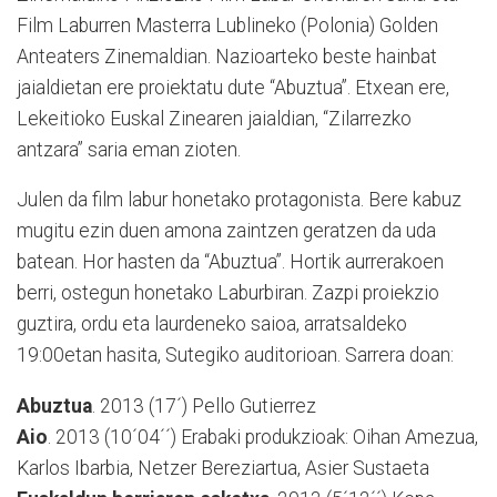
Film Laburren Masterra Lublineko (Polonia) Golden
Anteaters Zinemaldian. Nazioarteko beste hainbat
jaialdietan ere proiektatu dute “Abuztua”. Etxean ere,
Lekeitioko Euskal Zinearen jaialdian, “Zilarrezko
antzara” saria eman zioten.
Julen da film labur honetako protagonista. Bere kabuz
mugitu ezin duen amona zaintzen geratzen da uda
batean. Hor hasten da “Abuztua”. Hortik aurrerakoen
berri, ostegun honetako Laburbiran. Zazpi proiekzio
guztira, ordu eta laurdeneko saioa, arratsaldeko
19:00etan hasita, Sutegiko auditorioan. Sarrera doan:
Abuztua
. 2013 (17´) Pello Gutierrez
Aio
. 2013 (10´04´´) Erabaki produkzioak: Oihan Amezua,
Karlos Ibarbia, Netzer Bereziartua, Asier Sustaeta