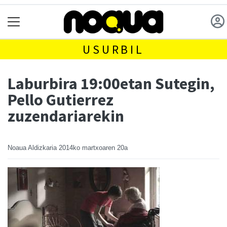
USURBIL
Laburbira 19:00etan Sutegin,
Pello Gutierrez
zuzendariarekin
Noaua Aldizkaria
2014ko martxoaren 20a