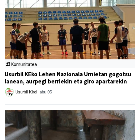
Komunitatea
Usurbil KEko Lehen Nazionala Urnietan gogotsu
lanean, aurpegi berriekin eta giro apartarekin
Usurbil Kirol
abu 05