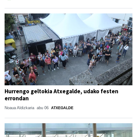
Hurrengo geltokia Atxegalde, udako festen
errondan
Noaua Aldizkaria
abu 06
ATXEGALDE