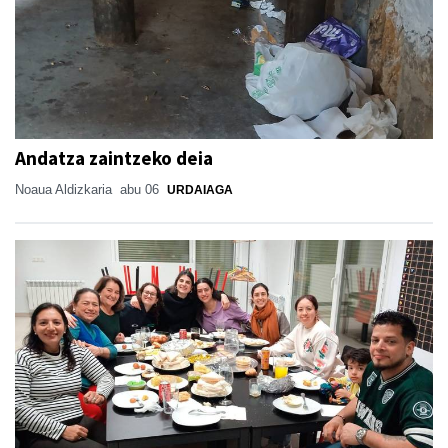
Andatza zaintzeko deia
Noaua Aldizkaria
abu 06
URDAIAGA