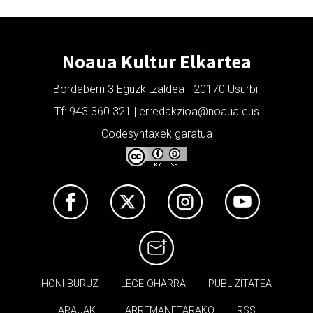
Noaua Kultur Elkartea
Bordaberri 3 Eguzkitzaldea - 20170 Usurbil
Tf: 943 360 321 | erredakzioa@noaua.eus
Codesyntaxek garatua
HONI BURUZ
LEGE OHARRA
PUBLIZITATEA
ARAUAK
HARREMANETARAKO
RSS