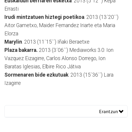
Euskaldun berriaren esketxa
. 2013 (5´12´´) Kepa
Errasti
Irudi mintzatuen hiztegi poetikoa
. 2013 (13´20´´)
Aitor Gametxo, Maider Fernandez Iriarte eta Maria
Elorza
Marylin
. 2013 (11´15´´) Iñaki Beraetxe
Plaza bakarra.
2013 (3´06´´) Mediaworks 3.0: Ion
Vazquez Eizagirre, Carlos Alonso Dorrego, Ion
Baratas Iglesias, Elbire Rico Játiva
Sormenaren bide ezkutuak
. 2013 (15´36´´) Lara
Izagirre
Erantzun