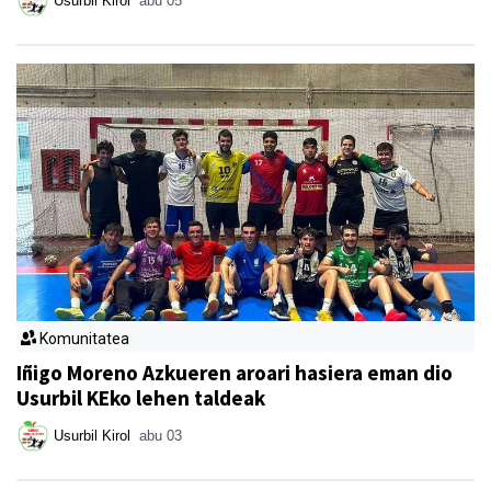
Usurbil Kirol
abu 05
Komunitatea
Iñigo Moreno Azkueren aroari hasiera eman dio
Usurbil KEko lehen taldeak
Usurbil Kirol
abu 03