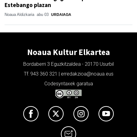
Estebango plazan
Noaua Aldizkaria
abu 03
URDAIAGA
Noaua Kultur Elkartea
Bordaberri 3 Eguzkitzaldea - 20170 Usurbil
Tf: 943 360 321 | erredakzioa@noaua.eus
Codesyntaxek garatua