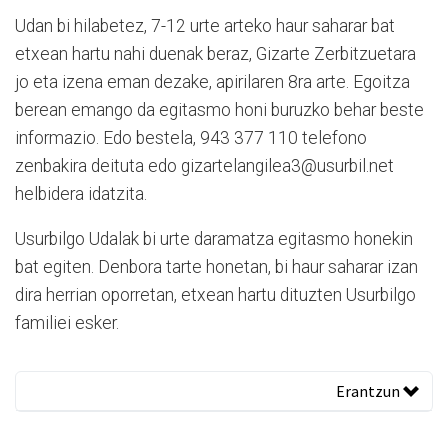
Udan bi hilabetez, 7-12 urte arteko haur saharar bat
etxean hartu nahi duenak beraz, Gizarte Zerbitzuetara
jo eta izena eman dezake, apirilaren 8ra arte. Egoitza
berean emango da egitasmo honi buruzko behar beste
informazio. Edo bestela, 943 377 110 telefono
zenbakira deituta edo gizartelangilea3@usurbil.net
helbidera idatzita.
Usurbilgo Udalak bi urte daramatza egitasmo honekin
bat egiten. Denbora tarte honetan, bi haur saharar izan
dira herrian oporretan, etxean hartu dituzten Usurbilgo
familiei esker.
Erantzun