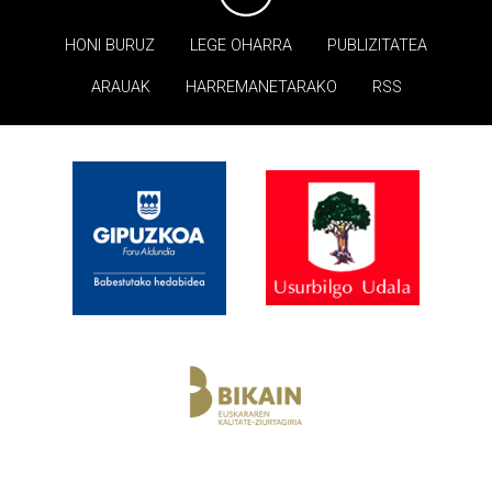
HONI BURUZ
LEGE OHARRA
PUBLIZITATEA
ARAUAK
HARREMANETARAKO
RSS