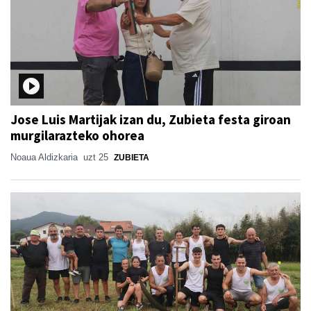
Jose Luis Martijak izan du, Zubieta festa giroan
murgilarazteko ohorea
Noaua Aldizkaria
uzt 25
ZUBIETA