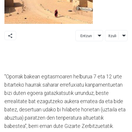
Entzun
Itzuli
"Oporrak bakean egitasmoaren helburua 7 eta 12 urte
bitarteko haurrak saharar errefuxiatu kanpamentuetan
bizi duten egoera gatazkatsutik urrunduz, beste
errealitate bat ezagutzeko aukera ematea da eta bide
batez, desertuan udako bi hilabete horietan (uztaila eta
abuztua) pairatzen den tenperatura altuetatik
babestea", berri eman dute Gizarte Zerbitzuetatik.