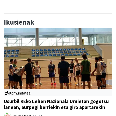
Ikusienak
Komunitatea
Usurbil KEko Lehen Nazionala Urnietan gogotsu
lanean, aurpegi berriekin eta giro apartarekin