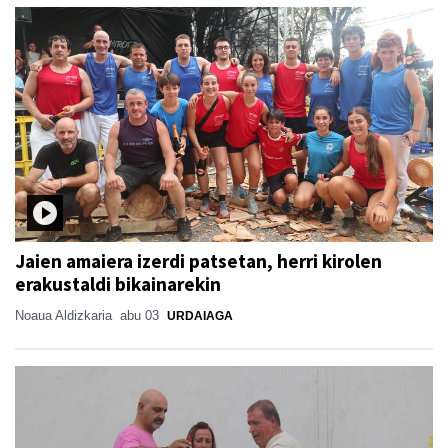
Jaien amaiera izerdi patsetan, herri kirolen
erakustaldi bikainarekin
Noaua Aldizkaria
abu 03
URDAIAGA