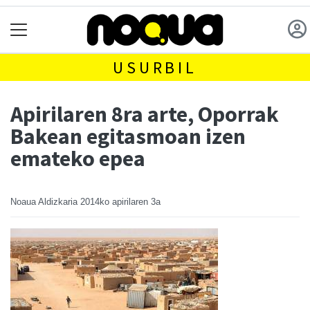
USURBIL
Apirilaren 8ra arte, Oporrak
Bakean egitasmoan izen
emateko epea
Noaua Aldizkaria
2014ko apirilaren 3a