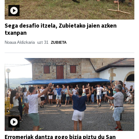
Sega desafio itzela, Zubietako jaien azken
txanpan
Noaua Aldizkaria
uzt 31
ZUBIETA
Erromeriak dantza gogo bizia piztu du San