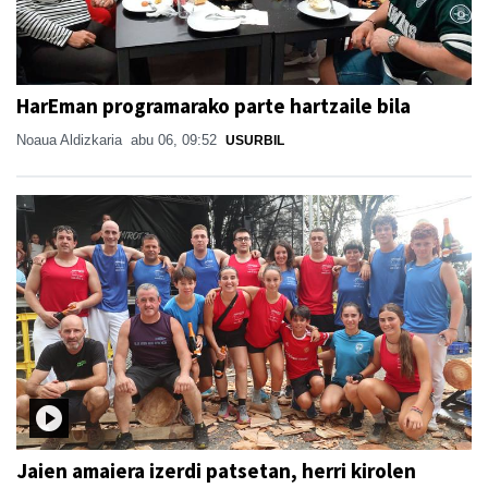
HarEman programarako parte hartzaile bila
Noaua Aldizkaria
abu 06, 09:52
USURBIL
Jaien amaiera izerdi patsetan, herri kirolen