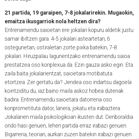
21 partida, 19 garaipen, 7-8 jokalarirekin. Mugaokin,
emaitza ikusgarriok nola heltzen dira?
Entrenamendu saioetan ere jokalari kopuru aldetik justu
samar ibiltzen gara. 4-5 jokalari asteartetan, 6
ostegunetan, ostiraletan zorte pixka batekin, 7-8
jokalari. Hiruzpalau lagunentzako entrenamendu saioa
prestatzea oso konplexua da. Ezin gauza asko egin. Eta
zaila baita jokalarientzat, saioetara motibatuta
etortzea. Zer gertatu da? Jendea oso indartsu dagoela
kointziditu du, iaz baino maila askoz hobea dutenak
badira. Entrenamendu saioetara datorrena oso
konprometituta dator, lanera, jokatu eta irabaztera.
Jokalarien maila psikologikoan ikusten dut. Denboraldia
ondo hasi genuen, lehen partida erraz irabazi genuen.
Bigarrena, teorian, aurkari zuzen batekin irabazi genuen.