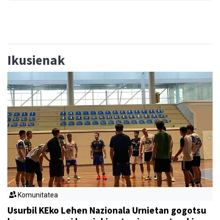
Ikusienak
Komunitatea
Usurbil KEko Lehen Nazionala Urnietan gogotsu