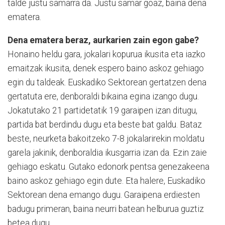
talde justu samarra da. Justu samar goaz, baina dena
ematera.
Dena ematera beraz, aurkarien zain egon gabe?
Honaino heldu gara, jokalari kopurua ikusita eta iazko
emaitzak ikusita, denek espero baino askoz gehiago
egin du taldeak. Euskadiko Sektorean gertatzen dena
gertatuta ere, denboraldi bikaina egina izango dugu.
Jokatutako 21 partidetatik 19 garaipen izan ditugu,
partida bat berdindu dugu eta beste bat galdu. Bataz
beste, neurketa bakoitzeko 7-8 jokalarirekin moldatu
garela jakinik, denboraldia ikusgarria izan da. Ezin zaie
gehiago eskatu. Gutako edonork pentsa genezakeena
baino askoz gehiago egin dute. Eta halere, Euskadiko
Sektorean dena emango dugu. Garaipena erdiesten
badugu primeran, baina neurri batean helburua guztiz
betea dugu.