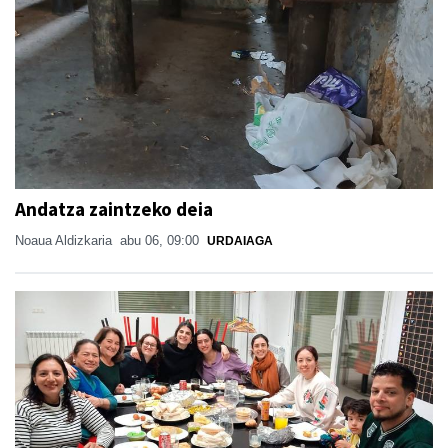
Andatza zaintzeko deia
Noaua Aldizkaria
abu 06, 09:00
URDAIAGA