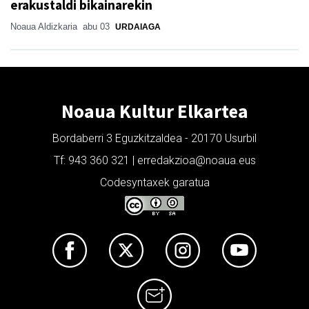
erakustaldi bikainarekin
Noaua Aldizkaria
abu 03
URDAIAGA
Noaua Kultur Elkartea
Bordaberri 3 Eguzkitzaldea - 20170 Usurbil
Tf: 943 360 321 | erredakzioa@noaua.eus
Codesyntaxek garatua