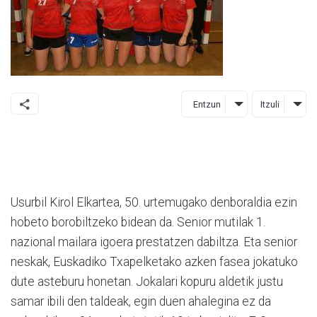
Entzun
Itzuli
Usurbil Kirol Elkartea, 50. urtemugako denboraldia ezin
hobeto borobiltzeko bidean da. Senior mutilak 1.
nazional mailara igoera prestatzen dabiltza. Eta senior
neskak, Euskadiko Txapelketako azken fasea jokatuko
dute asteburu honetan. Jokalari kopuru aldetik justu
samar ibili den taldeak, egin duen ahalegina ez da