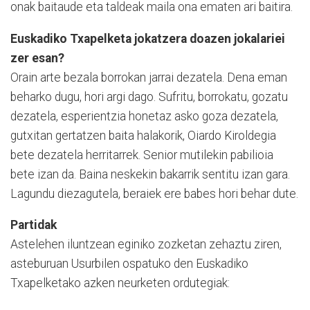
onak baitaude eta taldeak maila ona ematen ari baitira.
Euskadiko Txapelketa jokatzera doazen jokalariei
zer esan?
Orain arte bezala borrokan jarrai dezatela. Dena eman
beharko dugu, hori argi dago. Sufritu, borrokatu, gozatu
dezatela, esperientzia honetaz asko goza dezatela,
gutxitan gertatzen baita halakorik, Oiardo Kiroldegia
bete dezatela herritarrek. Senior mutilekin pabilioia
bete izan da. Baina neskekin bakarrik sentitu izan gara.
Lagundu diezagutela, beraiek ere babes hori behar dute.
Partidak
Astelehen iluntzean eginiko zozketan zehaztu ziren,
asteburuan Usurbilen ospatuko den Euskadiko
Txapelketako azken neurketen ordutegiak: