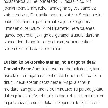
nolanahikoa. 21 neurketetatik 19 irabazi ditu, 7-8
jokalarirekin. Orain, azken ahalegina egitea baino ez
zaie geratzen, Euskadiko onenak izateko. Senior neskei
babes eta animu guztia ematera joateko gonbita
luzatzen dute Usurbil Kirol Elkartetik. Beranduenez,
igande eguerdian jakingo da, garaipena usurbildarrena
izango den. Txapelketaren atarian, senior nesken
taldearekin bildu da astekari hau.
Euskadiko Sektoreko atarian, nola dago taldea?
Gonzalo Brea:
Animikoki oso motibatuak daude, baina
fisikoki oso mugatuak. Denboraldi honetan 9 fitxa izan
ditugu, neurketetan bataz beste 7-8 jokalarirekin
moldatu izan gara. Badira 60 minutuko 18 partida jokatu
duten jokalariak. Asteburuko txapelketan, jubenil nesken
laguntza izango dugu. Jokalari kopuru aldetik, hura ere