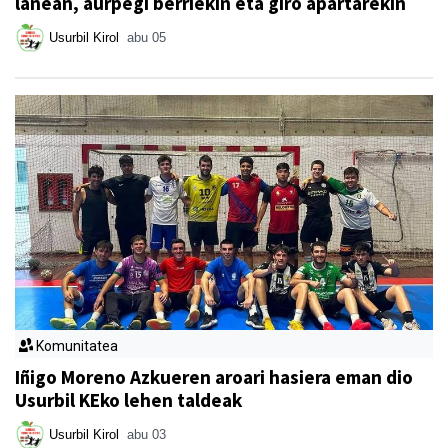
lanean, aurpegi berriekin eta giro apartarekin
Usurbil Kirol
abu 05
Komunitatea
Iñigo Moreno Azkueren aroari hasiera eman dio
Usurbil KEko lehen taldeak
Usurbil Kirol
abu 03