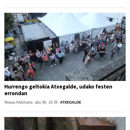
Hurrengo geltokia Atxegalde, udako festen
errondan
Noaua Aldizkaria
abu 06, 10:36
ATXEGALDE