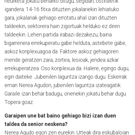
neurketa jokatu beharko ditugu, segidan, ostiraletik
igandera. 14-16 fitxa dituzten jokalariekin lehiatuko
gara, jokalariak gehiago errotatu ahal izan dituzten
taldeekin, sektorera hain zigortuak helduko ez diren
taldeekin. Lehen partida irabazi dezakezu, baina
bigarrenera errekuperatu gabe helduta, astebete gabe,
askoz konplexuagoa da. Faktore askoz gehiagoren
mende geratzen zara, zortea, lesioak, jendea azkar
errekuperatzea. Oso konplexua da. Halere, egingo dugu,
egin daiteke. Jubenilen laguntza izango dugu. Eskerrak
eman Nerea Agudori, jubenilen laguntza izateagatik.
Garaile izan behar badugu, onenekin jokatu behar dugu.
Topera goaz.
Garaipen une bat baino gehiago bizi izan duen
taldea da senior neskena?
Nerea Agudo egon zen eurekin. Urteak dira eskubaloian