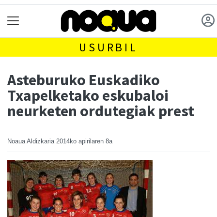
USURBIL
Asteburuko Euskadiko
Txapelketako eskubaloi
neurketen ordutegiak prest
Noaua Aldizkaria
2014ko apirilaren 8a