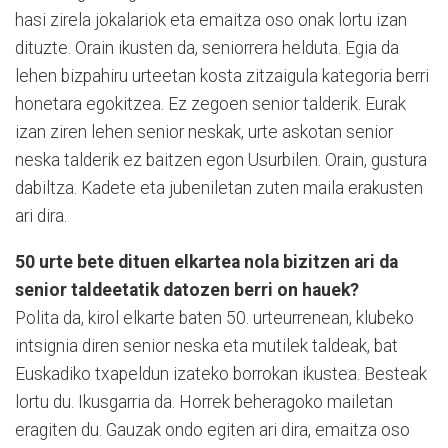
hasi zirela jokalariok eta emaitza oso onak lortu izan
dituzte. Orain ikusten da, seniorrera helduta. Egia da
lehen bizpahiru urteetan kosta zitzaigula kategoria berri
honetara egokitzea. Ez zegoen senior talderik. Eurak
izan ziren lehen senior neskak, urte askotan senior
neska talderik ez baitzen egon Usurbilen. Orain, gustura
dabiltza. Kadete eta jubeniletan zuten maila erakusten
ari dira.
50 urte bete dituen elkartea nola bizitzen ari da
senior taldeetatik datozen berri on hauek?
Polita da, kirol elkarte baten 50. urteurrenean, klubeko
intsignia diren senior neska eta mutilek taldeak, bat
Euskadiko txapeldun izateko borrokan ikustea. Besteak
lortu du. Ikusgarria da. Horrek beheragoko mailetan
eragiten du. Gauzak ondo egiten ari dira, emaitza oso