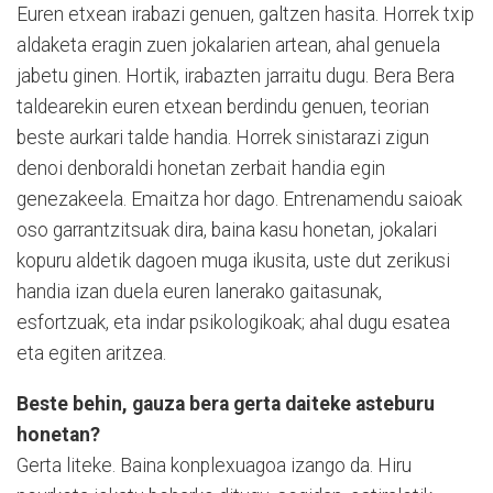
Euren etxean irabazi genuen, galtzen hasita. Horrek txip
aldaketa eragin zuen jokalarien artean, ahal genuela
jabetu ginen. Hortik, irabazten jarraitu dugu. Bera Bera
taldearekin euren etxean berdindu genuen, teorian
beste aurkari talde handia. Horrek sinistarazi zigun
denoi denboraldi honetan zerbait handia egin
genezakeela. Emaitza hor dago. Entrenamendu saioak
oso garrantzitsuak dira, baina kasu honetan, jokalari
kopuru aldetik dagoen muga ikusita, uste dut zerikusi
handia izan duela euren lanerako gaitasunak,
esfortzuak, eta indar psikologikoak; ahal dugu esatea
eta egiten aritzea.
Beste behin, gauza bera gerta daiteke asteburu
honetan?
Gerta liteke. Baina konplexuagoa izango da. Hiru