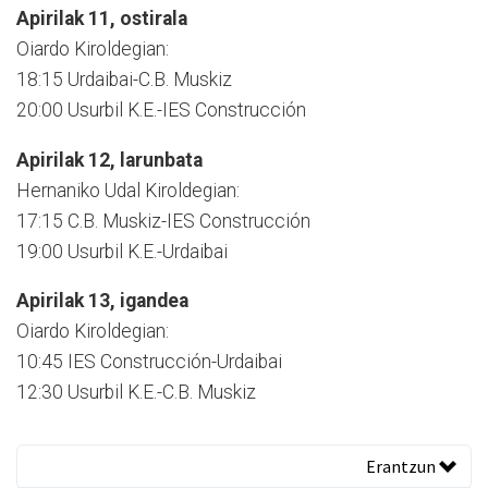
Apirilak 11, ostirala
Oiardo Kiroldegian:
18:15 Urdaibai-C.B. Muskiz
20:00 Usurbil K.E.-IES Construcción
Apirilak 12, larunbata
Hernaniko Udal Kiroldegian:
17:15 C.B. Muskiz-IES Construcción
19:00 Usurbil K.E.-Urdaibai
Apirilak 13, igandea
Oiardo Kiroldegian:
10:45 IES Construcción-Urdaibai
12:30 Usurbil K.E.-C.B. Muskiz
Erantzun