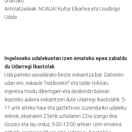
onartuko.
Antolatzaileak: NOAUA! Kultur Elkartea eta Usurbilgo
Udala.
Ingeleseko udalekuetan izen emateko epea zabaldu
du Udarregi Ikastolak
Uda parteko aisialdirako beste eskaintza bat. Datorren
udan ere, irakasle "natiboekin" eta talde txikitan,
ingelesa modu dibertigarri eta desberdin batean
ikasteko aukera eskaintzen dute Udarregi Ikastolatik. 5-
11 urte arteko haur eta gaztetxoei zuzenduriko udaleku
irekiok, ekainaren 25etik uztailaren 22ra izango dira.
Goizez eta lau orduz, 9:00-13:00 artean. Izen ematea