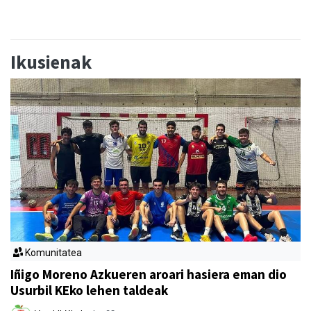
Ikusienak
Komunitatea
Iñigo Moreno Azkueren aroari hasiera eman dio
Usurbil KEko lehen taldeak