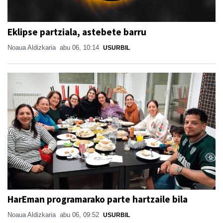
Eklipse partziala, astebete barru
Noaua Aldizkaria
abu 06, 10:14
USURBIL
HarEman programarako parte hartzaile bila
Noaua Aldizkaria
abu 06, 09:52
USURBIL