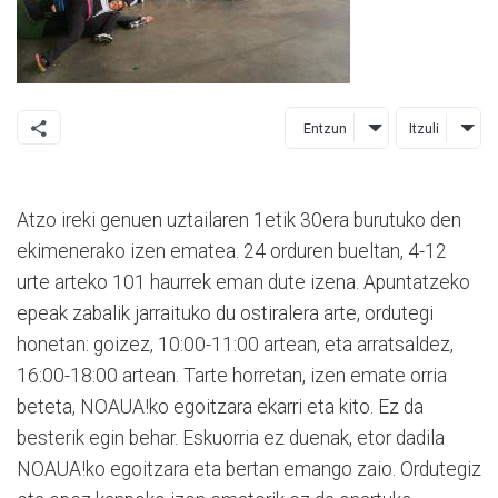
Entzun
Itzuli
Atzo ireki genuen uztailaren 1etik 30era burutuko den
ekimenerako izen ematea. 24 orduren bueltan, 4-12
urte arteko 101 haurrek eman dute izena. Apuntatzeko
epeak zabalik jarraituko du ostiralera arte, ordutegi
honetan: goizez, 10:00-11:00 artean, eta arratsaldez,
16:00-18:00 artean. Tarte horretan, izen emate orria
beteta, NOAUA!ko egoitzara ekarri eta kito. Ez da
besterik egin behar. Eskuorria ez duenak, etor dadila
NOAUA!ko egoitzara eta bertan emango zaio. Ordutegiz