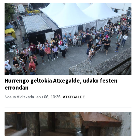
Hurrengo geltokia Atxegalde, udako festen
errondan
Noaua Aldizkaria
abu 06, 10:36
ATXEGALDE