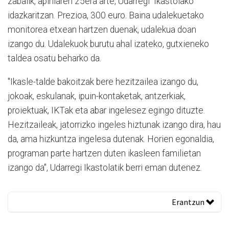
zabalik, apirilaren 25era arte, Udarregi Ikastolako
idazkaritzan. Prezioa, 300 euro. Baina udalekuetako
monitorea etxean hartzen duenak, udalekua doan
izango du. Udalekuok burutu ahal izateko, gutxieneko
taldea osatu beharko da.
"Ikasle-talde bakoitzak bere hezitzailea izango du,
jokoak, eskulanak, ipuin-kontaketak, antzerkiak,
proiektuak, IKTak eta abar ingelesez egingo dituzte.
Hezitzaileak, jatorrizko ingeles hiztunak izango dira, hau
da, ama hizkuntza ingelesa dutenak. Horien egonaldia,
programan parte hartzen duten ikasleen familietan
izango da", Udarregi Ikastolatik berri eman dutenez.
Erantzun