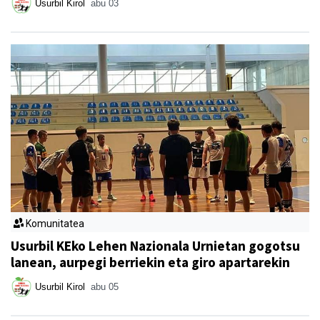
Usurbil Kirol
abu 03
Komunitatea
Usurbil KEko Lehen Nazionala Urnietan gogotsu
lanean, aurpegi berriekin eta giro apartarekin
Usurbil Kirol
abu 05