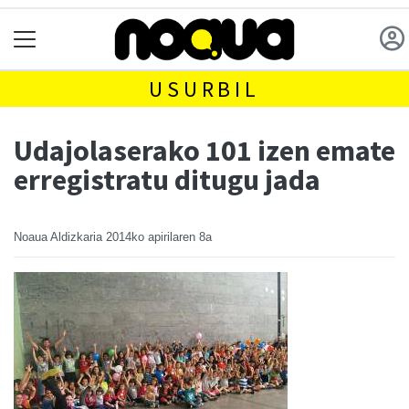
USURBIL
Udajolaserako 101 izen emate
erregistratu ditugu jada
Noaua Aldizkaria
2014ko apirilaren 8a