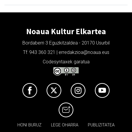
Noaua Kultur Elkartea
Bordaberri 3 Eguzkitzaldea - 20170 Usurbil
Tf: 943 360 321 | erredakzioa@noaua.eus
Codesyntaxek garatua
HONI BURUZ
LEGE OHARRA
PUBLIZITATEA