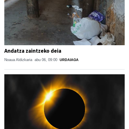
Andatza zaintzeko deia
Noaua Aldizkaria
abu 06, 09:00
URDAIAGA