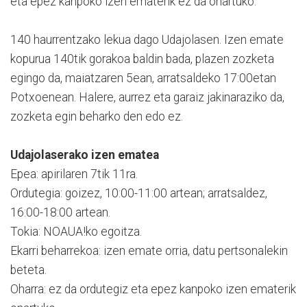
eta epez kanpoko izen ematerik ez da onartuko.
140 haurrentzako lekua dago Udajolasen. Izen emate
kopurua 140tik gorakoa baldin bada, plazen zozketa
egingo da, maiatzaren 5ean, arratsaldeko 17:00etan
Potxoenean. Halere, aurrez eta garaiz jakinaraziko da,
zozketa egin beharko den edo ez.
Udajolaserako izen ematea
Epea: apirilaren 7tik 11ra.
Ordutegia: goizez, 10:00-11:00 artean; arratsaldez,
16:00-18:00 artean.
Tokia: NOAUA!ko egoitza.
Ekarri beharrekoa: izen emate orria, datu pertsonalekin
beteta.
Oharra: ez da ordutegiz eta epez kanpoko izen ematerik