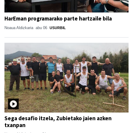
HarEman programarako parte hartzaile bila
Noaua Aldizkaria
abu 06
USURBIL
Sega desafio itzela, Zubietako jaien azken
txanpan