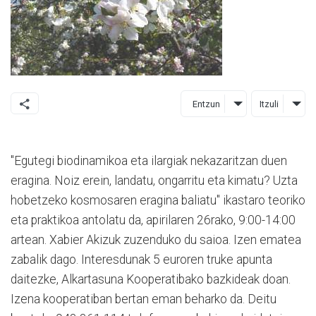
Entzun
Itzuli
"Egutegi biodinamikoa eta ilargiak nekazaritzan duen
eragina. Noiz erein, landatu, ongarritu eta kimatu? Uzta
hobetzeko kosmosaren eragina baliatu" ikastaro teoriko
eta praktikoa antolatu da, apirilaren 26rako, 9:00-14:00
artean. Xabier Akizuk zuzenduko du saioa. Izen ematea
zabalik dago. Interesdunak 5 euroren truke apunta
daitezke, Alkartasuna Kooperatibako bazkideak doan.
Izena kooperatiban bertan eman beharko da. Deitu