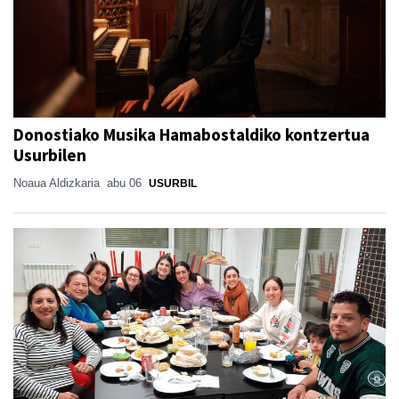
Donostiako Musika Hamabostaldiko kontzertua
Usurbilen
Noaua Aldizkaria
abu 06
USURBIL