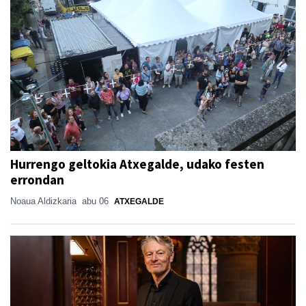
Hurrengo geltokia Atxegalde, udako festen
errondan
Noaua Aldizkaria
abu 06
ATXEGALDE