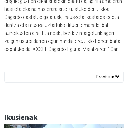
eragile guztion elkarlanarekin osatu da, apirila amaieran
hasi eta ekaina hasierara arte luzatuko den zikloa.
Sagardo dastatze gidatuak, inausketa ikastaroa edota
dantza eta musika uztartuko dituen emanaldi bat
aurreikusten dira. Eta noski, berdez margoturik ageri
zaigun usurbildarren egun handia ere, ziklo honen baita
ospatuko da; XXXIII. Sagardo Eguna. Maiatzaren 18an.
Erantzun
Ikusienak