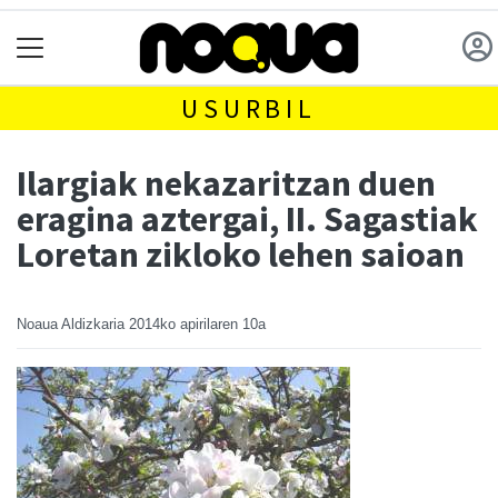
USURBIL
Ilargiak nekazaritzan duen
eragina aztergai, II. Sagastiak
Loretan zikloko lehen saioan
Noaua Aldizkaria
2014ko apirilaren 10a