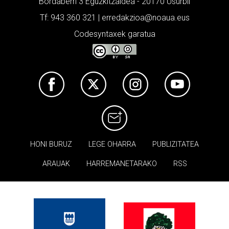
Bordaberri 3 Eguzkitzaldea - 20170 Usurbil
Tf: 943 360 321 | erredakzioa@noaua.eus
Codesyntaxek garatua
HONI BURUZ
LEGE OHARRA
PUBLIZITATEA
ARAUAK
HARREMANETARAKO
RSS