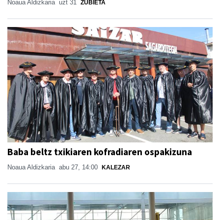
Noaua Aldizkaria
uzt 31
ZUBIETA
Baba beltz txikiaren kofradiaren ospakizuna
Noaua Aldizkaria
abu 27, 14:00
KALEZAR