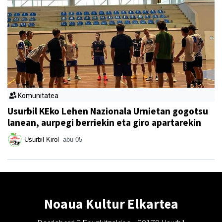
Komunitatea
Usurbil KEko Lehen Nazionala Urnietan gogotsu
lanean, aurpegi berriekin eta giro apartarekin
Usurbil Kirol
abu 05
Noaua Kultur Elkartea