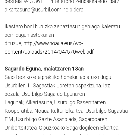
bestela, 943 361 114 telefono zenbakira edo idatzi
alkartasuna@usurbil.com helbidera.
Ikastaro honi buruzko zehaztasun gehiago, kaleratu
berri dugun astekarian
dituzue;
http://www.noaua.eus/wp-
content/uploads/2014/04/570web.pdf
Sagardo Eguna, maiatzaren 18an
Saio teoriko eta praktiko honekin abiatuko dugu
Usurbilen, II. Sagastiak Loretan ospakizuna. Iaz
bezala, Usurbilgo Sagardo Egunaren
Lagunak, Alkartasuna, Usurbilgo Baserritarren
Kooperatiba, Noaua Kultur Elkartea, Usurbilgo Sagastia
E.M., Usurbilgo Gazte Asanblada, Sagardoaren
Unibertsitatea, Gipuzkoako Sagardogileen Elkartea,