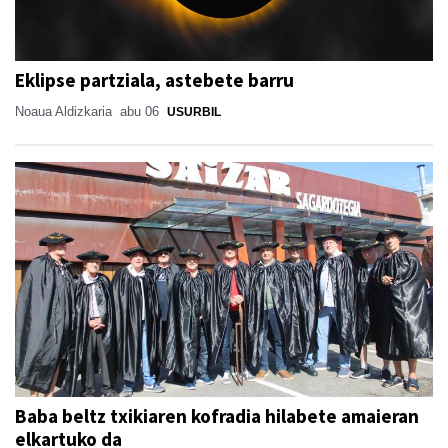
Eklipse partziala, astebete barru
Noaua Aldizkaria
abu 06
USURBIL
Baba beltz txikiaren kofradia hilabete amaieran
elkartuko da