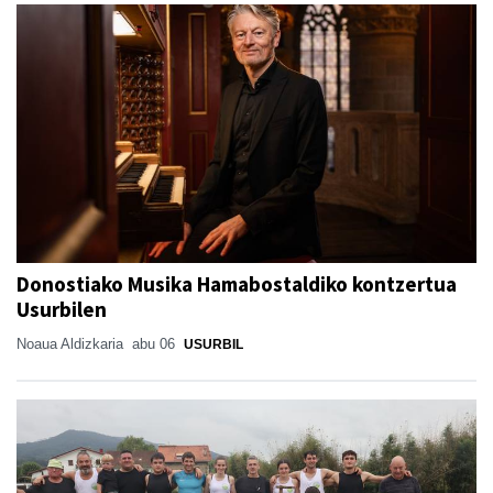
Donostiako Musika Hamabostaldiko kontzertua
Usurbilen
Noaua Aldizkaria
abu 06
USURBIL