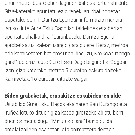
ehun metro, beste ehun lagunen babesa lortu nahi dute.
Giza-katerako apuntatu ez direnek larunbat honetan
ospatuko den II. Dantza Egunean informazio mahaia
jarriko dute Gure Esku Dago lan taldekoek eta bertan
apuntatu ahalko dira. "Larunbateko Dantza Eguna
aprobetxatuz, kalean izango gara gu ere. Beraz, metroa
edo kamisetaren bat erosi nahi baduzu, Kaxkoan izango
gara!", adierazi dute Gure Esku Dago bilgunetik. Gogoan
izan, giza-katerako metroa 5 eurotan eskura daiteke.
Kamisetak, 1o eurotan dituzte salgai.
Bideo grabaketak, erabakitze eskubidearen alde
Usurbilgo Gure Esku Dagok ekainaren 8an Durango eta
Iruñea lotuko dituen giza-katea girotzeko abiatu berri
duen ekimena dugu. "Minutuko lana" baino ez da
antolatzaileen esanetan, eta animatzera deitzen