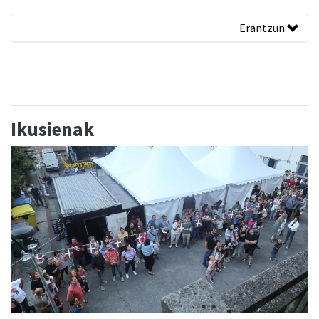
Erantzun
Ikusienak