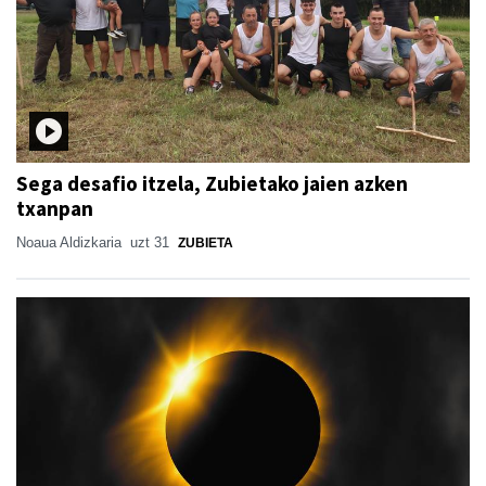
Sega desafio itzela, Zubietako jaien azken
txanpan
Noaua Aldizkaria
uzt 31
ZUBIETA