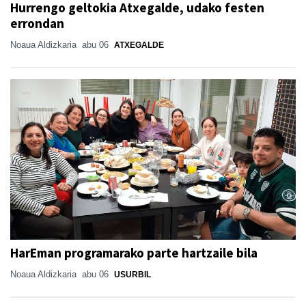
Hurrengo geltokia Atxegalde, udako festen
errondan
Noaua Aldizkaria
abu 06
ATXEGALDE
HarEman programarako parte hartzaile bila
Noaua Aldizkaria
abu 06
USURBIL