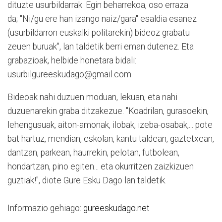
dituzte usurbildarrak. Egin beharrekoa, oso erraza
da; "Ni/gu ere han izango naiz/gara" esaldia esanez
(usurbildarron euskalki politarekin) bideoz grabatu
zeuen buruak", lan taldetik berri eman dutenez. Eta
grabazioak, helbide honetara bidali:
usurbilgureeskudago@gmail.com
Bideoak nahi duzuen moduan, lekuan, eta nahi
duzuenarekin graba ditzakezue. "Koadrilan, gurasoekin,
lehengusuak, aiton-amonak, ilobak, izeba-osabak,... pote
bat hartuz, mendian, eskolan, kantu taldean, gaztetxean,
dantzan, parkean, haurrekin, pelotan, futbolean,
hondartzan, pino egiten... eta okurritzen zaizkizuen
guztiak!", diote Gure Esku Dago lan taldetik.
Informazio gehiago:
gureeskudago.net