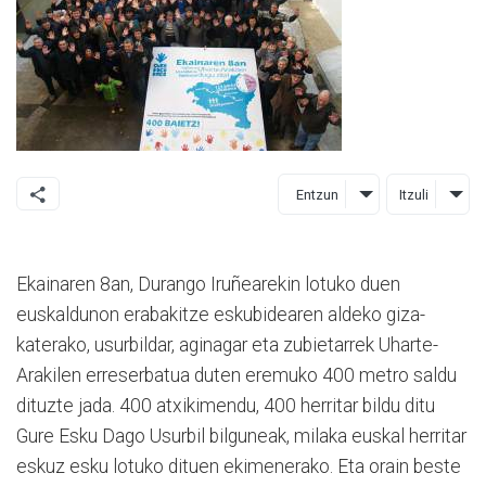
Entzun
Itzuli
Ekainaren 8an, Durango Iruñearekin lotuko duen
euskaldunon erabakitze eskubidearen aldeko giza-
katerako, usurbildar, aginagar eta zubietarrek Uharte-
Arakilen erreserbatua duten eremuko 400 metro saldu
dituzte jada. 400 atxikimendu, 400 herritar bildu ditu
Gure Esku Dago Usurbil bilguneak, milaka euskal herritar
eskuz esku lotuko dituen ekimenerako. Eta orain beste