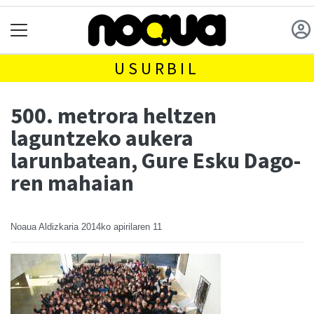
USURBIL
500. metrora heltzen
laguntzeko aukera
larunbatean, Gure Esku Dago-
ren mahaian
Noaua Aldizkaria
2014ko apirilaren 11