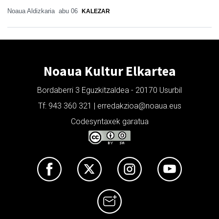
Noaua Aldizkaria
abu 06
KALEZAR
Noaua Kultur Elkartea
Bordaberri 3 Eguzkitzaldea - 20170 Usurbil
Tf: 943 360 321 | erredakzioa@noaua.eus
Codesyntaxek garatua