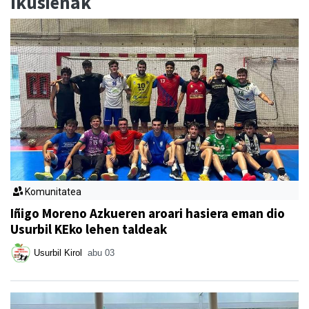
Ikusienak
Komunitatea
Iñigo Moreno Azkueren aroari hasiera eman dio
Usurbil KEko lehen taldeak
Usurbil Kirol
abu 03