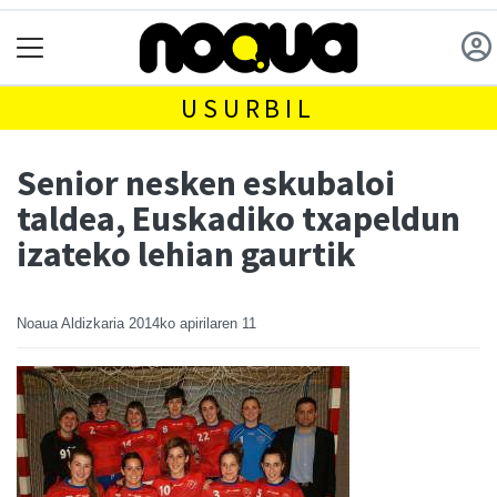
USURBIL
Senior nesken eskubaloi
taldea, Euskadiko txapeldun
izateko lehian gaurtik
Noaua Aldizkaria
2014ko apirilaren 11