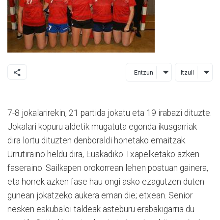
Entzun
Itzuli
7-8 jokalarirekin, 21 partida jokatu eta 19 irabazi dituzte.
Jokalari kopuru aldetik mugatuta egonda ikusgarriak
dira lortu dituzten denboraldi honetako emaitzak.
Urrutiraino heldu dira, Euskadiko Txapelketako azken
faseraino. Sailkapen orokorrean lehen postuan gainera,
eta horrek azken fase hau ongi asko ezagutzen duten
gunean jokatzeko aukera eman die; etxean. Senior
nesken eskubaloi taldeak asteburu erabakigarria du