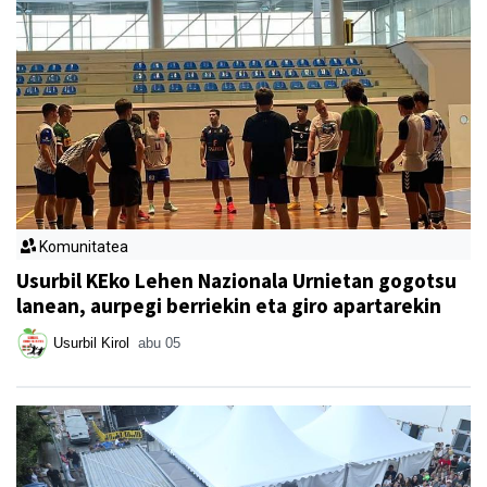
Komunitatea
Usurbil KEko Lehen Nazionala Urnietan gogotsu
lanean, aurpegi berriekin eta giro apartarekin
Usurbil Kirol
abu 05