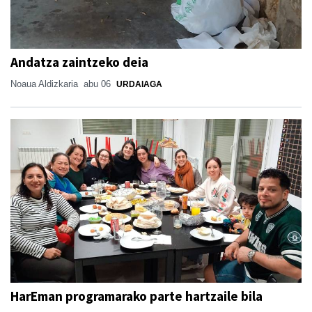
Andatza zaintzeko deia
Noaua Aldizkaria
abu 06
URDAIAGA
HarEman programarako parte hartzaile bila