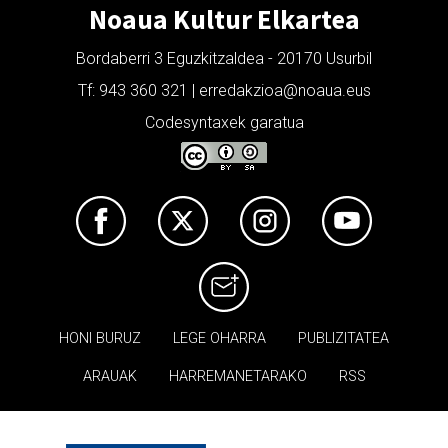
Noaua Kultur Elkartea
Bordaberri 3 Eguzkitzaldea - 20170 Usurbil
Tf: 943 360 321 | erredakzioa@noaua.eus
Codesyntaxek garatua
HONI BURUZ
LEGE OHARRA
PUBLIZITATEA
ARAUAK
HARREMANETARAKO
RSS