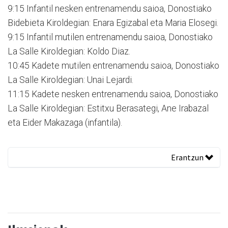
9:15 Infantil nesken entrenamendu saioa, Donostiako
Bidebieta Kiroldegian: Enara Egizabal eta Maria Elosegi.
9:15 Infantil mutilen entrenamendu saioa, Donostiako
La Salle Kiroldegian: Koldo Diaz.
10:45 Kadete mutilen entrenamendu saioa, Donostiako
La Salle Kiroldegian: Unai Lejardi.
11:15 Kadete nesken entrenamendu saioa, Donostiako
La Salle Kiroldegian: Estitxu Berasategi, Ane Irabazal
eta Eider Makazaga (infantila).
Erantzun