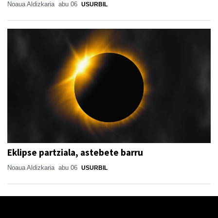
Noaua Aldizkaria
abu 06
USURBIL
Eklipse partziala, astebete barru
Noaua Aldizkaria
abu 06
USURBIL