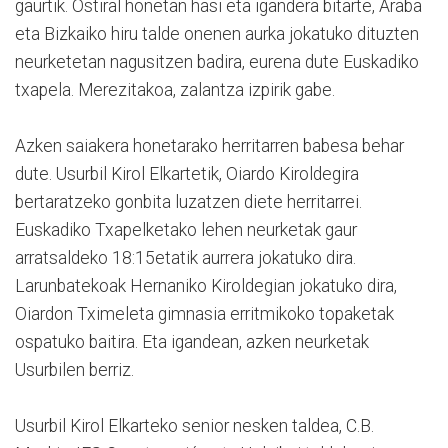
gaurtik. Ostiral honetan hasi eta igandera bitarte, Araba
eta Bizkaiko hiru talde onenen aurka jokatuko dituzten
neurketetan nagusitzen badira, eurena dute Euskadiko
txapela. Merezitakoa, zalantza izpirik gabe.
Azken saiakera honetarako herritarren babesa behar
dute. Usurbil Kirol Elkartetik, Oiardo Kiroldegira
bertaratzeko gonbita luzatzen diete herritarrei.
Euskadiko Txapelketako lehen neurketak gaur
arratsaldeko 18:15etatik aurrera jokatuko dira.
Larunbatekoak Hernaniko Kiroldegian jokatuko dira,
Oiardon Tximeleta gimnasia erritmikoko topaketak
ospatuko baitira. Eta igandean, azken neurketak
Usurbilen berriz.
Usurbil Kirol Elkarteko senior nesken taldea, C.B.