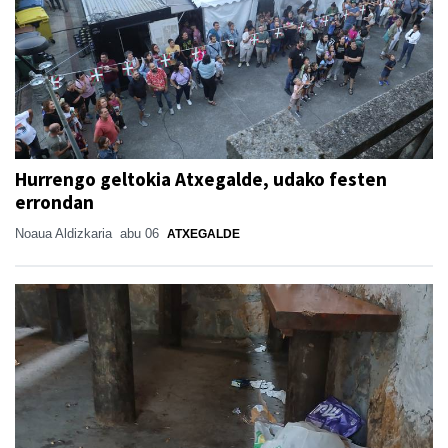
Hurrengo geltokia Atxegalde, udako festen
errondan
Noaua Aldizkaria
abu 06
ATXEGALDE