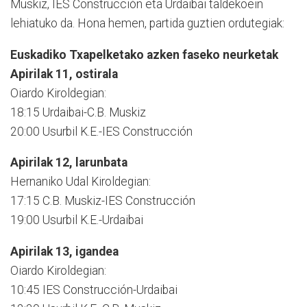
Muskiz, IES Construcción eta Urdaibai taldekoein
lehiatuko da. Hona hemen, partida guztien ordutegiak:
Euskadiko Txapelketako azken faseko neurketa
k
Apirilak 11, ostirala
Oiardo Kiroldegian:
18:15 Urdaibai-C.B. Muskiz
20:00 Usurbil K.E.-IES Construcción
Apirilak 12, larunbata
Hernaniko Udal Kiroldegian:
17:15 C.B. Muskiz-IES Construcción
19:00 Usurbil K.E.-Urdaibai
Apirilak 13, igandea
Oiardo Kiroldegian:
10:45 IES Construcción-Urdaibai