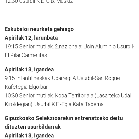
12:30 Usurbil K.E.-C.B. Muskiz
Eskubaloi neurketa gehiago
Apirilak 12, larunbata
19:15 Senior mutilak, 2.nazionala: Ucin Aluminio Usurbil-
El Pilar Carmelitas
Apirilak 13, igandea
9:15 Infantil neskak: Udarregi A Usurbil-San Roque
Kafetegia Elgoibar
10:30 Senior mutilak, Kopa Territoriala (Lasarteko Udal
Kiroldegian): Usurbil K.E.-Egia Kata Taberna
Gipuzkoako Selekzioarekin entrenatzeko deitu
dituzten usurbildarrak
Apirilak 13, igandea