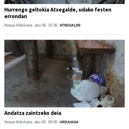
Hurrengo geltokia Atxegalde, udako festen
errondan
Noaua Aldizkaria
abu 06, 10:36
ATXEGALDE
Andatza zaintzeko deia
Noaua Aldizkaria
abu 06, 09:00
URDAIAGA