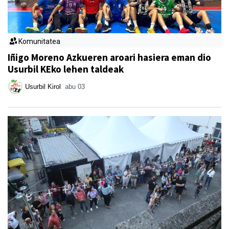
Komunitatea
Iñigo Moreno Azkueren aroari hasiera eman dio
Usurbil KEko lehen taldeak
Usurbil Kirol
abu 03