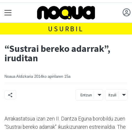
USURBIL
“Sustrai bereko adarrak”,
iruditan
Noaua Aldizkaria
2014ko apirilaren 15a
Entzun
Itzuli
Arrakastatsua izan zen II. Dantza Eguna borobildu zuen
“Sustrai bereko adarrak” ikuskizunaren estreinaldia. The