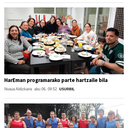
HarEman programarako parte hartzaile bila
Noaua Aldizkaria
abu 06, 09:52
USURBIL