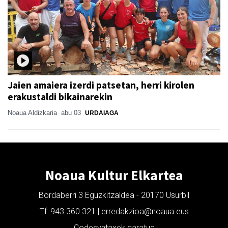
Jaien amaiera izerdi patsetan, herri kirolen
erakustaldi bikainarekin
Noaua Aldizkaria
abu 03
URDAIAGA
Noaua Kultur Elkartea
Bordaberri 3 Eguzkitzaldea - 20170 Usurbil
Tf: 943 360 321 | erredakzioa@noaua.eus
Codesyntaxek garatua