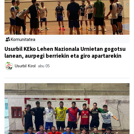
Komunitatea
Usurbil KEko Lehen Nazionala Urnietan gogotsu
lanean, aurpegi berriekin eta giro apartarekin
Usurbil Kirol
abu 05