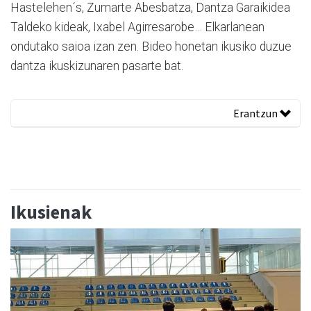
Hastelehen´s, Zumarte Abesbatza, Dantza Garaikidea
Taldeko kideak, Ixabel Agirresarobe… Elkarlanean
ondutako saioa izan zen. Bideo honetan ikusiko duzue
dantza ikuskizunaren pasarte bat.
Erantzun
Ikusienak