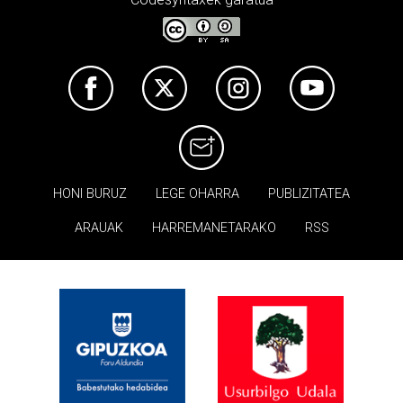
HONI BURUZ
LEGE OHARRA
PUBLIZITATEA
ARAUAK
HARREMANETARAKO
RSS