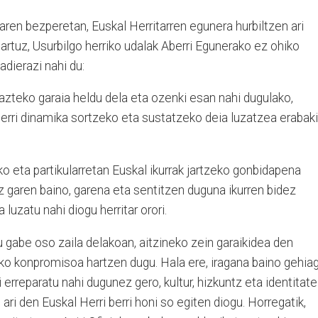
aren bezperetan, Euskal Herritarren egunera hurbiltzen ari
hartuz, Usurbilgo herriko udalak Aberri Egunerako ez ohiko
adierazi nahi du:
razteko garaia heldu dela eta ozenki esan nahi dugulako,
erri dinamika sortzeko eta sustatzeko deia luzatzea erabaki
ko eta partikularretan Euskal ikurrak jartzeko gonbidapena
 garen baino, garena eta sentitzen duguna ikurren bidez
luzatu nahi diogu herritar orori.
u gabe oso zaila delakoan, aitzineko zein garaikidea den
ko konpromisoa hartzen dugu. Hala ere, iragana baino gehiag
i erreparatu nahi dugunez gero, kultur, hizkuntz eta identitate
 ari den Euskal Herri berri honi so egiten diogu. Horregatik,