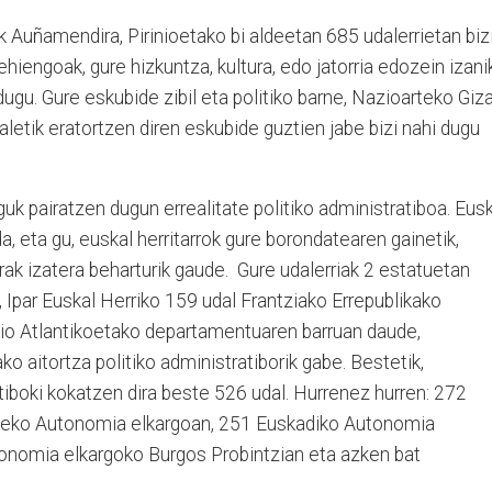
tik Auñamendira, Pirinioetako bi aldeetan 685 udalerrietan biz
gehiengoak, gure hizkuntza, kultura, edo jatorria edozein izani
 dugu. Gure eskubide zibil eta politiko barne, Nazioarteko Giz
letik eratortzen diren eskubide guztien jabe bizi nahi dugu
 guk pairatzen dugun errealitate politiko administratiboa. Eus
da, eta gu, euskal herritarrok gure borondatearen gainetik,
arrak izatera beharturik gaude. Gure udalerriak 2 estatuetan
, Ipar Euskal Herriko 159 udal Frantziako Errepublikako
inio Atlantikoetako departamentuaren barruan daude,
lako aitortza politiko administratiborik gabe. Bestetik,
iboki kokatzen dira beste 526 udal. Hurrenez hurren: 272
neko Autonomia elkargoan, 251 Euskadiko Autonomia
onomia elkargoko Burgos Probintzian eta azken bat