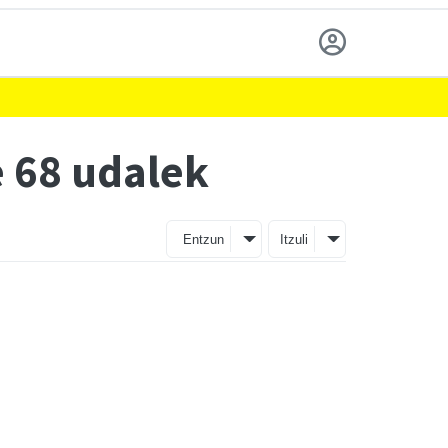
e 68 udalek
Entzun
Itzuli