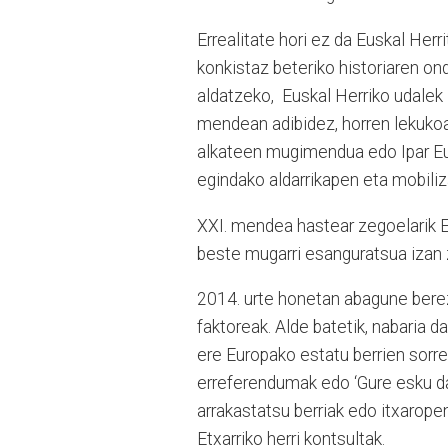
Errealitate hori ez da Euskal Herr
konkistaz beteriko historiaren ond
aldatzeko, Euskal Herriko udalek l
mendean adibidez, horren lekukoa
alkateen mugimendua edo Ipar Eu
egindako aldarrikapen eta mobiliz
XXI. mendea hastear zegoelarik Eu
beste mugarri esanguratsua izan 
2014. urte honetan abagune berezi
faktoreak. Alde batetik, nabaria d
ere Europako estatu berrien sorr
erreferendumak edo ‘Gure esku dag
arrakastatsu berriak edo itxarope
Etxarriko herri kontsultak.