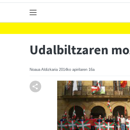
Udalbiltzaren mo
Noaua Aldizkaria
2014ko apirilaren 16a