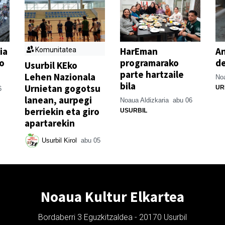
ia
HarEman
An
Komunitatea
o
programarako
de
Usurbil KEko
parte hartzaile
Lehen Nazionala
Noa
bila
Urnietan gogotsu
UR
6
lanean, aurpegi
Noaua Aldizkaria
abu 06
berriekin eta giro
USURBIL
apartarekin
Usurbil Kirol
abu 05
Noaua Kultur Elkartea
Bordaberri 3 Eguzkitzaldea - 20170 Usurbil