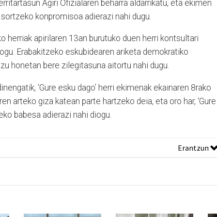
erritartasun Agiri Ofizialaren beharra aldarrikatu, eta ekimen
ra sortzeko konpromisoa adierazi nahi dugu.
ko herriak apirilaren 13an burutuko duen herri kontsultari
iogu. Erabakitzeko eskubidearen ariketa demokratiko
zu honetan bere zilegitasuna aitortu nahi dugu.
inengatik, ‘Gure esku dago’ herri ekimenak ekainaren 8rako
en arteko giza katean parte hartzeko deia, eta oro har, ‘Gure
teko babesa adierazi nahi diogu.
Erantzun