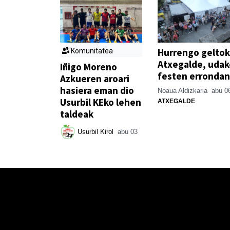
Hurrengo geltok
Komunitatea
Atxegalde, udak
Iñigo Moreno
festen errondan
Azkueren aroari
hasiera eman dio
Noaua Aldizkaria
abu 0
Usurbil KEko lehen
ATXEGALDE
taldeak
Usurbil Kirol
abu 03