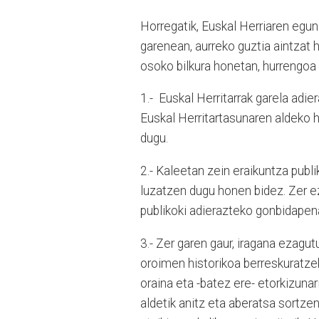
Horregatik, Euskal Herriaren egun
garenean, aurreko guztia aintzat 
osoko bilkura honetan, hurrengoa 
1.- Euskal Herritarrak garela adie
Euskal Herritartasunaren aldeko h
dugu.
2.- Kaleetan zein eraikuntza publi
luzatzen dugu honen bidez. Zer ez
publikoki adierazteko gonbidapena 
3.- Zer garen gaur, iragana ezagut
oroimen historikoa berreskuratze
oraina eta -batez ere- etorkizunar
aldetik anitz eta aberatsa sortzen