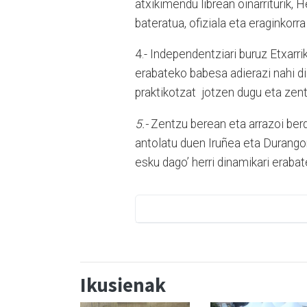
atxikimendu librean oinarriturik, H
bateratua, ofiziala eta eraginkor
4.- Independentziari buruz Etxarri
erabateko babesa adierazi nahi d
praktikotzat jotzen dugu eta zent
5.-
Zentzu berean eta arrazoi berd
antolatu duen Iruñea eta Durangor
esku dago’ herri dinamikari eraba
Ikusienak