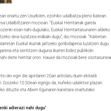
ean onartu zen Usurbilen, ezohiko udalbatza pleno batean.
 Udalbiltzaren mozioari. "Euskal Herritarrak garela
 ozenki esan nahi dugulako, Euskal Herritartasunaren aldeko
tzeko deia luzatzea erabaki dugu", dio mozioak. "Kaleetan
kularretan Euskal ikurrak jartzeko gonbidapena luzatzen dugu
garena eta sentitzen duguna ikurren bidez publikoki
nahi diete herritar orori. Hauxe da mozioak bere osotasunea
tsi dei egin die apirilaren 20an antolatu duen ekitaldi
n. Goizeko 10:30ean egingo da, Iruñeko udaletxe plazan.
oko dituzte eta Aberri Egunaren karietara onartutako
enki adierazi nahi dugu’