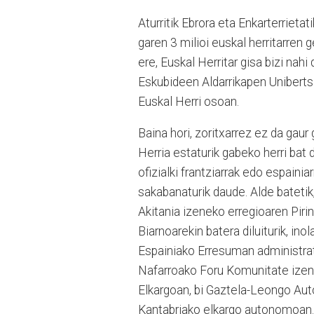
Aturritik Ebrora eta Enkarterrieta
garen 3 milioi euskal herritarren 
ere, Euskal Herritar gisa bizi nahi
Eskubideen Aldarrikapen Unibertsa
Euskal Herri osoan.
Baina hori, zoritxarrez ez da gaur
Herria estaturik gabeko herri bat 
ofizialki frantziarrak edo espaini
sakabanaturik daude. Alde batetik
Akitania izeneko erregioaren Pir
Biarnoarekin batera diluiturik, ino
Espainiako Erresuman administrat
Nafarroako Foru Komunitate ize
Elkargoan, bi Gaztela-Leongo Aut
Kantabriako elkargo autonomoan.