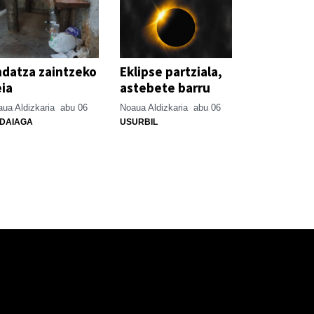
datza zaintzeko
Eklipse partziala,
ia
astebete barru
ua Aldizkaria
abu 06
Noaua Aldizkaria
abu 06
DAIAGA
USURBIL