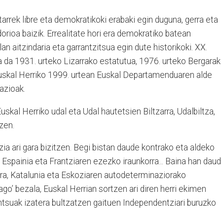
itarrek libre eta demokratikoki erabaki egin duguna, gerra eta
orioa baizik. Errealitate hori era demokratiko batean
an aitzindaria eta garrantzitsua egin dute historikoki. XX.
 da 1931. urteko Lizarrako estatutua, 1976. urteko Bergara
skal Herriko 1999. urtean Euskal Departamenduaren alde
azioak.
skal Herriko udal eta Udal hautetsien Biltzarra, Udalbiltza,
zen.
a ari gara bizitzen. Begi bistan daude kontrako eta aldeko
a Espainia eta Frantziaren ezezko iraunkorra... Baina han dau
era, Katalunia eta Eskoziaren autodeterminaziorako
o’ bezala, Euskal Herrian sortzen ari diren herri ekimen
ntsuak izatera bultzatzen gaituen Independentziari buruzko