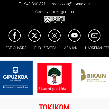
Tf: 943 360 321 | erredakzioa@noaua.eus
Codesyntaxek garatua
LEGE OHARRA
PUBLIZITATEA
ARAUAK
HARREMANET