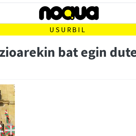
USURBIL
zioarekin bat egin dut