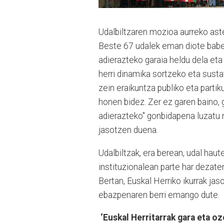
Udalbiltzaren mozioa aurreko ast
Beste 67 udalek eman diote babesa
adierazteko garaia heldu dela eta
herri dinamika sortzeko eta susta
zein eraikuntza publiko eta parti
honen bidez. Zer ez garen baino, 
adierazteko" gonbidapena luzatu 
jasotzen duena.
Udalbiltzak, era berean, udal haute
instituzionalean parte har dezate
Bertan, Euskal Herriko ikurrak jas
ebazpenaren berri emango dute.
‘Euskal Herritarrak gara eta oz