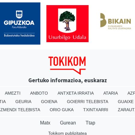
Gertuko informazioa, euskaraz
AMEZTI
ANBOTO
ANTXETA IRRATIA
ATARIA
AZP
TIA
GEURIA
GOIENA
GOIERRI TELEBISTA
GUAIXE
IZMENDI TELEBISTA
ORIO GUKA
TXINTXARRI
ZARAUT
Matx
Gurean
Ttap
Tokikom publizitatea