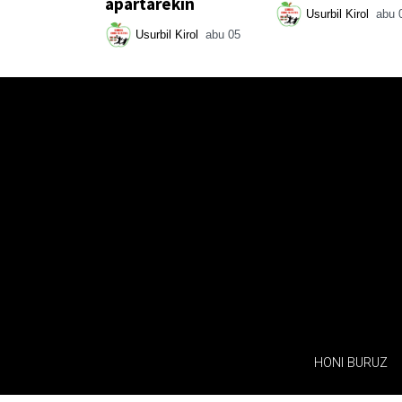
apartarekin
Usurbil Kirol
abu 
Usurbil Kirol
abu 05
HONI BURUZ