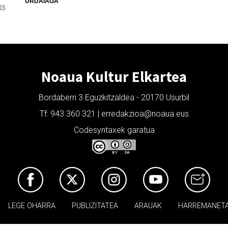
URDAIAGA
03
Noaua Kultur Elkartea
Bordaberri 3 Eguzkitzaldea - 20170 Usurbil
Tf: 943 360 321 | erredakzioa@noaua.eus
Codesyntaxek garatua
LEGE OHARRA
PUBLIZITATEA
ARAUAK
HARREMANET