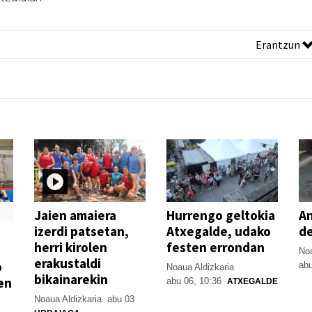
Erantzun
Jaien amaiera
Hurrengo geltokia
An
izerdi patsetan,
Atxegalde, udako
de
herri kirolen
festen errondan
Noa
erakustaldi
o
abu
Noaua Aldizkaria
bikainarekin
en
abu 06, 10:36
ATXEGALDE
Noaua Aldizkaria
abu 03