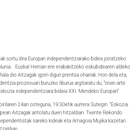
ak sortu dira Europan independentziarako bidea jorratzeko:
atalunia… Euskal Herrian ere erabakitzeko eskubidearen aldek
ala dio Aitzagak igorri digun prentsa oharrak. Hori dela eta,
ntzia prozesuari buruzko liburua argitaratu du, "orain arte
skozia independentziara bidaia XXI. Mendeko Europan”.
pirilaren 24an osteguna, 19:30etik aurrera Sutegin. "Eskozia:
upean Aitzagak antolatu duen hitzaldian. Txente Rekondo
ndependentistak sareko kideak eta Amagoia Mujika kazetari
tzaldian.