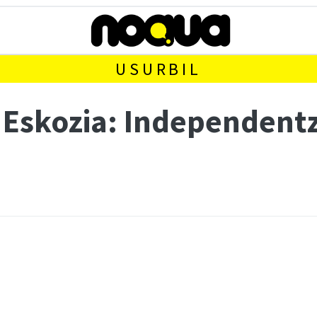
USURBIL
"Eskozia: Independentz