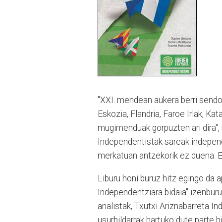
"XXI. mendean aukera berri sendo
Eskozia, Flandria, Faroe Irlak, K
mugimenduak gorpuzten ari dira", h
Independentistak sareak independe
merkatuan antzekorik ez duena: E
Liburu honi buruz hitz egingo da a
Independentziara bidaia" izenbur
analistak, Txutxi Ariznabarreta I
usurbildarrak hartuko dute parte hi