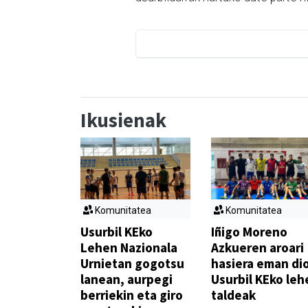
Ikusienak
Komunitatea
Komunitatea
Usurbil KEko
Iñigo Moreno
Lehen Nazionala
Azkueren aroari
Urnietan gogotsu
hasiera eman di
lanean, aurpegi
Usurbil KEko leh
berriekin eta giro
taldeak