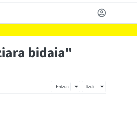
iara bidaia"
Entzun
Itzuli