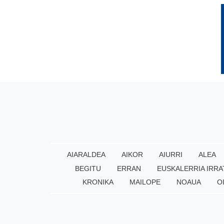
AIARALDEA
AIKOR
AIURRI
ALEA
BEGITU
ERRAN
EUSKALERRIA IRRA
KRONIKA
MAILOPE
NOAUA
O