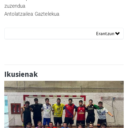
zuzendua.
Antolatzailea: Gaztelekua.
Erantzun
Ikusienak