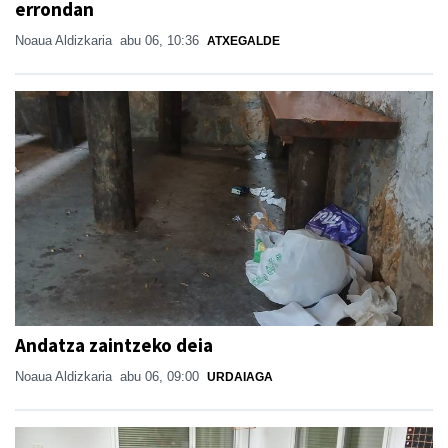
errondan
Noaua Aldizkaria
abu 06, 10:36
ATXEGALDE
Andatza zaintzeko deia
Noaua Aldizkaria
abu 06, 09:00
URDAIAGA