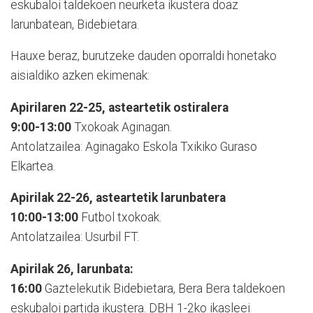
eskubaloi taldekoen neurketa ikustera doaz
larunbatean, Bidebietara.
Hauxe beraz, burutzeke dauden oporraldi honetako
aisialdiko azken ekimenak:
Apirilaren 22-25, asteartetik ostiralera
9:00-13:00
Txokoak Aginagan.
Antolatzailea: Aginagako Eskola Txikiko Guraso
Elkartea.
Apirilak 22-26, asteartetik larunbatera
10:00-13:00
Futbol txokoak.
Antolatzailea: Usurbil FT.
Apirilak 26, larunbata:
16:00
Gaztelekutik Bidebietara, Bera Bera taldekoen
eskubaloi partida ikustera. DBH 1-2ko ikasleei