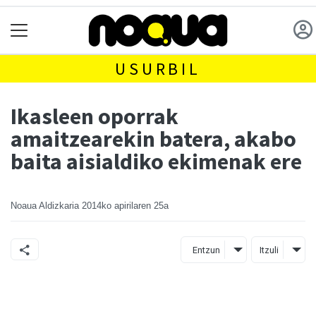
USURBIL
Ikasleen oporrak
amaitzearekin batera, akabo
baita aisialdiko ekimenak ere
Noaua Aldizkaria
2014ko apirilaren 25a
Entzun
Itzuli