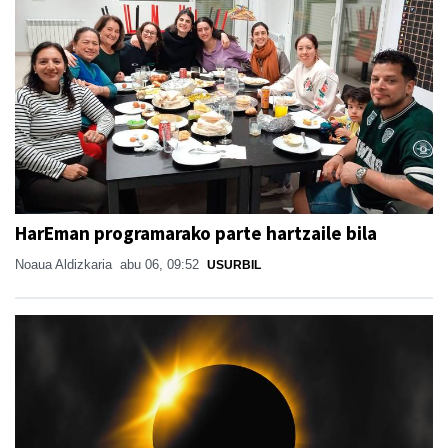
HarEman programarako parte hartzaile bila
Noaua Aldizkaria
abu 06, 09:52
USURBIL