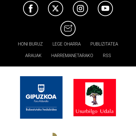
HONI BURUZ
LEGE OHARRA
PUBLIZITATEA
ARAUAK
HARREMANETARAKO
RSS