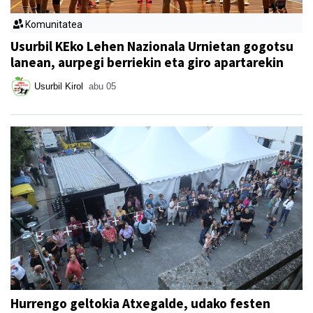
Komunitatea
Usurbil KEko Lehen Nazionala Urnietan gogotsu
lanean, aurpegi berriekin eta giro apartarekin
Usurbil Kirol
abu 05
Hurrengo geltokia Atxegalde, udako festen