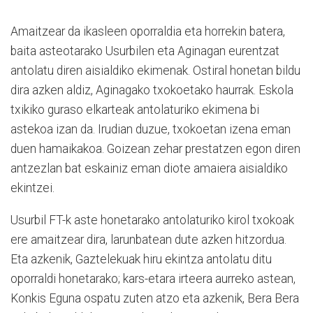
Amaitzear da ikasleen oporraldia eta horrekin batera,
baita asteotarako Usurbilen eta Aginagan eurentzat
antolatu diren aisialdiko ekimenak. Ostiral honetan bildu
dira azken aldiz, Aginagako txokoetako haurrak. Eskola
txikiko guraso elkarteak antolaturiko ekimena bi
astekoa izan da. Irudian duzue, txokoetan izena eman
duen hamaikakoa. Goizean zehar prestatzen egon diren
antzezlan bat eskainiz eman diote amaiera aisialdiko
ekintzei.
Usurbil FT-k aste honetarako antolaturiko kirol txokoak
ere amaitzear dira, larunbatean dute azken hitzordua.
Eta azkenik, Gaztelekuak hiru ekintza antolatu ditu
oporraldi honetarako; kars-etara irteera aurreko astean,
Konkis Eguna ospatu zuten atzo eta azkenik, Bera Bera