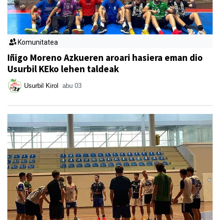
Komunitatea
Iñigo Moreno Azkueren aroari hasiera eman dio
Usurbil KEko lehen taldeak
Usurbil Kirol
abu 03