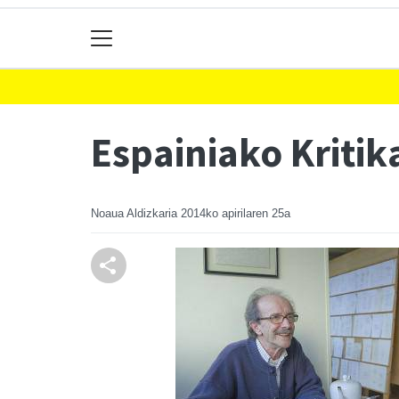
Espainiako Kritik
Noaua Aldizkaria
2014ko apirilaren 25a