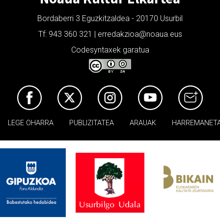
Bordaberri 3 Eguzkitzaldea - 20170 Usurbil
Tf: 943 360 321 | erredakzioa@noaua.eus
Codesyntaxek garatua
LEGE OHARRA
PUBLIZITATEA
ARAUAK
HARREMANET