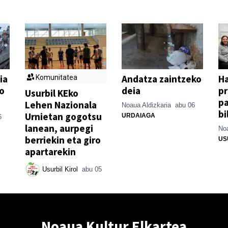
ia
Andatza zaintzeko
H
Komunitatea
o
deia
p
Usurbil KEko
pa
Lehen Nazionala
Noaua Aldizkaria
abu 06
bi
Urnietan gogotsu
URDAIAGA
6
lanean, aurpegi
Noa
berriekin eta giro
US
apartarekin
Usurbil Kirol
abu 05
Noaua Kultur Elkartea