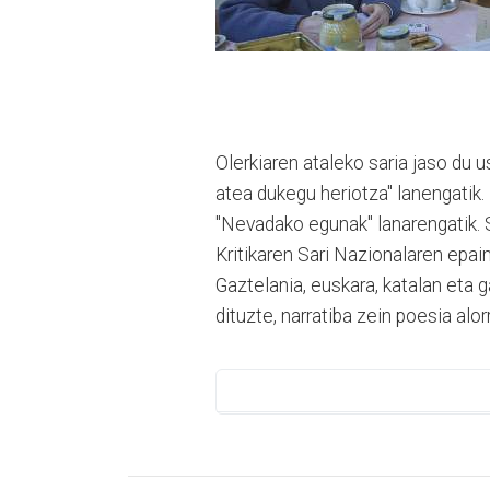
Olerkiaren ataleko saria jaso du us
atea dukegu heriotza" lanengatik. 
"Nevadako egunak" lanarengatik. 
Kritikaren Sari Nazionalaren epa
Gaztelania, euskara, katalan eta g
dituzte, narratiba zein poesia alor