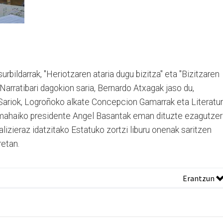
urbildarrak, "Heriotzaren ataria dugu bizitza" eta "Bizitzaren
Narratibari dagokion saria, Bernardo Atxagak jaso du,
Sariok, Logroñoko alkate Concepcion Gamarrak eta Literatur
imahaiko presidente Angel Basantak eman dituzte ezagutzer
alizieraz idatzitako Estatuko zortzi liburu onenak saritzen
retan.
Erantzun