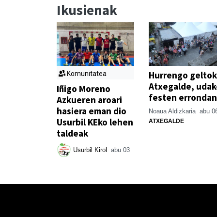
Ikusienak
Hurrengo geltok
Komunitatea
Atxegalde, udak
Iñigo Moreno
festen errondan
Azkueren aroari
hasiera eman dio
Noaua Aldizkaria
abu 0
Usurbil KEko lehen
ATXEGALDE
taldeak
Usurbil Kirol
abu 03