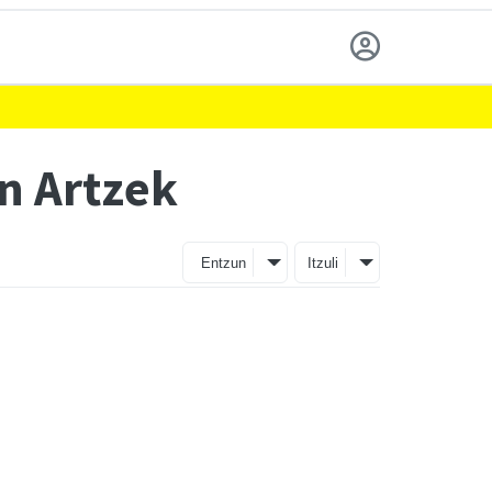
an Artzek
Entzun
Itzuli