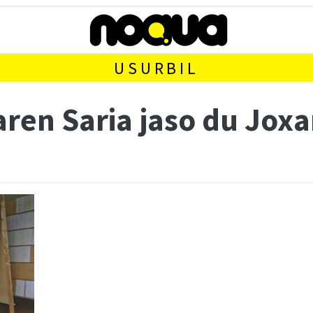
USURBIL
aren Saria jaso du Jox