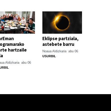
arEman
Eklipse partziala,
rogramarako
astebete barru
rte hartzaile
Noaua Aldizkaria
abu 06
la
USURBIL
ua Aldizkaria
abu 06
URBIL