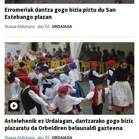
Erromeriak dantza gogo bizia piztu du San
Estebango plazan
Noaua Aldizkaria
abu 03
URDAIAGA
Astelehenik ez Urdaiagan, dantzarako gogo biziz
plazaratu da Orbeldiren belaunaldi gazteena
Noaua Aldizkaria
abu 03
URDAIAGA