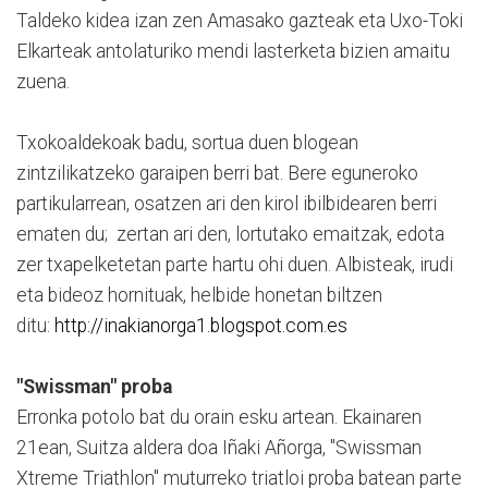
Taldeko kidea izan zen Amasako gazteak eta Uxo-Toki
Elkarteak antolaturiko mendi lasterketa bizien amaitu
zuena.
Txokoaldekoak badu, sortua duen blogean
zintzilikatzeko garaipen berri bat. Bere eguneroko
partikularrean, osatzen ari den kirol ibilbidearen berri
ematen du; zertan ari den, lortutako emaitzak, edota
zer txapelketetan parte hartu ohi duen. Albisteak, irudi
eta bideoz hornituak, helbide honetan biltzen
ditu:
http://inakianorga1.blogspot.com.es
"Swissman" proba
Erronka potolo bat du orain esku artean. Ekainaren
21ean, Suitza aldera doa Iñaki Añorga, "Swissman
Xtreme Triathlon" muturreko triatloi proba batean parte