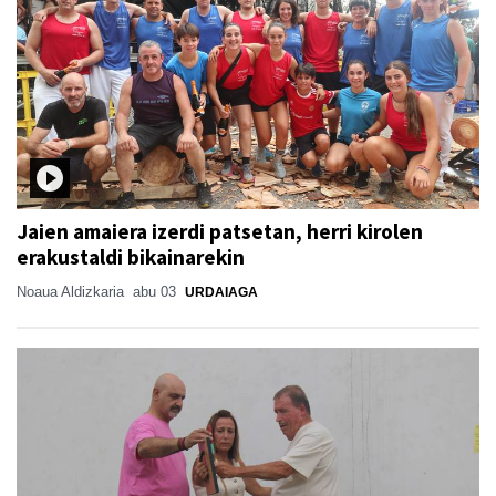
Jaien amaiera izerdi patsetan, herri kirolen
erakustaldi bikainarekin
Noaua Aldizkaria
abu 03
URDAIAGA