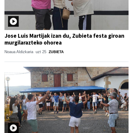
Jose Luis Martijak izan du, Zubieta festa giroan
murgilarazteko ohorea
Noaua Aldizkaria
uzt 25
ZUBIETA