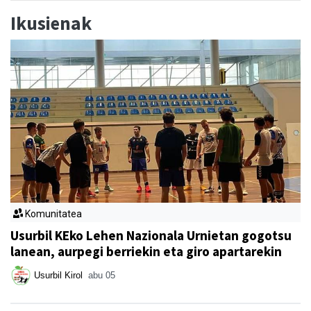
Ikusienak
Komunitatea
Usurbil KEko Lehen Nazionala Urnietan gogotsu
lanean, aurpegi berriekin eta giro apartarekin
Usurbil Kirol
abu 05