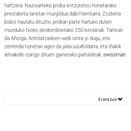
hartzera. Nazioarteko proba entzutetsu honetarako
prestaketa lanetan murgildua dabil herritarra. Zozketa
bidez hautatu dituzte, proban parte hartuko duten
munduko txoko desberdinetako 250 kirolariak. Tartean
da Añorga. Antolatzaileen web orrira jo dugu, eta
zerrenda honetan ageri da jada usurbildarra, eta Iñakik
lehiakide izango dituen gainerako partaideak:
swissman
Erantzun