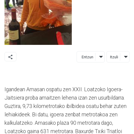
Entzun
Itzuli
Igandean Amasan ospatu zen XXII. Loatzoko Igoera-
Jaitsiera proba amaitzen lehena izan zen usurbildarra.
Guztira, 9,73 kilometrotako ibilbidea osatu behar zuten
lehiakideek. Bi datu, igoera zenbat metrotakoa zen
kalkulatzeko. Amasako plaza 90 metrotara dago,
Loatzoko gaina 631 metrotara. Baxurde Txiki Triatloi