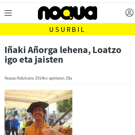
USURBIL
Iñaki Añorga lehena, Loatzo
igo eta jaisten
Noaua Aldizkaria
2014ko apirilaren 28a