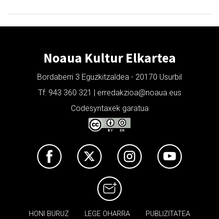
Noaua Kultur Elkartea
Bordaberri 3 Eguzkitzaldea - 20170 Usurbil
Tf: 943 360 321 | erredakzioa@noaua.eus
Codesyntaxek garatua
HONI BURUZ
LEGE OHARRA
PUBLIZITATEA