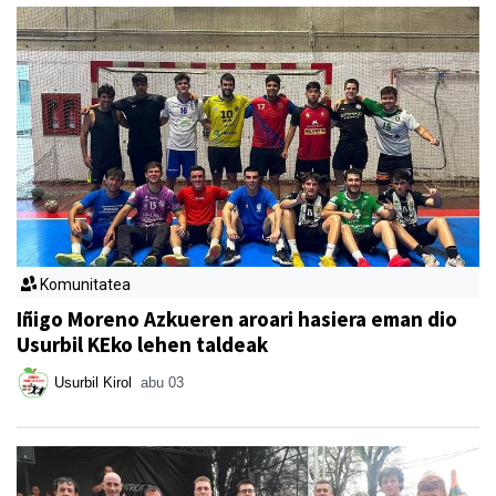
Komunitatea
Iñigo Moreno Azkueren aroari hasiera eman dio
Usurbil KEko lehen taldeak
Usurbil Kirol
abu 03