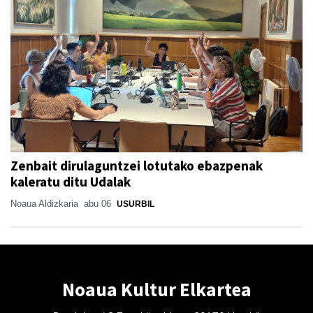
Zenbait dirulaguntzei lotutako ebazpenak
kaleratu ditu Udalak
Noaua Aldizkaria
abu 06
USURBIL
Noaua Kultur Elkartea