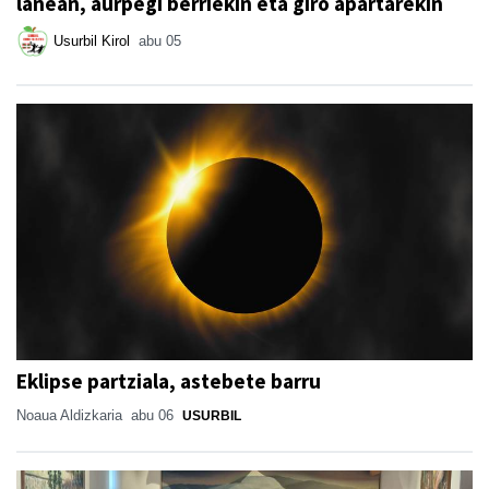
lanean, aurpegi berriekin eta giro apartarekin
Usurbil Kirol
abu 05
Eklipse partziala, astebete barru
Noaua Aldizkaria
abu 06
USURBIL