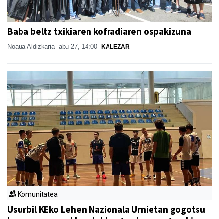
Baba beltz txikiaren kofradiaren ospakizuna
Noaua Aldizkaria
abu 27, 14:00
KALEZAR
Komunitatea
Usurbil KEko Lehen Nazionala Urnietan gogotsu