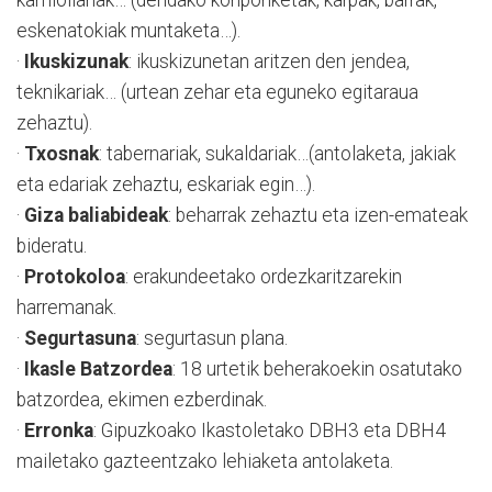
eskenatokiak muntaketa…).
·
Ikuskizunak
: ikuskizunetan aritzen den jendea,
teknikariak… (urtean zehar eta eguneko egitaraua
zehaztu).
·
Txosnak
: tabernariak, sukaldariak…(antolaketa, jakiak
eta edariak zehaztu, eskariak egin…).
·
Giza baliabideak
: beharrak zehaztu eta izen-emateak
bideratu.
·
Protokoloa
: erakundeetako ordezkaritzarekin
harremanak.
·
Segurtasuna
: segurtasun plana.
·
Ikasle Batzordea
: 18 urtetik beherakoekin osatutako
batzordea, ekimen ezberdinak.
·
Erronka
: Gipuzkoako Ikastoletako DBH3 eta DBH4
mailetako gazteentzako lehiaketa antolaketa.