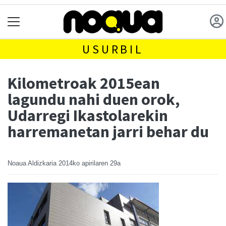
USURBIL
Kilometroak 2015ean
lagundu nahi duen orok,
Udarregi Ikastolarekin
harremanetan jarri behar du
Noaua Aldizkaria
2014ko apirilaren 29a