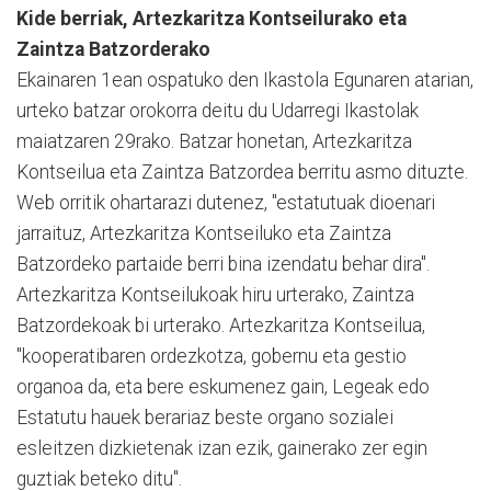
Kide berriak, Artezkaritza Kontseilurako eta
Zaintza Batzorderako
Ekainaren 1ean ospatuko den Ikastola Egunaren atarian,
urteko batzar orokorra deitu du Udarregi Ikastolak
maiatzaren 29rako. Batzar honetan, Artezkaritza
Kontseilua eta Zaintza Batzordea berritu asmo dituzte.
Web orritik ohartarazi dutenez, "estatutuak dioenari
jarraituz, Artezkaritza Kontseiluko eta Zaintza
Batzordeko partaide berri bina izendatu behar dira".
Artezkaritza Kontseilukoak hiru urterako, Zaintza
Batzordekoak bi urterako. Artezkaritza Kontseilua,
"kooperatibaren ordezkotza, gobernu eta gestio
organoa da, eta bere eskumenez gain, Legeak edo
Estatutu hauek berariaz beste organo sozialei
esleitzen dizkietenak izan ezik, gainerako zer egin
guztiak beteko ditu".