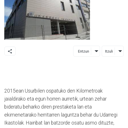
Entzun
Itzuli
2015ean Usurbilen ospatuko den Kilometroak
jaialdirako eta egun horren aurretik, urtean zehar
bideratu beharko diren prestaketa lan eta
ekimenetarako herritarren laguntza behar du Udarregi
Ikastolak. Hainbat lan batzorde osatu asmo dituzte,