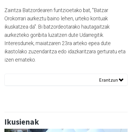
Zaintza Batzordearen funtzioetako bat, "Batzar
Orokorrari aurkeztu baino lehen, urteko kontuak
ikuskatzea da". Bi batzordeotarako hautagaitzak
aurkezteko gonbita luzatzen dute Udarregitik.
Interesdunek, maiatzaren 23ra arteko epea dute
ikastolako zuzendaritza edo idazkaritzara gerturatu eta
izen emateko.
Erantzun
Ikusienak