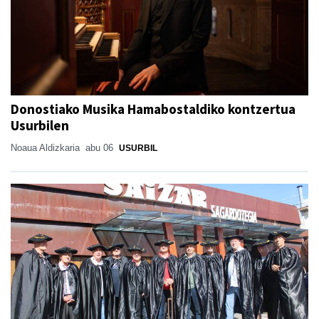
Donostiako Musika Hamabostaldiko kontzertua
Usurbilen
Noaua Aldizkaria
abu 06
USURBIL