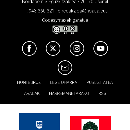
Bordaberri 3 Eguzkitzaldea - 20170 Usurbil
Tf: 943 360 321 | erredakzioa@noaua.eus
Codesyntaxek garatua
HONI BURUZ
LEGE OHARRA
PUBLIZITATEA
ARAUAK
HARREMANETARAKO
RSS