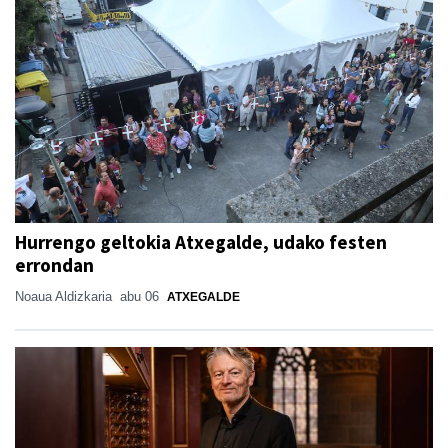
Hurrengo geltokia Atxegalde, udako festen
errondan
Noaua Aldizkaria
abu 06
ATXEGALDE