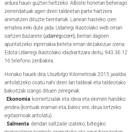
ardura hauei guztiei heltzeko. Albiste honetan beherago
zerrendatuak ageri diren taldeetan parte hartzera
animatzen dituzte herritarrak. Lanean hasteko izen
ematea ireki dute jada. Udarregi Ikastolako web orrian
sartzen bazarete (
udarregi.com
), bertan dagoen
apuntatzeko inprimakia beteta eman dezakezue izena.
Edota Udarregi Ikastolako idazkaritzara deitu, 943 36 12
16 telefono zenbakira.
Honako hauek dira, Usurbilgo Kilometroak 2015 jaialdia
antolatzeko osatu nahi diren lan taldeak eta taldeotako
bakoitzak izango dituen zereginak:
·
Ekonomia
: komertzialak eta ideia eta ekimen handiko
jendea (kontuak eraman eta, batez ere, dirua lortzeko
egitasmoak antolatu).
·
Salmenta
: dendan saltzaile izateko, biltegiko
materialaren kontrola eramateko eta egun berezietan