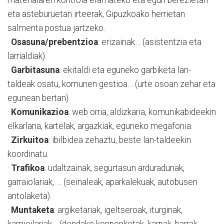
eta asteburuetan irteerak, Gipuzkoako herrietan
salmenta postua jartzeko.
·
Osasuna/prebentzioa
: erizainak… (asistentzia eta
larrialdiak).
·
Garbitasuna
: ekitaldi eta eguneko garbiketa lan-
taldeak osatu, komunen gestioa… (urte osoan zehar eta
egunean bertan).
·
Komunikazioa
: web orria, aldizkaria, komunikabideekin
elkarlana, kartelak, argazkiak, eguneko megafonia.
·
Zirkuitoa
: ibilbidea zehaztu, beste lan-taldeekin
koordinatu.
·
Trafikoa
: udaltzainak, segurtasun arduradunak,
garraiolariak, … (seinaleak, aparkalekuak, autobusen
antolaketa).
·
Muntaketa
: argiketariak, igeltseroak, iturginak,
kamioilariak… (dendako konponketak, karpak, barrak,