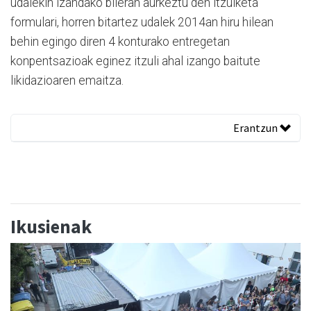
udalekin izandako bileran aurkeztu den itzulketa
formulari, horren bitartez udalek 2014an hiru hilean
behin egingo diren 4 konturako entregetan
konpentsazioak eginez itzuli ahal izango baitute
likidazioaren emaitza.
Erantzun
Ikusienak