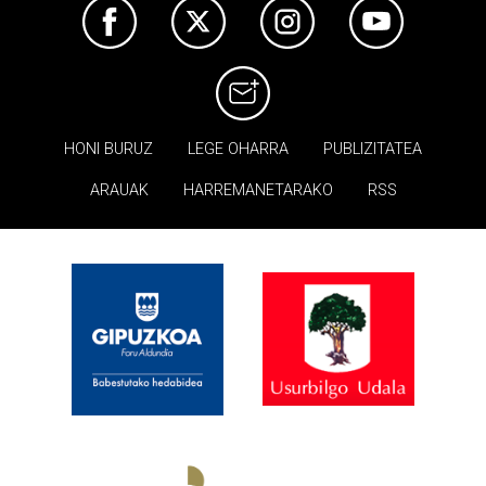
HONI BURUZ
LEGE OHARRA
PUBLIZITATEA
ARAUAK
HARREMANETARAKO
RSS