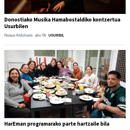
Donostiako Musika Hamabostaldiko kontzertua
Usurbilen
Noaua Aldizkaria
abu 06
USURBIL
HarEman programarako parte hartzaile bila