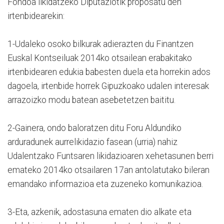
Fondoa likidatzeko Diputaziotik proposatu den
irtenbidearekin:
1-Udaleko osoko bilkurak adierazten du Finantzen
Euskal Kontseiluak 2014ko otsailean erabakitako
irtenbidearen edukia babesten duela eta horrekin ados
dagoela, irtenbide horrek Gipuzkoako udalen interesak
arrazoizko modu batean asebetetzen baititu.
2-Gainera, ondo baloratzen ditu Foru Aldundiko
arduradunek aurrelikidazio fasean (urria) nahiz
Udalentzako Funtsaren likidazioaren xehetasunen berri
emateko 2014ko otsailaren 17an antolatutako bileran
emandako informazioa eta zuzeneko komunikazioa.
3-Eta, azkenik, adostasuna ematen dio alkate eta