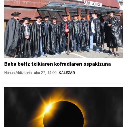
Baba beltz txikiaren kofradiaren ospakizuna
Noaua Aldizkaria
abu 27, 14:00
KALEZAR