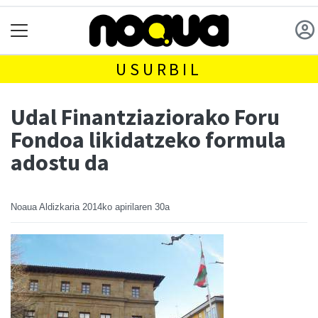
USURBIL
Udal Finantziaziorako Foru
Fondoa likidatzeko formula
adostu da
Noaua Aldizkaria
2014ko apirilaren 30a