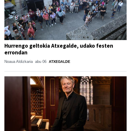
Hurrengo geltokia Atxegalde, udako festen
errondan
Noaua Aldizkaria
abu 06
ATXEGALDE