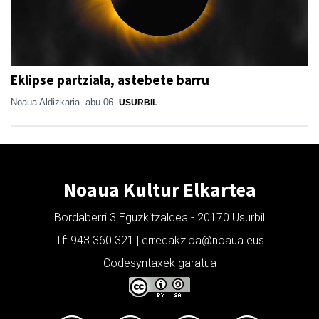
Eklipse partziala, astebete barru
Noaua Aldizkaria
abu 06
USURBIL
Noaua Kultur Elkartea
Bordaberri 3 Eguzkitzaldea - 20170 Usurbil
Tf: 943 360 321 | erredakzioa@noaua.eus
Codesyntaxek garatua