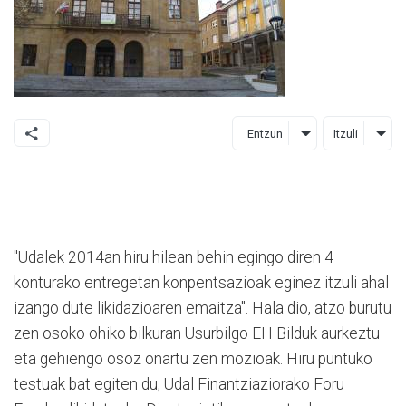
Entzun
Itzuli
"Udalek 2014an hiru hilean behin egingo diren 4
konturako entregetan konpentsazioak eginez itzuli ahal
izango dute likidazioaren emaitza". Hala dio, atzo burutu
zen osoko ohiko bilkuran Usurbilgo EH Bilduk aurkeztu
eta gehiengo osoz onartu zen mozioak. Hiru puntuko
testuak bat egiten du, Udal Finantziaziorako Foru