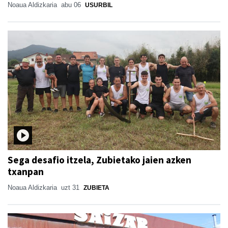
Noaua Aldizkaria
abu 06
USURBIL
Sega desafio itzela, Zubietako jaien azken
txanpan
Noaua Aldizkaria
uzt 31
ZUBIETA