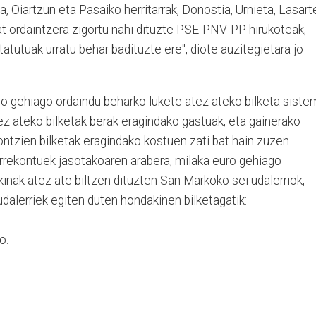
ga, Oiartzun eta Pasaiko herritarrak, Donostia, Urnieta, Lasart
bat ordaintzera zigortu nahi dituzte PSE-PNV-PP hirukoteak,
utuak urratu behar badituzte ere", diote auzitegietara jo
no gehiago ordaindu beharko lukete atez ateko bilketa siste
tez ateko bilketak berak eragindako gastuak, eta gainerako
ntzien bilketak eragindako kostuen zati bat hain zuzen.
rekontuek jasotakoaren arabera, milaka euro gehiago
inak atez ate biltzen dituzten San Markoko sei udalerriok,
udalerriek egiten duten hondakinen bilketagatik:
o.