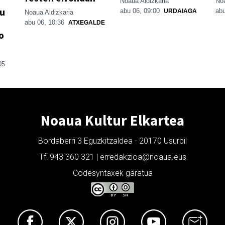
Noaua Aldizkaria
Noa
su
abu 06, 09:00
abu
URDAIAGA
Noaua Aldizkaria
abu 06, 10:36
ATXEGALDE
o
05
Noaua Kultur Elkartea
Bordaberri 3 Eguzkitzaldea - 20170 Usurbil
Tf: 943 360 321 | erredakzioa@noaua.eus
Codesyntaxek garatua