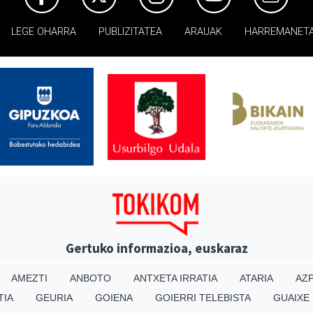
LEGE OHARRA
PUBLIZITATEA
ARAUAK
HARREMANET
Gertuko informazioa, euskaraz
AMEZTI
ANBOTO
ANTXETA IRRATIA
ATARIA
AZP
TIA
GEURIA
GOIENA
GOIERRI TELEBISTA
GUAIXE