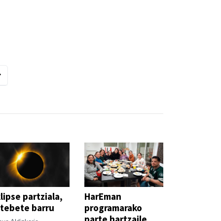
lipse partziala,
HarEman
tebete barru
programarako
parte hartzaile