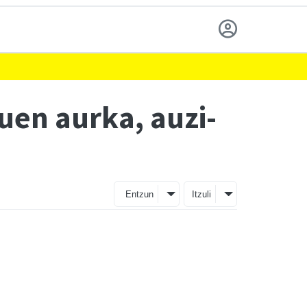
en aurka, auzi-
Entzun
Itzuli