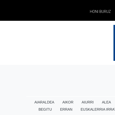
HONI BURUZ
AIARALDEA
AIKOR
AIURRI
ALEA
BEGITU
ERRAN
EUSKALERRIA IRRA