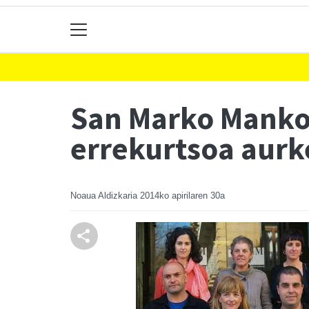
San Marko Manko
errekurtsoa aurk
Noaua Aldizkaria
2014ko apirilaren 30a