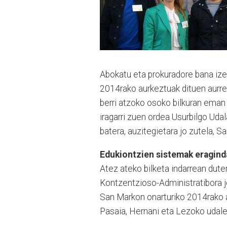
Abokatu eta prokuradore bana iz
2014rako aurkeztuak dituen aurre
berri atzoko osoko bilkuran eman 
iragarri zuen ordea Usurbilgo Uda
batera, auzitegietara jo zutela, S
Edukiontzien sistemak eragind
Atez ateko bilketa indarrean dut
Kontzentzioso-Administratibora 
San Markon onarturiko 2014rako au
Pasaia, Hernani eta Lezoko udale