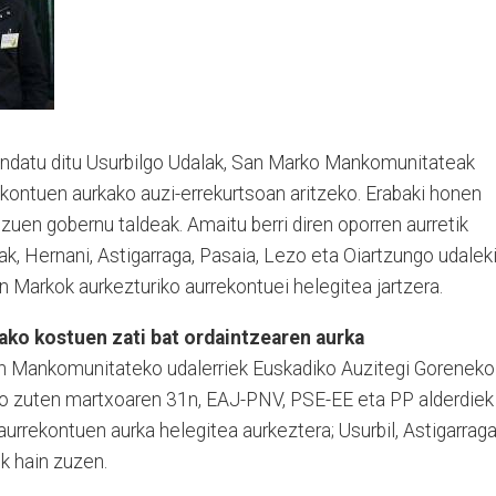
endatu ditu Usurbilgo Udalak, San Marko Mankomunitateak
kontuen aurkako auzi-errekurtsoan aritzeko. Erabaki honen
zuen gobernu taldeak. Amaitu berri diren oporren aurretik
lak, Hernani, Astigarraga, Pasaia, Lezo eta Oiartzungo udalek
an Markok aurkezturiko aurrekontuei helegitea jartzera.
ako kostuen zati bat ordaintzearen aurka
en Mankomunitateko udalerriek Euskadiko Auzitegi Goreneko
jo zuten martxoaren 31n, EAJ-PNV, PSE-EE eta PP alderdiek
rrekontuen aurka helegitea aurkeztera; Usurbil, Astigarraga
k hain zuzen.