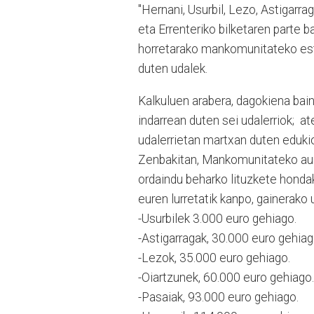
"Hernani, Usurbil, Lezo, Astigarra
eta Errenteriko bilketaren parte 
horretarako mankomunitateko estat
duten udalek.
Kalkuluen arabera, dagokiena bai
indarrean duten sei udalerriok; a
udalerrietan martxan duten edukio
Zenbakitan, Mankomunitateko aur
ordaindu beharko lituzkete hondak
euren lurretatik kanpo, gainerako 
-Usurbilek 3.000 euro gehiago.
-Astigarragak, 30.000 euro gehiag
-Lezok, 35.000 euro gehiago.
-Oiartzunek, 60.000 euro gehiago.
-Pasaiak, 93.000 euro gehiago.