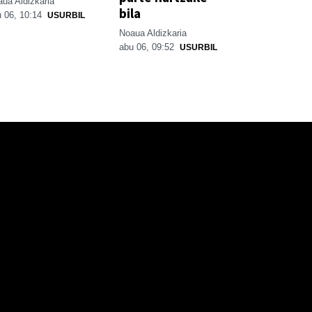
ua Aldizkaria
bila
 06, 10:14
USURBIL
Noaua Aldizkaria
abu 06, 09:52
USURBIL