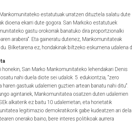
ankomunitateko estatutuak urratzen dituztela salatu dute
iak dioena ekarri dute gogora. San Markoko estatutuek
munitateko gastu orokorrak banatuko dira proportzionalki
ioaren arabera". Eta gaineratu dutenez, Mankomunitateak
u. Bilketarena ez, hondakinak biltzeko eskumena udalena d
ta
aki honekin, San Marko Mankomunitateko lehendakari Denis
satu nahi duela diote sei udalok. 5. edukiontzia, "zero
a haren gastuak udalerrien guztien artean banatu nahi ditu".
ngo agintariek, Mankomunitatea osatzen duten udalerrien
Ek alkaterik ez baitu 10 udalerrietan, eta horietatik
nitatea legitimazio demokratikorik gabe kudeatzen ari dela
earen onerako baino, bere interes politikoak aurrera