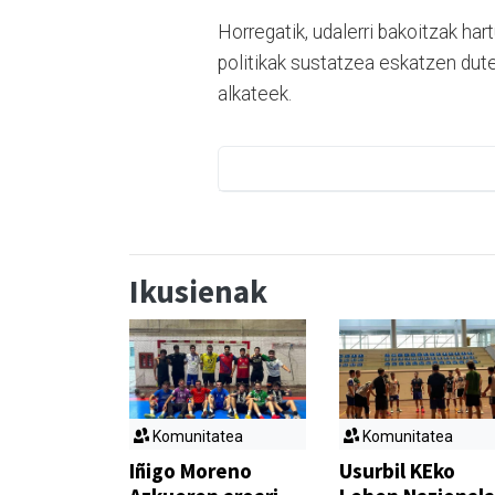
Horregatik, udalerri bakoitzak ha
politikak sustatzea eskatzen dute
alkateek.
Ikusienak
Komunitatea
Komunitatea
Iñigo Moreno
Usurbil KEko