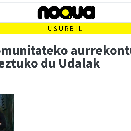
USURBIL
munitateko aurrekontu
eztuko du Udalak