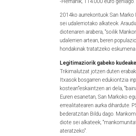
-Hernanik, 114.000 euro gehiago.
2014ko aurrekontuok San Marko M
sei udalerriotako alkateok. Araud
diotenaren arabera, "soilik Manko
udalerrien artean, beren populaz
hondakinak tratatzeko eskumena d
Legitimaziorik gabeko kudeake
Trikimalutzat jotzen duten erab
Itxasok bosgarren edukiontzia inpo
kostean"eskaintzen ari dela, "bain
Euren esanetan, San Markoko egu
errealitatearen aurka dihardute. PS
bederatzitan Bildu dago. Mankomu
diote sei alkateek, "mankomunitat
ateratzeko".