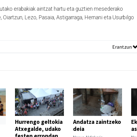
rtutako erabakiak aintzat hartu eta guztien mesederako
, Oiartzun, Lezo, Pasaia, Astigarraga, Hernani eta Usurbilgo
Erantzun
Hurrengo geltokia
Andatza zaintzeko
Ek
Atxegalde, udako
deia
as
festen errondan