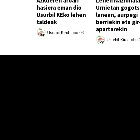
Azkueren aroari
Lehen Nazionala
hasiera eman dio
Urnietan gogot
Usurbil KEko lehen
lanean, aurpegi
taldeak
berriekin eta gir
apartarekin
Usurbil Kirol
abu 03
Usurbil Kirol
abu 