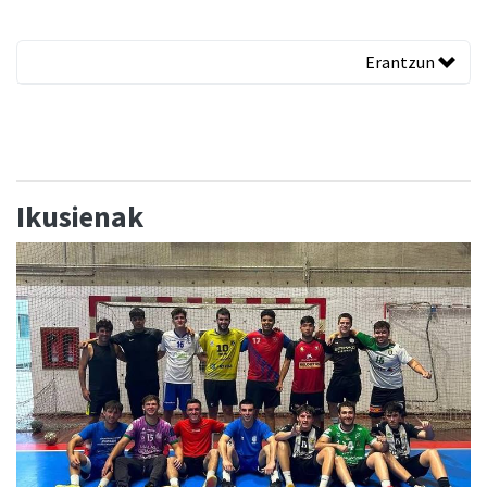
Erantzun
Ikusienak