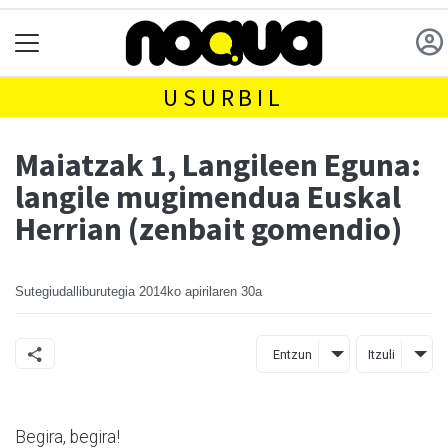
USURBIL
Maiatzak 1, Langileen Eguna:
langile mugimendua Euskal
Herrian (zenbait gomendio)
Sutegiudalliburutegia
2014ko apirilaren 30a
Entzun
Itzuli
Begira, begira!