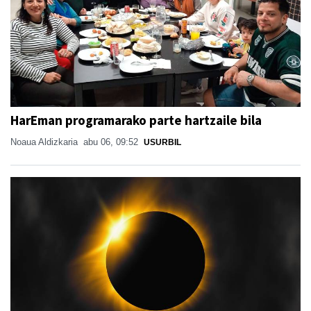
HarEman programarako parte hartzaile bila
Noaua Aldizkaria
abu 06, 09:52
USURBIL