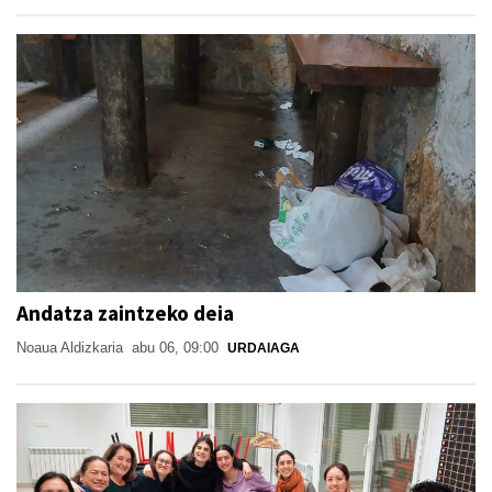
Andatza zaintzeko deia
Noaua Aldizkaria
abu 06, 09:00
URDAIAGA