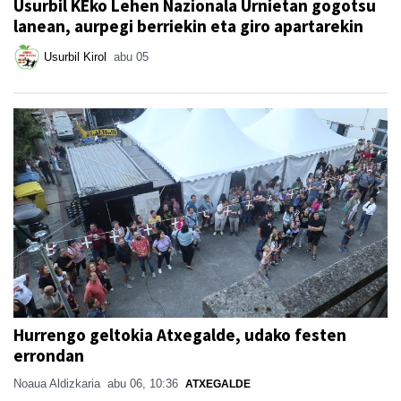
Usurbil KEko Lehen Nazionala Urnietan gogotsu
lanean, aurpegi berriekin eta giro apartarekin
Usurbil Kirol
abu 05
Hurrengo geltokia Atxegalde, udako festen
errondan
Noaua Aldizkaria
abu 06, 10:36
ATXEGALDE