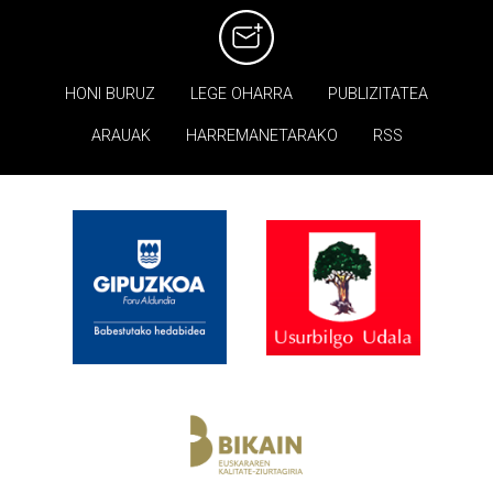
HONI BURUZ
LEGE OHARRA
PUBLIZITATEA
ARAUAK
HARREMANETARAKO
RSS