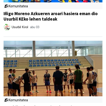
Komunitatea
Iñigo Moreno Azkueren aroari hasiera eman dio
Usurbil KEko lehen taldeak
Usurbil Kirol
abu 03
Komunitatea