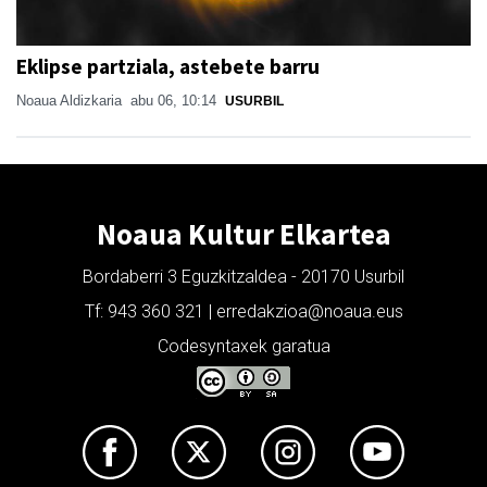
Eklipse partziala, astebete barru
Noaua Aldizkaria
abu 06, 10:14
USURBIL
Noaua Kultur Elkartea
Bordaberri 3 Eguzkitzaldea - 20170 Usurbil
Tf: 943 360 321 | erredakzioa@noaua.eus
Codesyntaxek garatua