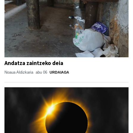
Andatza zaintzeko deia
Noaua Aldizkaria
abu 06
URDAIAGA