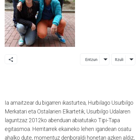
Entzun
Itzuli
Ia amaitzear du bigarren ikasturtea, Hurbilago Usurbilgo
Merkatari eta Ostalarien Elkartetik, Usurbilgo Udalaren
laguntzaz 2012ko abenduan abiatutako Tipi-Tapa
egitasmoa. Herritarrek ekaineko lehen igandean osatu
ahalko dute, momentuz denboraldi honetan azken aldiz,