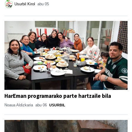
Usurbil Kirol
abu 05
HarEman programarako parte hartzaile bila
Noaua Aldizkaria
abu 06
USURBIL