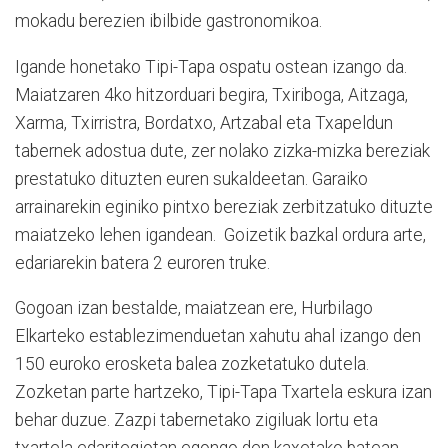
mokadu berezien ibilbide gastronomikoa.
Igande honetako Tipi-Tapa ospatu ostean izango da.
Maiatzaren 4ko hitzorduari begira, Txiriboga, Aitzaga,
Xarma, Txirristra, Bordatxo, Artzabal eta Txapeldun
tabernek adostua dute, zer nolako zizka-mizka bereziak
prestatuko dituzten euren sukaldeetan. Garaiko
arrainarekin eginiko pintxo bereziak zerbitzatuko dituzte
maiatzeko lehen igandean. Goizetik bazkal ordura arte,
edariarekin batera 2 euroren truke.
Gogoan izan bestalde, maiatzean ere, Hurbilago
Elkarteko establezimenduetan xahutu ahal izango den
150 euroko erosketa balea zozketatuko dutela.
Zozketan parte hartzeko, Tipi-Tapa Txartela eskura izan
behar duzue. Zazpi tabernetako zigiluak lortu eta