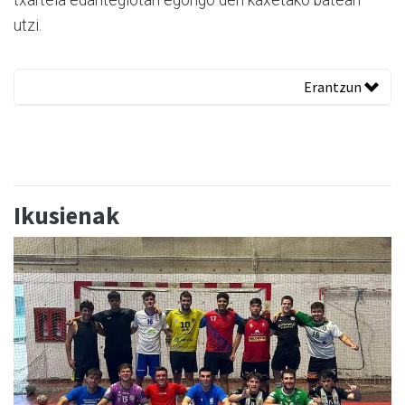
txartela edaritegiotan egongo den kaxetako batean
utzi.
Erantzun
Ikusienak