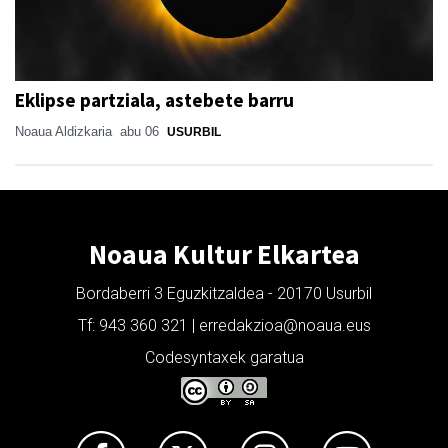
Eklipse partziala, astebete barru
Noaua Aldizkaria
abu 06
USURBIL
Noaua Kultur Elkartea
Bordaberri 3 Eguzkitzaldea - 20170 Usurbil
Tf: 943 360 321 | erredakzioa@noaua.eus
Codesyntaxek garatua