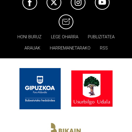
HONI BURUZ
LEGE OHARRA
PUBLIZITATEA
ARAUAK
HARREMANETARAKO
RSS