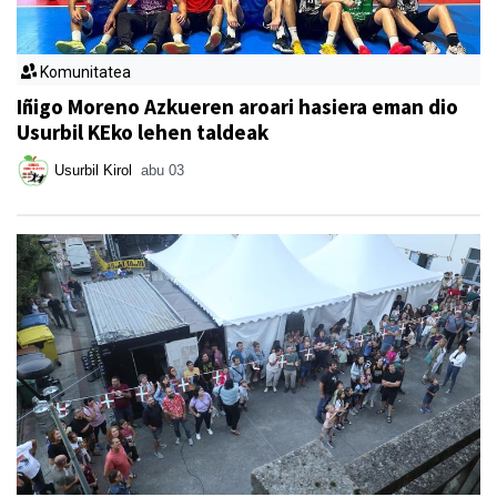
Komunitatea
Iñigo Moreno Azkueren aroari hasiera eman dio
Usurbil KEko lehen taldeak
Usurbil Kirol
abu 03