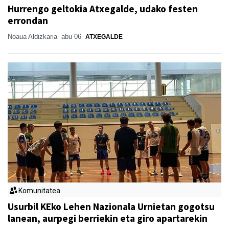
Hurrengo geltokia Atxegalde, udako festen
errondan
Noaua Aldizkaria
abu 06
ATXEGALDE
Komunitatea
Usurbil KEko Lehen Nazionala Urnietan gogotsu
lanean, aurpegi berriekin eta giro apartarekin