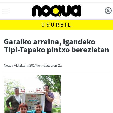
USURBIL
Garaiko arraina, igandeko
Tipi-Tapako pintxo berezietan
Noaua Aldizkaria
2014ko maiatzaren 2a