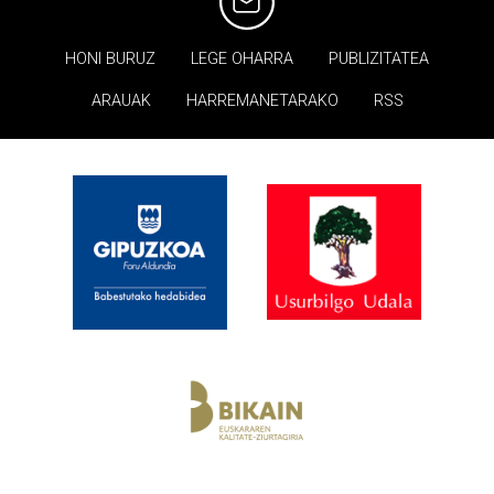
HONI BURUZ
LEGE OHARRA
PUBLIZITATEA
ARAUAK
HARREMANETARAKO
RSS