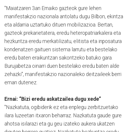
"Maiatzaren 3an Ernaiko gazteok gure lehen
manifestakzio nazionala antolatu dugu Bilbon, ekintza
eta aldarria uztartuko dituen mobilizazioa. Bertan,
gazteok prekarietatera, eredu heteropatriarkalera eta
hezkuntza eredu merkatilizatu, elitista eta inposatura
kondenatzen gaituen sistema larrutu eta bestelako
eredu baten eraikuntzan sakontzeko batuko gara.
Burujabetza oinarri duen bestelako eredu baten alde
zehazki", manifestakzio nazionaleko deitzaileek berri
eman dutenez.
Ernai: “Bizi eredu askatzailea dugu xede”
"Nazkatuta, ogibiderik ez eta enplegu zerbitzuetako
ilara luzeetan itxaron beharraz. Nazkatuta gaude gure
ahotsa isilarazi eta gu geu izateko aukera ukatzen
diguten borrero guztiez. Nazkatuta hezkuntza eredu