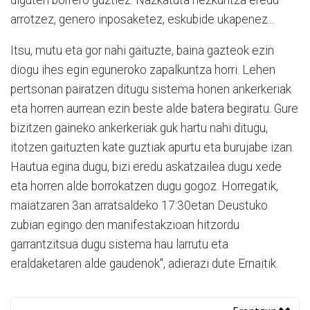
arrotzez, genero inposaketez, eskubide ukapenez...
Itsu, mutu eta gor nahi gaituzte, baina gazteok ezin
diogu ihes egin eguneroko zapalkuntza horri. Lehen
pertsonan pairatzen ditugu sistema honen ankerkeriak
eta horren aurrean ezin beste alde batera begiratu. Gure
bizitzen gaineko ankerkeriak guk hartu nahi ditugu,
itotzen gaituzten kate guztiak apurtu eta burujabe izan.
Hautua egina dugu, bizi eredu askatzailea dugu xede
eta horren alde borrokatzen dugu gogoz. Horregatik,
maiatzaren 3an arratsaldeko 17:30etan Deustuko
zubian egingo den manifestakzioan hitzordu
garrantzitsua dugu sistema hau larrutu eta
eraldaketaren alde gaudenok", adierazi dute Ernaitik.