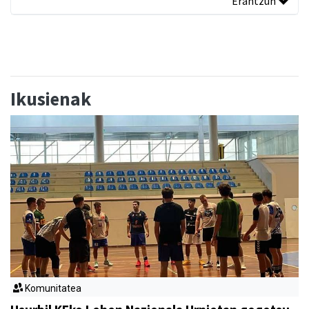
Erantzun
Ikusienak
Komunitatea