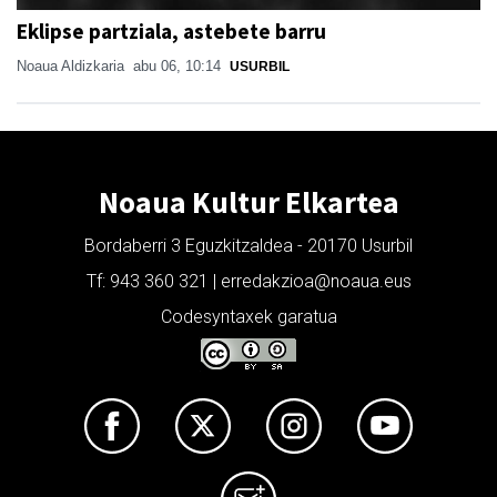
Eklipse partziala, astebete barru
Noaua Aldizkaria
abu 06, 10:14
USURBIL
Noaua Kultur Elkartea
Bordaberri 3 Eguzkitzaldea - 20170 Usurbil
Tf: 943 360 321 | erredakzioa@noaua.eus
Codesyntaxek garatua