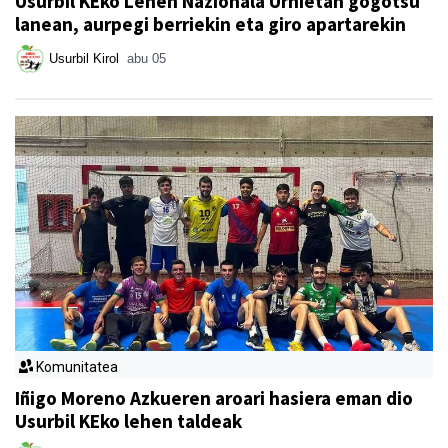
Usurbil KEko Lehen Nazionala Urnietan gogotsu
lanean, aurpegi berriekin eta giro apartarekin
Usurbil Kirol
abu 05
Komunitatea
Iñigo Moreno Azkueren aroari hasiera eman dio
Usurbil KEko lehen taldeak