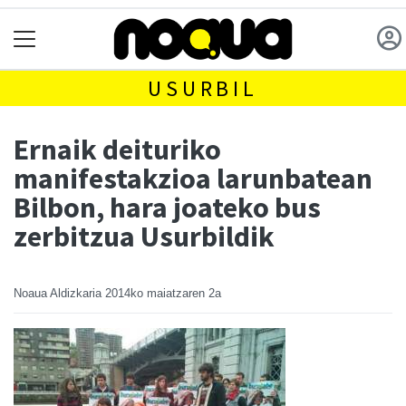
USURBIL
Ernaik deituriko
manifestakzioa larunbatean
Bilbon, hara joateko bus
zerbitzua Usurbildik
Noaua Aldizkaria
2014ko maiatzaren 2a