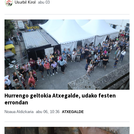
Usurbil Kirol
abu 03
Hurrengo geltokia Atxegalde, udako festen
errondan
Noaua Aldizkaria
abu 06, 10:36
ATXEGALDE