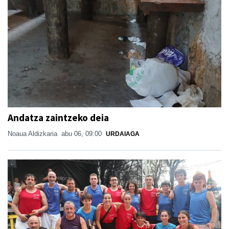
Andatza zaintzeko deia
Noaua Aldizkaria
abu 06, 09:00
URDAIAGA