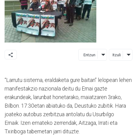
Entzun
Itzuli
“Larrutu sistema, eraldaketa gure baitan” lelopean lehen
manifestakzio nazionala deitu du Ernai gazte
erakundeak, larunbat honetarako, maiatzaren 3rako,
Bilbon. 17:30etan abiatuko da, Deustuko zubitik. Hara
joateko autobus zerbitzua antolatu du Usurbilgo
Ernaik. Izen emateko zerrendak, Aitzaga, Irrati eta
Txiriboga tabernetan jarri dituzte.