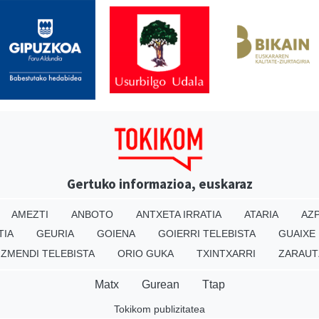
Gertuko informazioa, euskaraz
AMEZTI
ANBOTO
ANTXETA IRRATIA
ATARIA
AZP
TIA
GEURIA
GOIENA
GOIERRI TELEBISTA
GUAIXE
IZMENDI TELEBISTA
ORIO GUKA
TXINTXARRI
ZARAUT
Matx
Gurean
Ttap
Tokikom publizitatea