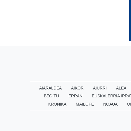
AIARALDEA
AIKOR
AIURRI
ALEA
BEGITU
ERRAN
EUSKALERRIA IRRA
KRONIKA
MAILOPE
NOAUA
O