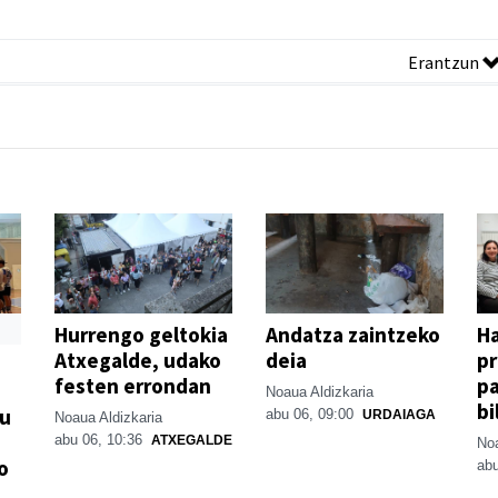
Erantzun
Hurrengo geltokia
Andatza zaintzeko
H
Atxegalde, udako
deia
p
festen errondan
pa
Noaua Aldizkaria
bi
su
abu 06, 09:00
URDAIAGA
Noaua Aldizkaria
abu 06, 10:36
ATXEGALDE
Noa
o
abu