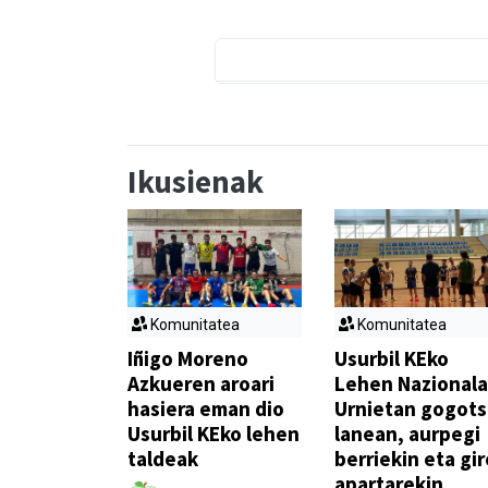
Ikusienak
Komunitatea
Komunitatea
Iñigo Moreno
Usurbil KEko
Azkueren aroari
Lehen Nazionala
hasiera eman dio
Urnietan gogot
Usurbil KEko lehen
lanean, aurpegi
taldeak
berriekin eta gir
apartarekin