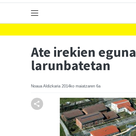
Ate irekien eguna
larunbatetan
Noaua Aldizkaria
2014ko maiatzaren 6a