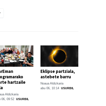
arEman
Eklipse partziala,
rogramarako
astebete barru
rte hartzaile
Noaua Aldizkaria
la
abu 06, 10:14
USURBIL
ua Aldizkaria
 06, 09:52
USURBIL