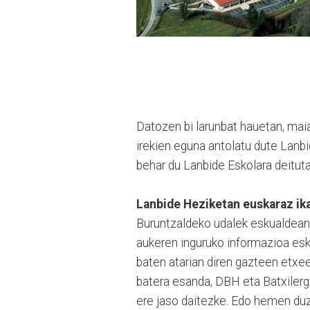
Datozen bi larunbat hauetan, mai
irekien eguna antolatu dute Lanb
behar du Lanbide Eskolara deitut
Lanbide Heziketan euskaraz ik
Buruntzaldeko udalek eskualdean
aukeren inguruko informazioa esku
baten atarian diren gazteen etxe
batera esanda, DBH eta Batxilerg
ere jaso daitezke. Edo hemen duz