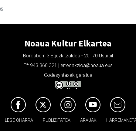
05
Noaua Kultur Elkartea
Bordaberri 3 Eguzkitzaldea - 20170 Usurbil
Tf: 943 360 321 | erredakzioa@noaua.eus
Codesyntaxek garatua
LEGE OHARRA
PUBLIZITATEA
ARAUAK
HARREMANET