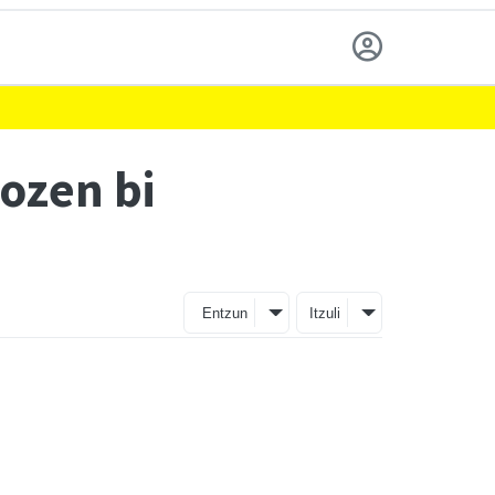
ozen bi
Entzun
Itzuli