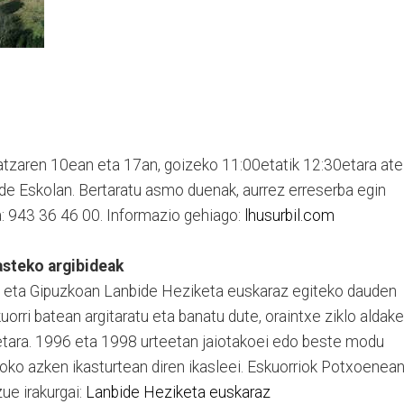
atzaren 10ean eta 17an, goizeko 11:00etatik 12:30etara ate
ide Eskolan. Bertaratu asmo duenak, aurrez erreserba egin
a: 943 36 46 00. Informazio gehiago:
lhusurbil.com
asteko argibideak
 eta Gipuzkoan Lanbide Heziketa euskaraz egiteko dauden
orri batean argitaratu eta banatu dute, oraintxe ziklo aldak
etara. 1996 eta 1998 urteetan jaiotakoei edo beste modu
oko azken ikasturtean diren ikasleei. Eskuorriok Potxoenea
ue irakurgai:
Lanbide Heziketa euskaraz