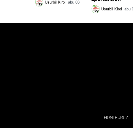
Usurbil Kirol
abu 03
Usurbil Kirol
abu 
HONI BURUZ