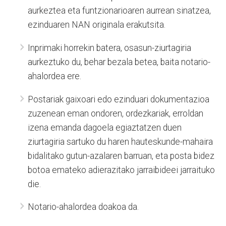
aurkeztea eta funtzionarioaren aurrean sinatzea,
ezinduaren NAN originala erakutsita.
Inprimaki horrekin batera, osasun-ziurtagiria
aurkeztuko du, behar bezala betea, baita notario-
ahalordea ere.
Postariak gaixoari edo ezinduari dokumentazioa
zuzenean eman ondoren, ordezkariak, erroldan
izena emanda dagoela egiaztatzen duen
ziurtagiria sartuko du haren hauteskunde-mahaira
bidalitako gutun-azalaren barruan, eta posta bidez
botoa emateko adierazitako jarraibideei jarraituko
die.
Notario-ahalordea doakoa da.