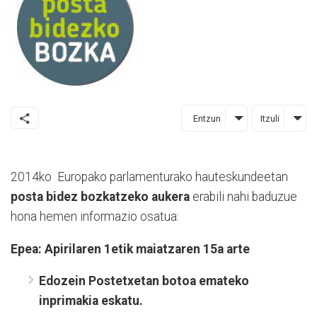
Entzun
Itzuli
2014ko Europako parlamenturako hauteskundeetan
posta bidez bozkatzeko aukera
erabili nahi baduzue
hona hemen informazio osatua:
Epea: Apirilaren 1etik maiatzaren 15a arte
Edozein Postetxetan botoa emateko
inprimakia eskatu.