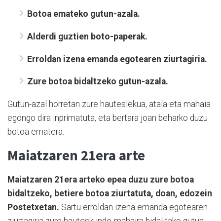
Botoa emateko gutun-azala.
Alderdi guztien boto-paperak.
Erroldan izena emanda egotearen ziurtagiria.
Zure botoa bidaltzeko gutun-azala.
Gutun-azal horretan zure hauteslekua, atala eta mahaia
egongo dira inprimatuta, eta bertara joan beharko duzu
botoa ematera.
Maiatzaren 21era arte
Maiatzaren 21era arteko epea duzu zure botoa
bidaltzeko, betiere botoa ziurtatuta, doan, edozein
Postetxetan.
Sartu erroldan izena emanda egotearen
ziurtagiria zure hauteskunde-mahaira bidalitako gutun-