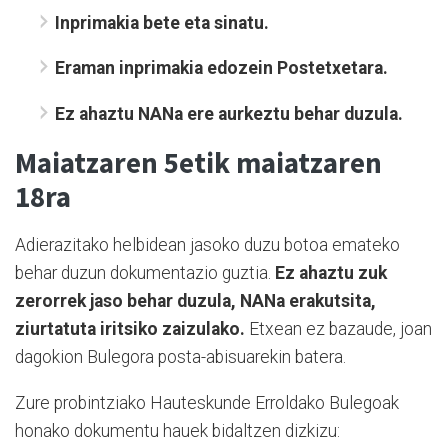
Inprimakia bete eta sinatu.
Eraman inprimakia edozein Postetxetara.
Ez ahaztu NANa ere aurkeztu behar duzula.
Maiatzaren 5etik maiatzaren
18ra
Adierazitako helbidean jasoko duzu botoa emateko
behar duzun dokumentazio guztia.
Ez ahaztu zuk
zerorrek jaso behar duzula, NANa erakutsita,
ziurtatuta iritsiko zaizulako.
Etxean ez bazaude, joan
dagokion Bulegora posta-abisuarekin batera.
Zure probintziako Hauteskunde Erroldako Bulegoak
honako dokumentu hauek bidaltzen dizkizu: