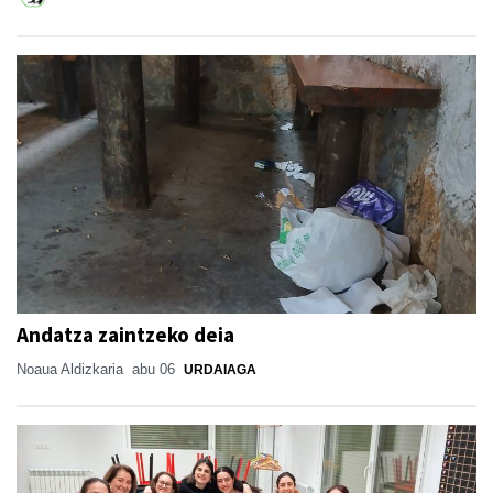
Andatza zaintzeko deia
Noaua Aldizkaria
abu 06
URDAIAGA