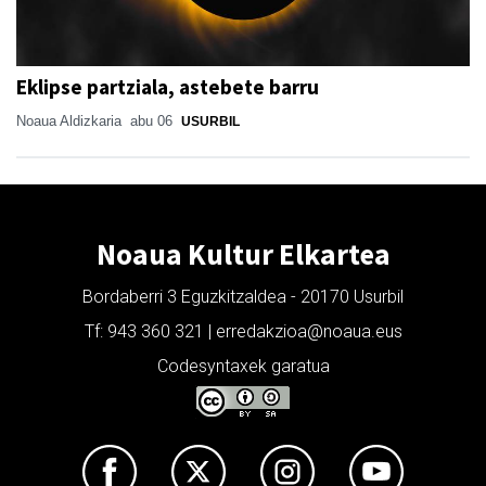
Eklipse partziala, astebete barru
Noaua Aldizkaria
abu 06
USURBIL
Noaua Kultur Elkartea
Bordaberri 3 Eguzkitzaldea - 20170 Usurbil
Tf: 943 360 321 | erredakzioa@noaua.eus
Codesyntaxek garatua