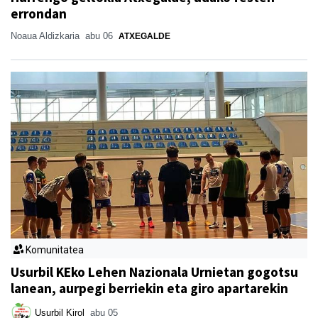
errondan
Noaua Aldizkaria
abu 06
ATXEGALDE
Komunitatea
Usurbil KEko Lehen Nazionala Urnietan gogotsu
lanean, aurpegi berriekin eta giro apartarekin
Usurbil Kirol
abu 05