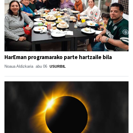
HarEman programarako parte hartzaile bila
Noaua Aldizkaria
abu 06
USURBIL