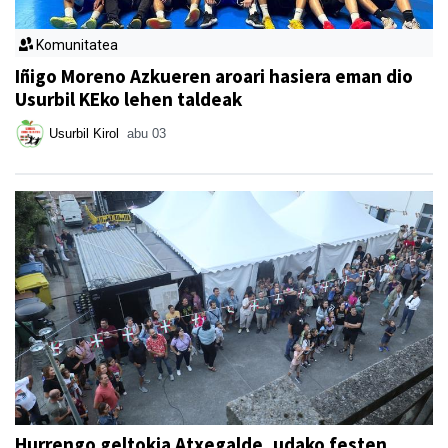
Komunitatea
Iñigo Moreno Azkueren aroari hasiera eman dio
Usurbil KEko lehen taldeak
Usurbil Kirol
abu 03
Hurrengo geltokia Atxegalde, udako festen