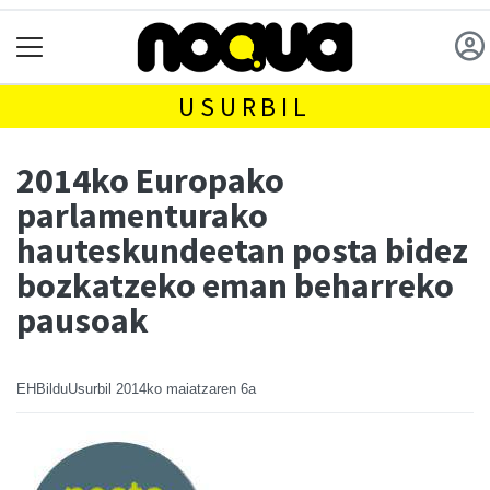
USURBIL
2014ko Europako
parlamenturako
hauteskundeetan posta bidez
bozkatzeko eman beharreko
pausoak
EHBilduUsurbil
2014ko maiatzaren 6a