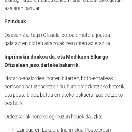
azalaren barruan.
Ezinduak
Osasun Ziurtagiri Ofiziala, botoa ematera joatea
galarazten dioten arrazoiak zein diren adierazita.
Inprimakia doakoa da, eta Medikuen Elkargo
Ofizialean jaso daiteke bakarrik.
Notario-ahalordea; horren bitartez, boto-emaileak
pertsona bat izendatzen du, hura ordezkatzeko batetik,
eta posta bidez botoa emateko eskaera izapidetzeko
bestetik.
Ordezkariak honako eginkizun hauek dauzka:
Ezinduaren Eskaera Inprimakia Postetxean