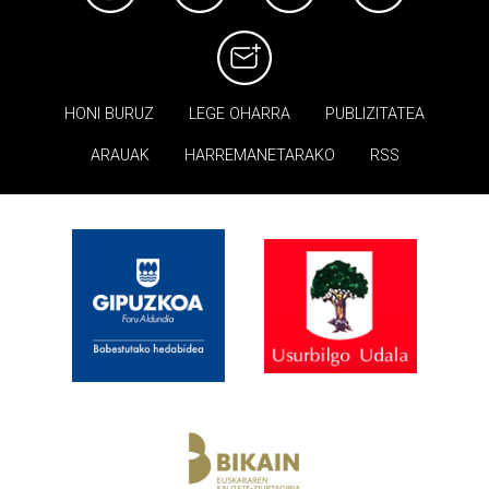
HONI BURUZ
LEGE OHARRA
PUBLIZITATEA
ARAUAK
HARREMANETARAKO
RSS