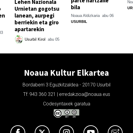
parte hartzaile
Lehen Nazionala
Noa
bila
o
Urnietan gogotsu
UR
en
lanean, aurpegi
Noaua Aldizkaria
abu 06
berriekin eta giro
USURBIL
apartarekin
03
Usurbil Kirol
abu 05
Noaua Kultur Elkartea
Bordaberri 3 Eguzkitzaldea - 20170 Usurbil
Tf: 943 360 321 | erredakzioa@noaua.eus
Codesyntaxek garatua