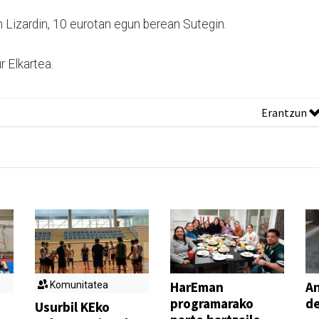
n Lizardin, 10 eurotan egun berean Sutegin.
 Elkartea.
Erantzun
HarEman
An
Komunitatea
programarako
de
Usurbil KEko