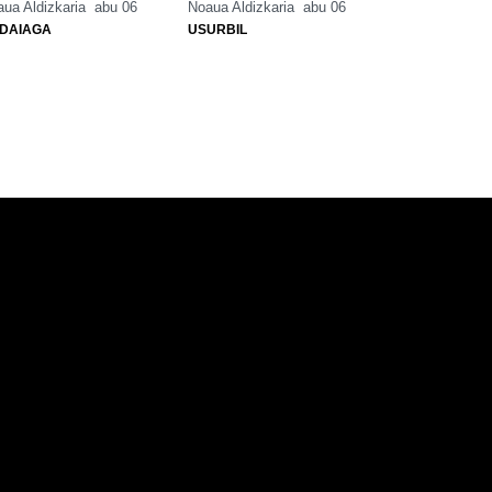
ua Aldizkaria
abu 06
Noaua Aldizkaria
abu 06
DAIAGA
USURBIL