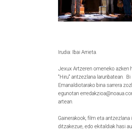
Irudia: Ibai Arrieta.
Jexux Artzeren omeneko azken hit
"Hiru" antzezlana larunbatean. Bi 
Emanaldiotarako bina sarrera zozk
egunotan erredakzioa@noaua.com
artean.
Gainerakook, film eta antzezlana 
ditzakezue, edo ekitaldiak hasi au