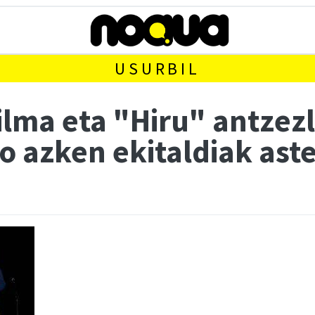
USURBIL
filma eta "Hiru" antzez
 azken ekitaldiak ast