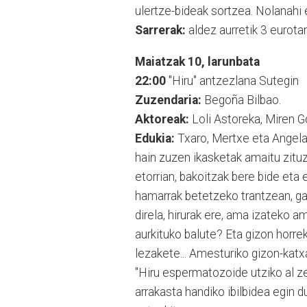
ulertze-bideak sortzea. Nolanahi e
Sarrerak:
aldez aurretik 3 eurotan
Maiatzak 10, larunbata
22:00
"Hiru" antzezlana Sutegin
Zuzendaria:
Begoña Bilbao.
Aktoreak:
Loli Astoreka, Miren Go
Edukia:
Txaro, Mertxe eta Angelak
hain zuzen ikasketak amaitu zituz
etorrian, bakoitzak bere bide eta 
hamarrak betetzeko trantzean, gauz
direla, hirurak ere, ama izateko 
aurkituko balute? Eta gizon horre
lezakete... Amesturiko gizon-katxa
"Hiru espermatozoide utziko al ze
arrakasta handiko ibilbidea egin 