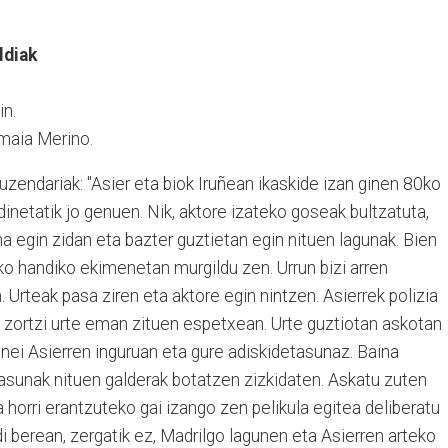
ldiak
in.
maia Merino.
uzendariak: "Asier eta biok Iruñean ikaskide izan ginen 80ko
netatik jo genuen. Nik, aktore izateko goseak bultzatuta,
ona egin zidan eta bazter guztietan egin nituen lagunak. Bien
iko handiko ekimenetan murgildu zen. Urrun bizi arren
rteak pasa ziren eta aktore egin nintzen. Asierrek polizia
 zortzi urte eman zituen espetxean. Urte guztiotan askotan
gunei Asierren inguruan eta gure adiskidetasunaz. Baina
tasunak nituen galderak botatzen zizkidaten. Askatu zuten
horri erantzuteko gai izango zen pelikula egitea deliberatu
di berean, zergatik ez, Madrilgo lagunen eta Asierren arteko