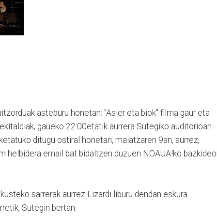
zorduak asteburu honetan: "Asier eta biok" filma gaur eta
ekitaldiak, gaueko 22:00etatik aurrera Sutegiko auditorioan.
etatuko ditugu ostiral honetan, maiatzaren 9an, aurrez,
 helbidera email bat bidaltzen duzuen NOAUA!ko bazkideo
ikusteko sarrerak aurrez Lizardi liburu dendan eskura
rretik, Sutegin bertan.