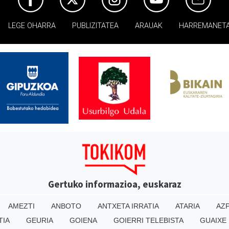
LEGE OHARRA
PUBLIZITATEA
ARAUAK
HARREMANET
Gertuko informazioa, euskaraz
AMEZTI
ANBOTO
ANTXETA IRRATIA
ATARIA
AZP
TIA
GEURIA
GOIENA
GOIERRI TELEBISTA
GUAIXE