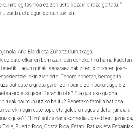
re, nire egitasmoa ez zen uste bezain erraza gertatu...".
 Lizardin, eta egun berean takilan.
jenola, Ana Elordi eta Zuhaitz Gurrutxaga.
 ez dute elkarren berri izan joan deneko hiru hamarkadetan,
tenetik. Lagun minak, separaezinak ziren, bizitzaren joan-
esperientziei ekin zien arte. Tenore honetan, berrogeita
a bat dute argi eta garbi: zein baino zein bakartiago bizi
ametsa erdietsi gabe. Berandu ote? Eta gustuko gizona
k hirurak haurdun utziko balitu? Benetako familia bat osa
rroarekin egin dute topo eta galdera nagusia dator jarraian:
nizkiguke?". "Hiru" antzezlana komedia zoro-dibertigarria da;
du Txile, Puerto Rico, Costa Rica, Estatu Batuak eta Espainia