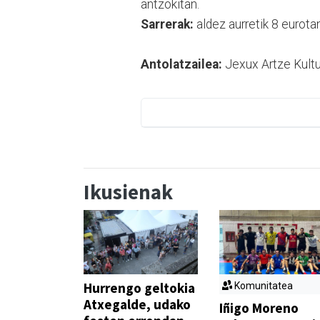
antzokitan.
Sarrerak:
aldez aurretik 8 eurota
Antolatzailea:
Jexux Artze Kultur
Ikusienak
Hurrengo geltokia
Komunitatea
Atxegalde, udako
Iñigo Moreno