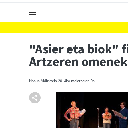
"Asier eta biok" 
Artzeren omeneko
Noaua Aldizkaria
2014ko maiatzaren 9a