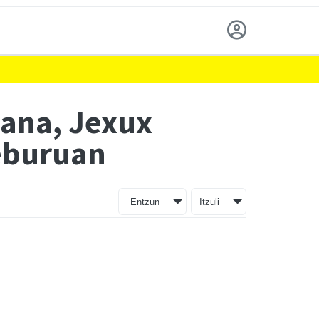
lana, Jexux
eburuan
Entzun
Itzuli