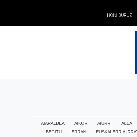
HONI BURUZ
AIARALDEA
AIKOR
AIURRI
ALEA
BEGITU
ERRAN
EUSKALERRIA IRRA