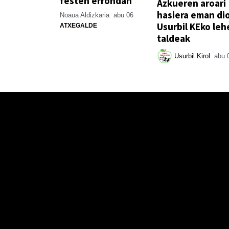
festen errondan
Azkueren aroari
hasiera eman di
Noaua Aldizkaria
abu 06
Usurbil KEko leh
ATXEGALDE
taldeak
Usurbil Kirol
abu 