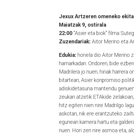
Jexux Artzeren omeneko ekita
Maiatzak 9, ostirala
22:00
"Asier eta biok" filma Suteg
Zuzendariak:
Aitor Merino eta A
Edukia:
honela dio Aitor Merino z
hamarkadan. Ondoren, bide ezberdi
Madrilera jo nuen; hiriak harrera 
bitartean, Asier konpromiso polit
adiskidetasuna mantendu genuen. U
zeukan atzetik ETAkide zelakoan,
hitz egiten nien nire Madrilgo la
askotan, nik ere erantzuteko zail
egunean kamera hartu eta galdera 
nuen. Hori zen nire asmoa eta, al