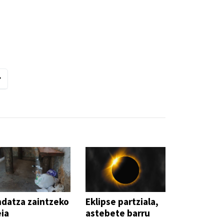
datza zaintzeko
Eklipse partziala,
ia
astebete barru