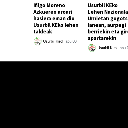
Iñigo Moreno
Usurbil KEko
Azkueren aroari
Lehen Nazionala
hasiera eman dio
Urnietan gogot
Usurbil KEko lehen
lanean, aurpegi
taldeak
berriekin eta gir
apartarekin
Usurbil Kirol
abu 03
Usurbil Kirol
abu 