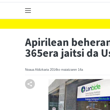
Apirilean beheran
365era jaitsi da 
Noaua Aldizkaria
2014ko maiatzaren 14a