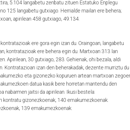
ztira, 5.104 langabetu zenbatu zituen Estatuko Enplegu
ino 125 langabetu gutxiago. Herrialde mailan ere behera;
oan, apirilean 458 gutxiago, 49.134.
kontratazioak ere gora egin izan du. Oraingoan, langabetu
n, kontratazioak ere behera egin du. Martxoan 313 lan
en. Apirilean, 30 gutxiago, 283. Gehienak, ohi bezala, aldi
n. Kontratazioan izan den beherakadak, dezente murriztu du
 emakumezko eta gizonezko kopuruen artean martxoan zegoe
 Emakumezkoen datua kasik bere horretan mantendu den
 nabarmen jaitsi da apirilean. Ikusi bestela:
 lan kontratu gizonezkoenak, 140 emakumezkoenak.
zonezkoenak, 139 emakumezkoenak.