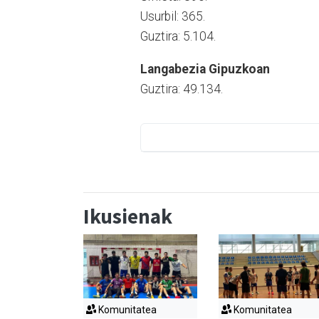
Usurbil: 365.
Guztira: 5.104.
Langabezia Gipuzkoan
Guztira: 49.134.
Ikusienak
Komunitatea
Komunitatea