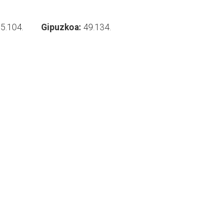
:
5.104.
Gipuzkoa:
49.134.