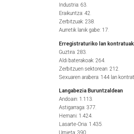
Industria: 63.
Eraikuntza: 42.
Zerbitzuak: 238.
Aurretik lanik gabe: 17.
Erregistraturiko lan kontratuak
Guztira: 283.
Aldi baterakoak: 264.
Zerbitzuen sektorean: 212.
Sexuaren arabera: 144 lan kont
Langabezia Buruntzaldean
Andoain: 1.113.
Astigarraga: 377.
Hernani: 1.424.
Lasarte-Oria: 1.435.
Urnieta: 390.