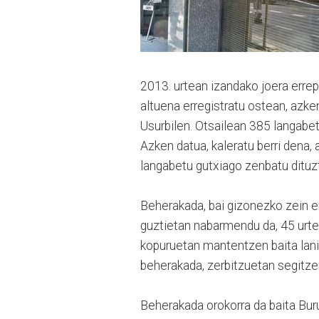
2013. urtean izandako joera errepi
altuena erregistratu ostean, azke
Usurbilen. Otsailean 385 langabe
Azken datua, kaleratu berri dena, 
langabetu gutxiago zenbatu dituz
Beherakada, bai gizonezko zein e
guztietan nabarmendu da, 45 urte
kopuruetan mantentzen baita lani
beherakada, zerbitzuetan segitze
Beherakada orokorra da baita Buru