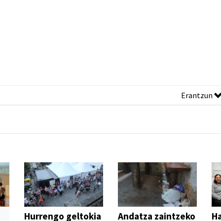
Erantzun
Hurrengo geltokia
Andatza zaintzeko
H