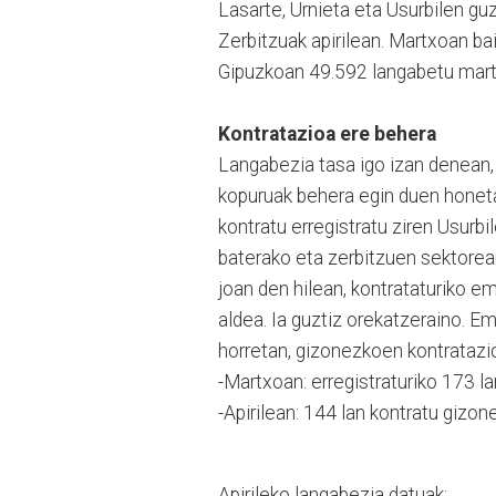
Lasarte, Urnieta eta Usurbilen gu
Zerbitzuak apirilean. Martxoan ba
Gipuzkoan 49.592 langabetu martx
Kontratazioa ere behera
Langabezia tasa igo izan denean, 
kopuruak behera egin duen honeta
kontratu erregistratu ziren Usurbil
baterako eta zerbitzuen sektorea
joan den hilean, kontrataturiko
aldea. Ia guztiz orekatzeraino.
horretan, gizonezkoen kontratazioa
-Martxoan: erregistraturiko 173
-Apirilean: 144 lan kontratu gi
Apirileko langabezia datuak: