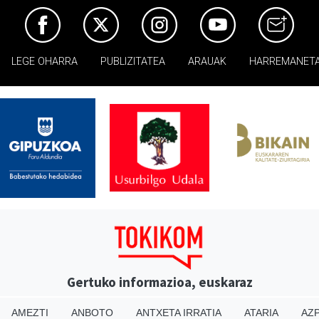
LEGE OHARRA
PUBLIZITATEA
ARAUAK
HARREMANET
Gertuko informazioa, euskaraz
AMEZTI
ANBOTO
ANTXETA IRRATIA
ATARIA
AZP