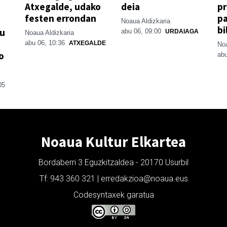
Atxegalde, udako
deia
p
festen errondan
pa
Noaua Aldizkaria
bi
su
abu 06, 09:00
URDAIAGA
Noaua Aldizkaria
abu 06, 10:36
ATXEGALDE
Noa
o
abu
05
Noaua Kultur Elkartea
Bordaberri 3 Eguzkitzaldea - 20170 Usurbil
Tf: 943 360 321 | erredakzioa@noaua.eus
Codesyntaxek garatua