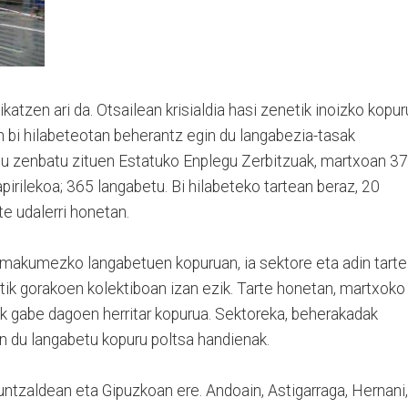
katzen ari da. Otsailean krisialdia hasi zenetik inoizko kopur
n bi hilabeteotan beherantz egin du langabezia-tasak
tu zenbatu zituen Estatuko Enplegu Zerbitzuak, martxoan 37
apirilekoa; 365 langabetu. Bi hilabeteko tartean beraz, 20
te udalerri honetan.
makumezko langabetuen kopuruan, ia sektore eta adin tarte
tik gorakoen kolektiboan izan ezik. Tarte honetan, martxoko
k gabe dagoen herritar kopurua. Sektoreka, beherakadak
n du langabetu kopuru poltsa handienak.
ntzaldean eta Gipuzkoan ere. Andoain, Astigarraga, Hernani,