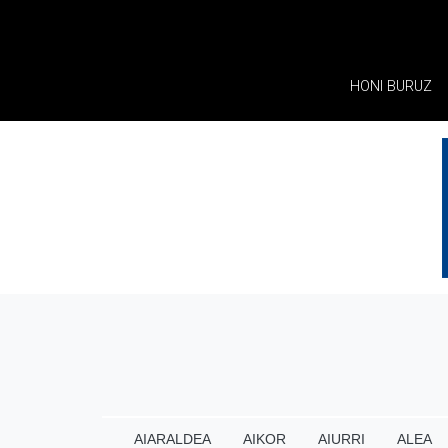
HONI BURUZ
AIARALDEA
AIKOR
AIURRI
ALEA