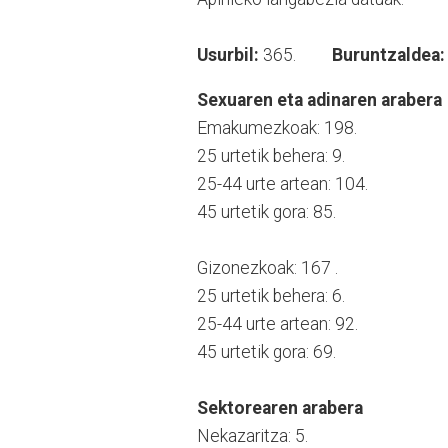
Usurbil:
365.
Buruntzaldea
Sexuaren eta adinaren arabera
Emakumezkoak: 198.
25 urtetik behera: 9.
25-44 urte artean: 104.
45 urtetik gora: 85.
Gizonezkoak: 167 .
25 urtetik behera: 6.
25-44 urte artean: 92.
45 urtetik gora: 69.
Sektorearen arabera
Nekazaritza: 5.