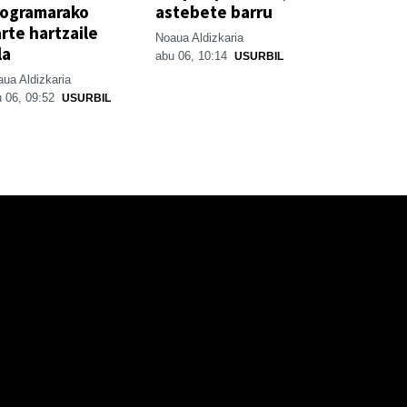
rogramarako
astebete barru
rte hartzaile
Noaua Aldizkaria
la
abu 06, 10:14
USURBIL
ua Aldizkaria
 06, 09:52
USURBIL