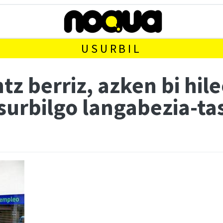
USURBIL
tz berriz, azken bi hil
Usurbilgo langabezia-ta