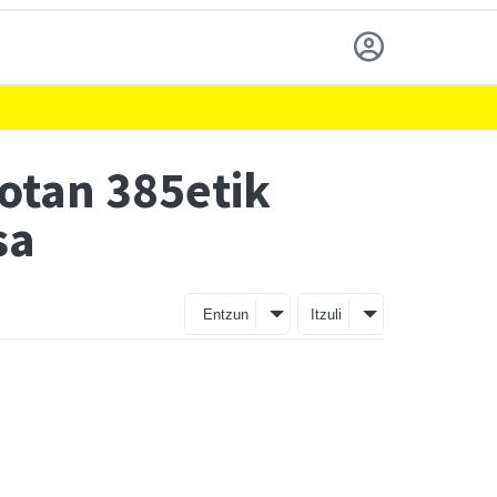
eotan 385etik
sa
Entzun
Itzuli