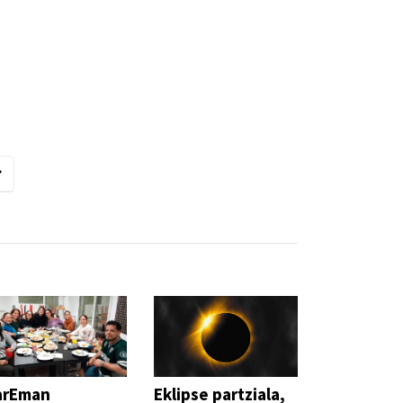
arEman
Eklipse partziala,