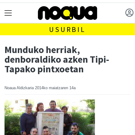
USURBIL
Munduko herriak,
denboraldiko azken Tipi-
Tapako pintxoetan
Noaua Aldizkaria
2014ko maiatzaren 14a