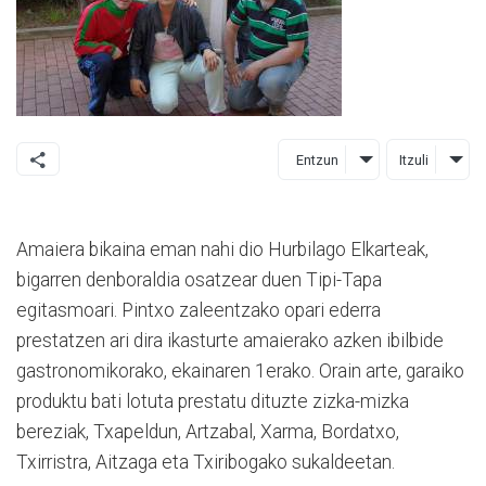
Entzun
Itzuli
Amaiera bikaina eman nahi dio Hurbilago Elkarteak,
bigarren denboraldia osatzear duen Tipi-Tapa
egitasmoari. Pintxo zaleentzako opari ederra
prestatzen ari dira ikasturte amaierako azken ibilbide
gastronomikorako, ekainaren 1erako. Orain arte, garaiko
produktu bati lotuta prestatu dituzte zizka-mizka
bereziak, Txapeldun, Artzabal, Xarma, Bordatxo,
Txirristra, Aitzaga eta Txiribogako sukaldeetan.