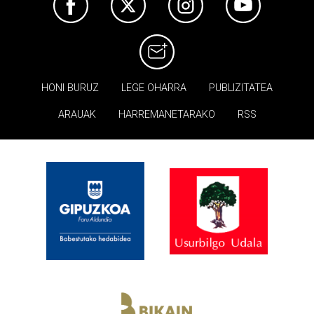
HONI BURUZ
LEGE OHARRA
PUBLIZITATEA
ARAUAK
HARREMANETARAKO
RSS