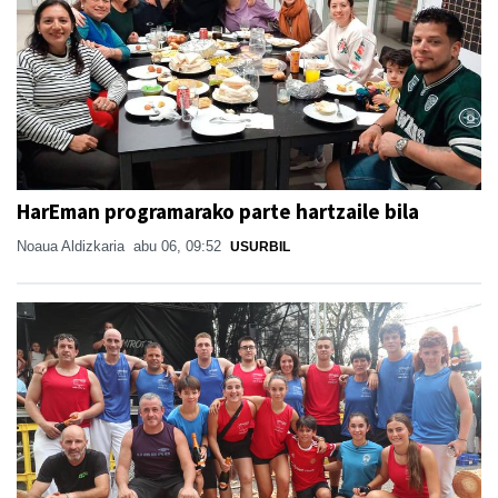
HarEman programarako parte hartzaile bila
Noaua Aldizkaria
abu 06, 09:52
USURBIL