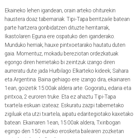
Ekaineko lehen igandean, orain arteko ohiturekin
haustera doaz tabernariak. Tipi-Tapa berritzaile batean
parte hartzera gonbidatzen dituzte herritarrak,
Ikastolaren Eguna ere ospatuko den iganderako.
Munduko herriak, hauxe pintxoetarako hautatu duten
gaia. Momentuz, mokadu bereziotan ordezkatuak
egongo diren herrietako bi zeintzuk izango diren
aurreratu dute jada Hurbilago Elkarteko kideek; Sahara
eta Argentina. Baina gehiago ere izango dira, ekainaren
1ean, goizetik 15:00ak aldera arte. Gogoratu, edaria eta
pintxoa, 2 euroren truke. Eta ez ahaztu Tipi-Tapa
txartela eskuan izateaz. Eskuratu zazpi tabernetako
zigiluak eta utzi txartela, aipatu edaritegiotako kaxetako
batean. Ekainaren 1ean, 15:00ak aldera, Txiribogan
egingo den 150 euroko erosketa balearen zozketan