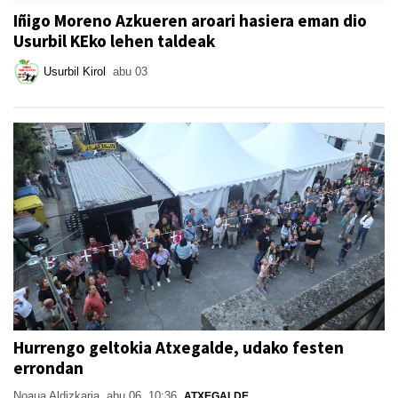
Iñigo Moreno Azkueren aroari hasiera eman dio
Usurbil KEko lehen taldeak
Usurbil Kirol
abu 03
Hurrengo geltokia Atxegalde, udako festen
errondan
Noaua Aldizkaria
abu 06, 10:36
ATXEGALDE