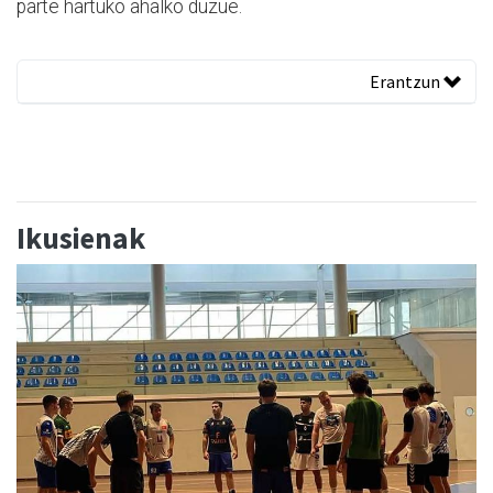
parte hartuko ahalko duzue.
Erantzun
Ikusienak