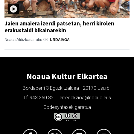
Jaien amaiera izerdi patsetan, herri kirolen
erakustaldi bikainarekin
Noaua Aldizkaria
abu 03
URDAIAGA
Noaua Kultur Elkartea
Bordaberri 3 Eguzkitzaldea - 20170 Usurbil
Tf: 943 360 321 | erredakzioa@noaua.eus
Codesyntaxek garatua