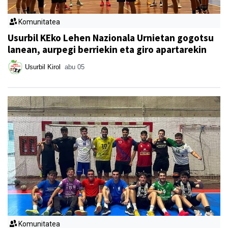
Komunitatea
Usurbil KEko Lehen Nazionala Urnietan gogotsu
lanean, aurpegi berriekin eta giro apartarekin
Usurbil Kirol
abu 05
Komunitatea