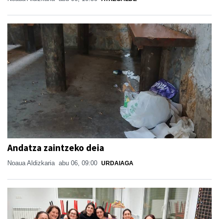
Andatza zaintzeko deia
Noaua Aldizkaria
abu 06, 09:00
URDAIAGA