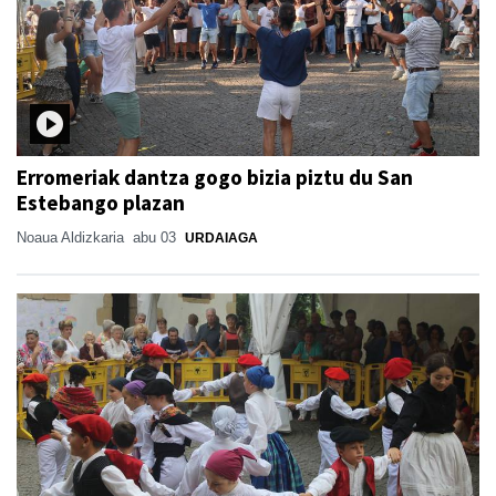
Erromeriak dantza gogo bizia piztu du San
Estebango plazan
Noaua Aldizkaria
abu 03
URDAIAGA