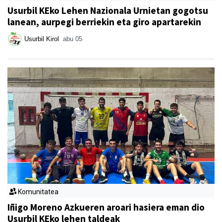
Usurbil KEko Lehen Nazionala Urnietan gogotsu
lanean, aurpegi berriekin eta giro apartarekin
Usurbil Kirol
abu 05
Komunitatea
Iñigo Moreno Azkueren aroari hasiera eman dio
Usurbil KEko lehen taldeak