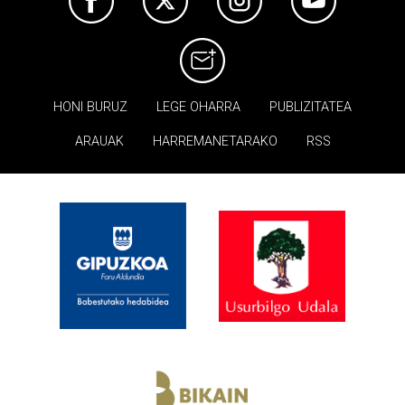
HONI BURUZ
LEGE OHARRA
PUBLIZITATEA
ARAUAK
HARREMANETARAKO
RSS