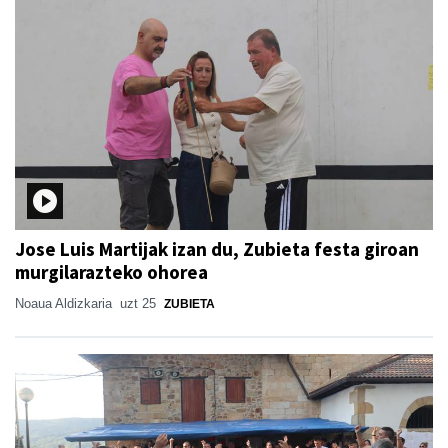
Jose Luis Martijak izan du, Zubieta festa giroan
murgilarazteko ohorea
Noaua Aldizkaria
uzt 25
ZUBIETA