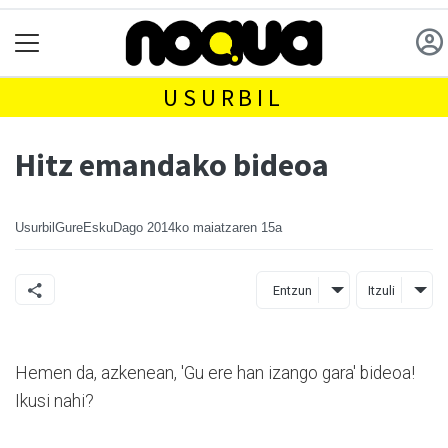
USURBIL
Hitz emandako bideoa
UsurbilGureEskuDago
2014ko maiatzaren 15a
Entzun
Itzuli
Hemen da, azkenean, 'Gu ere han izango gara' bideoa!
Ikusi nahi?