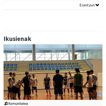
Erantzun
Ikusienak
Komunitatea