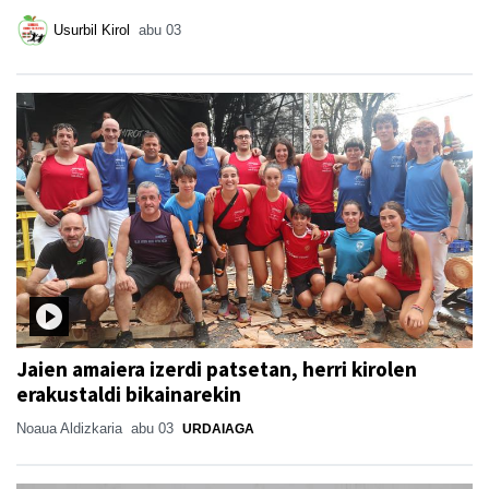
Usurbil Kirol
abu 03
Jaien amaiera izerdi patsetan, herri kirolen
erakustaldi bikainarekin
Noaua Aldizkaria
abu 03
URDAIAGA