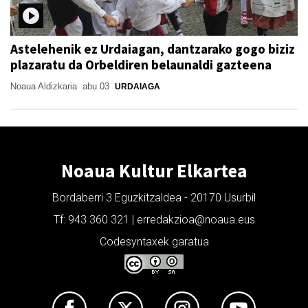
Astelehenik ez Urdaiagan, dantzarako gogo biziz
plazaratu da Orbeldiren belaunaldi gazteena
Noaua Aldizkaria
abu 03
URDAIAGA
Noaua Kultur Elkartea
Bordaberri 3 Eguzkitzaldea - 20170 Usurbil
Tf: 943 360 321 | erredakzioa@noaua.eus
Codesyntaxek garatua