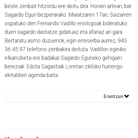
beste zenbait hitzordu ere deitu dira. Horien artean, bat
Sagardo Egun bezperarako. Maiatzaren 17an, Saizarren
ospatuko den Fernando Vadillo enologoak bideratuko
duen sagardo dastatze gidatuaz eta afariaz ari gara.
Bertaratu asmo duzuenok, egin erreserba aurrez, 943
36 45 97 telefono zenbakira deituta. Vadillori eginiko
elkarrizketa ere badakar Sagardo Eguneko gehigarri
bereziak. Edota Sagastiak Loretan zikloko hurrengo
ekitaldien agenda baita.
Erantzun