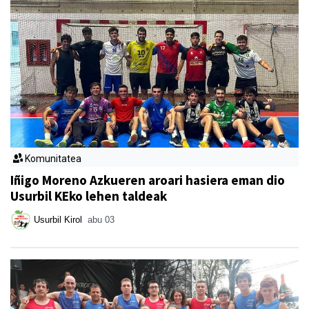
Komunitatea
Iñigo Moreno Azkueren aroari hasiera eman dio
Usurbil KEko lehen taldeak
Usurbil Kirol
abu 03