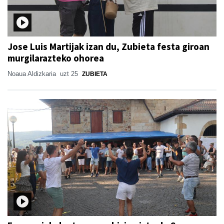
Jose Luis Martijak izan du, Zubieta festa giroan
murgilarazteko ohorea
Noaua Aldizkaria
uzt 25
ZUBIETA