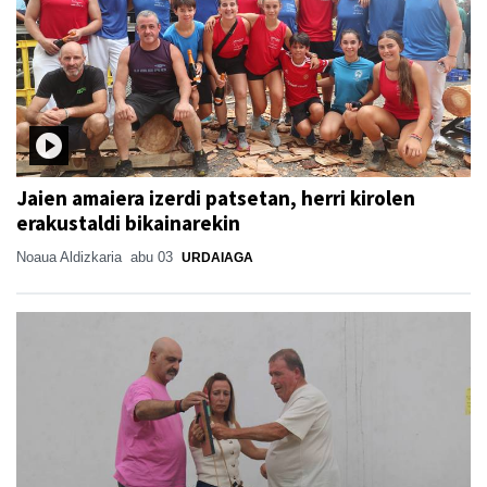
Jaien amaiera izerdi patsetan, herri kirolen
erakustaldi bikainarekin
Noaua Aldizkaria
abu 03
URDAIAGA