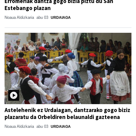
Erromeriak dantza gogo bizia piztu du San
Estebango plazan
Noaua Aldizkaria
abu 03
URDAIAGA
Astelehenik ez Urdaiagan, dantzarako gogo biziz
plazaratu da Orbeldiren belaunaldi gazteena
Noaua Aldizkaria
abu 03
URDAIAGA