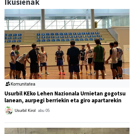
Ikusienak
Komunitatea
Usurbil KEko Lehen Nazionala Urnietan gogotsu
lanean, aurpegi berriekin eta giro apartarekin
Usurbil Kirol
abu 05