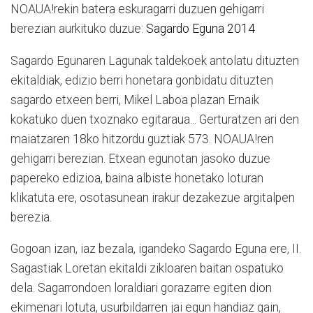
NOAUA!rekin batera eskuragarri duzuen gehigarri
berezian aurkituko duzue:
Sagardo Eguna 2014
Sagardo Egunaren Lagunak taldekoek antolatu dituzten
ekitaldiak, edizio berri honetara gonbidatu dituzten
sagardo etxeen berri, Mikel Laboa plazan Ernaik
kokatuko duen txoznako egitaraua... Gerturatzen ari den
maiatzaren 18ko hitzordu guztiak 573. NOAUA!ren
gehigarri berezian. Etxean egunotan jasoko duzue
papereko edizioa, baina albiste honetako loturan
klikatuta ere, osotasunean irakur dezakezue argitalpen
berezia.
Gogoan izan, iaz bezala, igandeko Sagardo Eguna ere, II.
Sagastiak Loretan ekitaldi zikloaren baitan ospatuko
dela. Sagarrondoen loraldiari gorazarre egiten dion
ekimenari lotuta, usurbildarren jai egun handiaz gain,