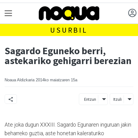
USURBIL
Sagardo Eguneko berri,
astekariko gehigarri berezian
Noaua Aldizkaria
2014ko maiatzaren 15a
Entzun
Itzuli
Ate joka dugun XXXIII. Sagardo Egunaren inguruan jakin
beharreko guztia, aste honetan kaleraturiko