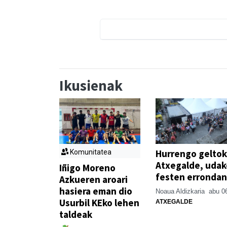
Ikusienak
Hurrengo geltok
Komunitatea
Atxegalde, udak
Iñigo Moreno
festen errondan
Azkueren aroari
hasiera eman dio
Noaua Aldizkaria
abu 0
Usurbil KEko lehen
ATXEGALDE
taldeak