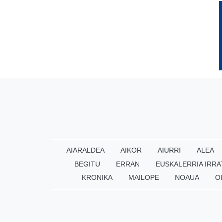
AIARALDEA
AIKOR
AIURRI
ALEA
BEGITU
ERRAN
EUSKALERRIA IRRA
KRONIKA
MAILOPE
NOAUA
O