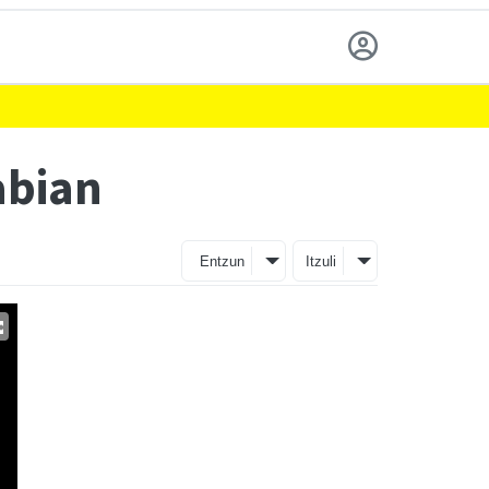
abian
Entzun
Itzuli