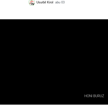
Usurbil Kirol
abu 03
HONI BURUZ