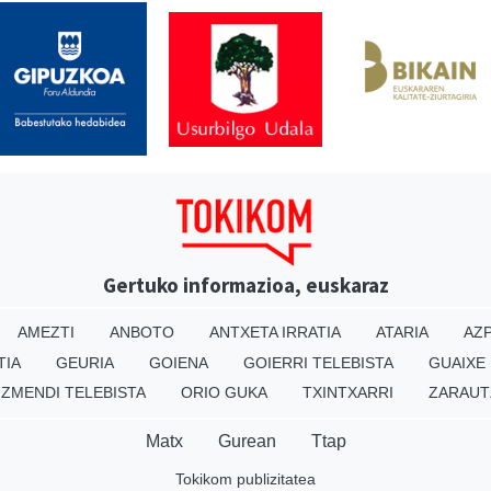
Gertuko informazioa, euskaraz
AMEZTI
ANBOTO
ANTXETA IRRATIA
ATARIA
AZP
TIA
GEURIA
GOIENA
GOIERRI TELEBISTA
GUAIXE
IZMENDI TELEBISTA
ORIO GUKA
TXINTXARRI
ZARAUT
Matx
Gurean
Ttap
Tokikom publizitatea