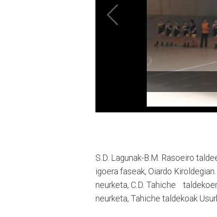
S.D. Lagunak-B.M. Rasoeiro taldee
igoera faseak, Oiardo Kiroldegian
neurketa, C.D. Tahiche taldekoen
neurketa, Tahiche taldekoak Usurb