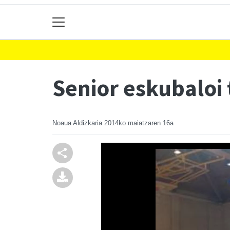
Senior eskubaloi 
Noaua Aldizkaria
2014ko maiatzaren 16a