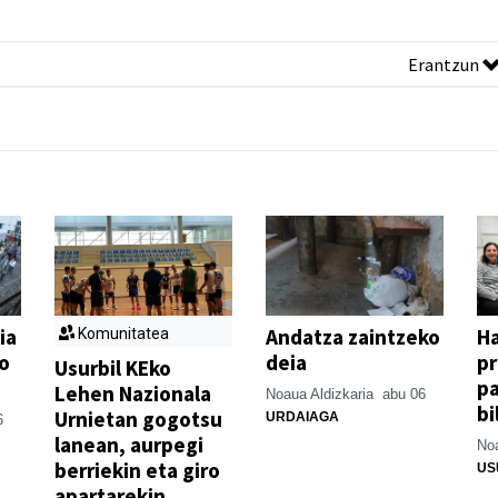
Erantzun
ia
Andatza zaintzeko
H
Komunitatea
o
deia
p
Usurbil KEko
pa
Lehen Nazionala
Noaua Aldizkaria
abu 06
bi
Urnietan gogotsu
URDAIAGA
6
lanean, aurpegi
Noa
berriekin eta giro
US
apartarekin