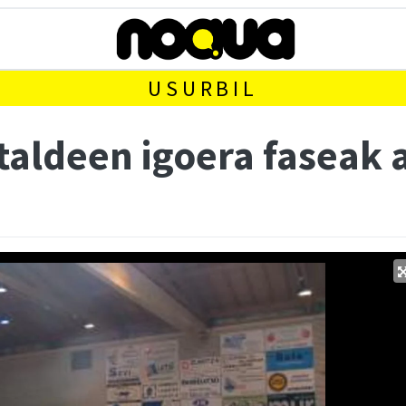
USURBIL
taldeen igoera faseak 