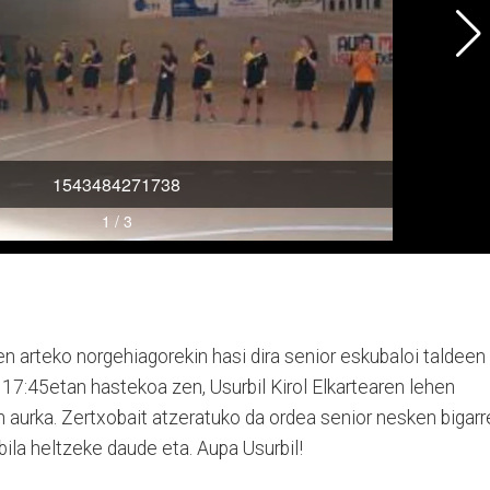
n arteko norgehiagorekin hasi dira senior eskubaloi taldeen
. 17:45etan hastekoa zen, Usurbil Kirol Elkartearen lehen
 aurka. Zertxobait atzeratuko da ordea senior nesken bigarr
ila heltzeke daude eta. Aupa Usurbil!