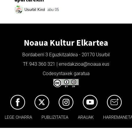
Usurbil Kirol
abu 05
Noaua Kultur Elkartea
Bordaberri 3 Eguzkitzaldea - 20170 Usurbil
Tf: 943 360 321 | erredakzioa@noaua.eus
Codesyntaxek garatua
LEGE OHARRA
PUBLIZITATEA
ARAUAK
HARREMANET