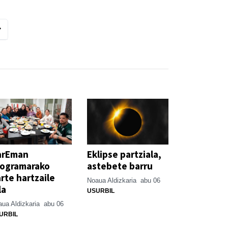
arEman
Eklipse partziala,
rogramarako
astebete barru
rte hartzaile
Noaua Aldizkaria
abu 06
la
USURBIL
ua Aldizkaria
abu 06
URBIL