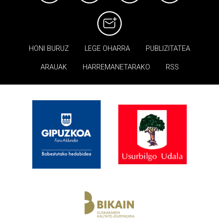
HONI BURUZ
LEGE OHARRA
PUBLIZITATEA
ARAUAK
HARREMANETARAKO
RSS