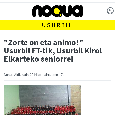
USURBIL
"Zorte on eta animo!"
Usurbil FT-tik, Usurbil Kirol
Elkarteko seniorrei
Noaua Aldizkaria
2014ko maiatzaren 17a