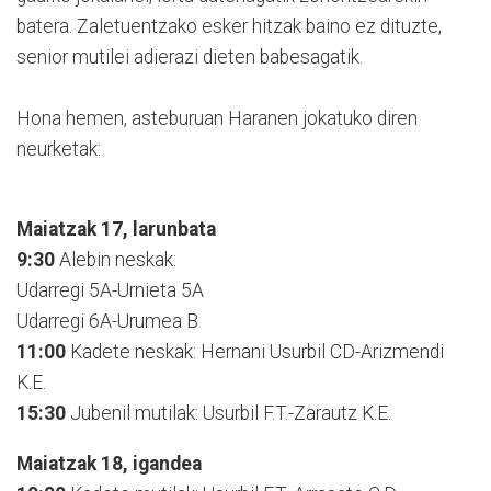
batera. Zaletuentzako esker hitzak baino ez dituzte,
senior mutilei adierazi dieten babesagatik.
Hona hemen, asteburuan Haranen jokatuko diren
neurketak:
Maiatzak 17, larunbata
9:30
Alebin neskak:
Udarregi 5A-Urnieta 5A
Udarregi 6A-Urumea B
11:00
Kadete neskak: Hernani Usurbil CD-Arizmendi
K.E.
15:30
Jubenil mutilak: Usurbil F.T.-Zarautz K.E.
Maiatzak 18, igandea