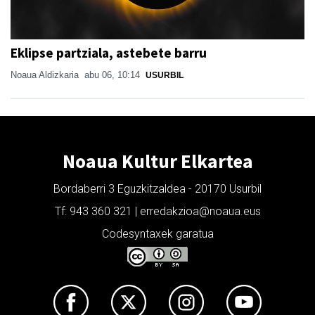
Eklipse partziala, astebete barru
Noaua Aldizkaria
abu 06, 10:14
USURBIL
Noaua Kultur Elkartea
Bordaberri 3 Eguzkitzaldea - 20170 Usurbil
Tf: 943 360 321 | erredakzioa@noaua.eus
Codesyntaxek garatua