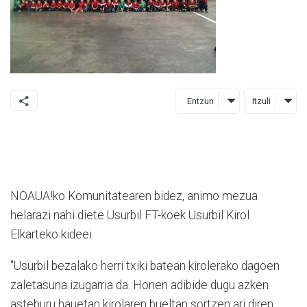
Entzun
Itzuli
NOAUA!ko Komunitatearen bidez, animo mezua
helarazi nahi diete Usurbil FT-koek Usurbil Kirol
Elkarteko kideei.
"Usurbil bezalako herri txiki batean kirolerako dagoen
zaletasuna izugarria da. Honen adibide dugu azken
asteburu hauetan kirolaren bueltan sortzen ari diren