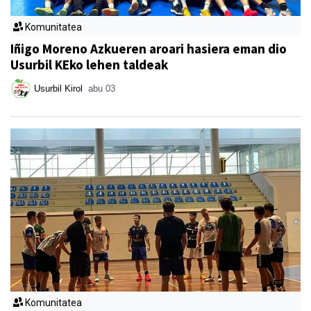
Komunitatea
Iñigo Moreno Azkueren aroari hasiera eman dio
Usurbil KEko lehen taldeak
Usurbil Kirol
abu 03
Komunitatea