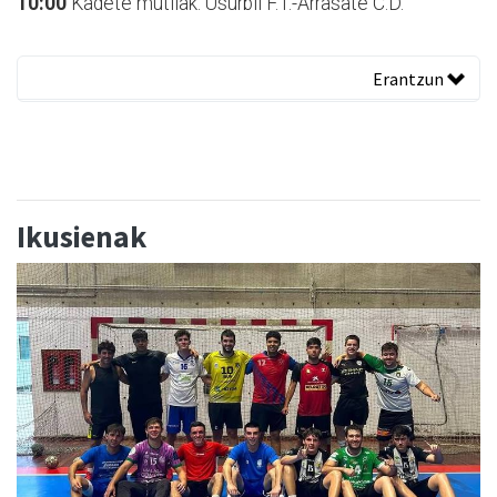
10:00
Kadete mutilak: Usurbil F.T.-Arrasate C.D.
Erantzun
Ikusienak