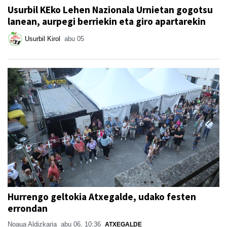
Usurbil KEko Lehen Nazionala Urnietan gogotsu
lanean, aurpegi berriekin eta giro apartarekin
Usurbil Kirol
abu 05
Hurrengo geltokia Atxegalde, udako festen
errondan
Noaua Aldizkaria
abu 06, 10:36
ATXEGALDE