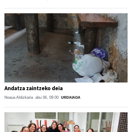
Andatza zaintzeko deia
Noaua Aldizkaria
abu 06, 09:00
URDAIAGA