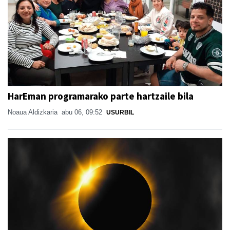
HarEman programarako parte hartzaile bila
Noaua Aldizkaria
abu 06, 09:52
USURBIL