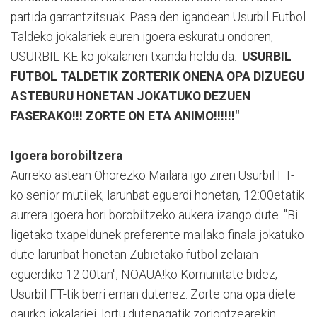
partida garrantzitsuak. Pasa den igandean Usurbil Futbol
Taldeko jokalariek euren igoera eskuratu ondoren,
USURBIL KE-ko jokalarien txanda heldu da.
USURBIL
FUTBOL TALDETIK ZORTERIK ONENA OPA DIZUEGU
ASTEBURU HONETAN JOKATUKO DEZUEN
FASERAKO!!!
ZORTE ON ETA ANIMO!!!!!!"
Igoera borobiltzera
Aurreko astean Ohorezko Mailara igo ziren Usurbil FT-
ko senior mutilek, larunbat eguerdi honetan, 12:00etatik
aurrera igoera hori borobiltzeko aukera izango dute. "Bi
ligetako txapeldunek preferente mailako finala jokatuko
dute larunbat honetan Zubietako futbol zelaian
eguerdiko 12:00tan", NOAUA!ko Komunitate bidez,
Usurbil FT-tik berri eman dutenez. Zorte ona opa diete
gaurko jokalariei, lortu dutenagatik zoriontzearekin