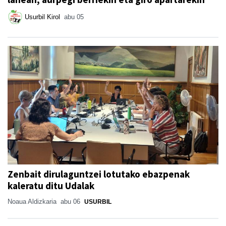
Usurbil Kirol
abu 05
Zenbait dirulaguntzei lotutako ebazpenak
kaleratu ditu Udalak
Noaua Aldizkaria
abu 06
USURBIL