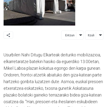
Entzun
Itzuli
Usurbilen Nahi Ditugu Elkarteak deituriko mobilizazioa,
elkarretaratze batekin hasiko da eguerdiko 13:00etan,
Mikel Laboa plazan kokatua egongo den karpa gunean.
Ondoren, frontoi atzetik abiatuko den giza-katean parte
hartzeko gonbita luzatzen dute. Asmoa, euskal presoen
etxeratzea eskatzeko, txosna gunetik Askatasuna
plazako bolatoki gaineko terrazarako bidea giza-katean
osatzea da. "Han, presoen eta iheslarien eskubideen