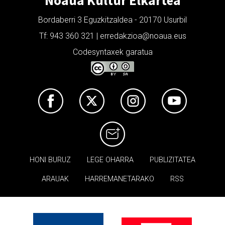
Bordaberri 3 Eguzkitzaldea - 20170 Usurbil
Tf: 943 360 321 | erredakzioa@noaua.eus
Codesyntaxek garatua
HONI BURUZ
LEGE OHARRA
PUBLIZITATEA
ARAUAK
HARREMANETARAKO
RSS