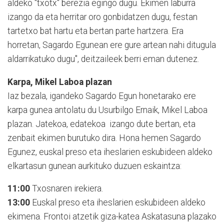
aldeko "txotx" berezia egingo dugu. Ekimen laburra
izango da eta herritar oro gonbidatzen dugu, festan
tartetxo bat hartu eta bertan parte hartzera. Era
horretan, Sagardo Egunean ere gure artean nahi ditugula
aldarrikatuko dugu", deitzaileek berri eman dutenez.
Karpa, Mikel Laboa plazan
Iaz bezala, igandeko Sagardo Egun honetarako ere
karpa gunea antolatu du Usurbilgo Ernaik, Mikel Laboa
plazan. Jatekoa, edatekoa izango dute bertan, eta
zenbait ekimen burutuko dira. Hona hemen Sagardo
Egunez, euskal preso eta iheslarien eskubideen aldeko
elkartasun gunean aurkituko duzuen eskaintza:
11:00
Txosnaren irekiera.
13:00
Euskal preso eta iheslarien eskubideen aldeko
ekimena. Frontoi atzetik giza-katea Askatasuna plazako