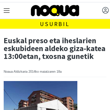
USURBIL
Euskal preso eta iheslarien
eskubideen aldeko giza-katea
13:00etan, txosna gunetik
Noaua Aldizkaria
2014ko maiatzaren 18a