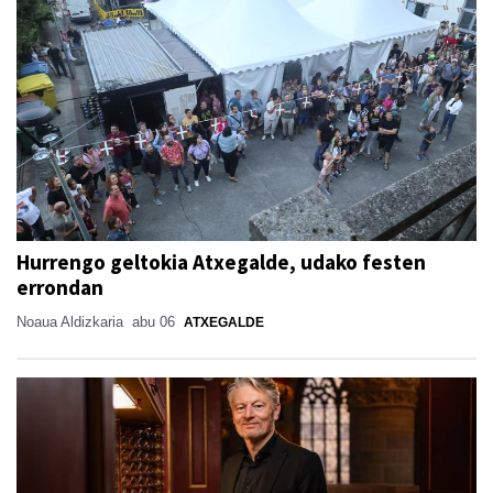
Hurrengo geltokia Atxegalde, udako festen
errondan
Noaua Aldizkaria
abu 06
ATXEGALDE