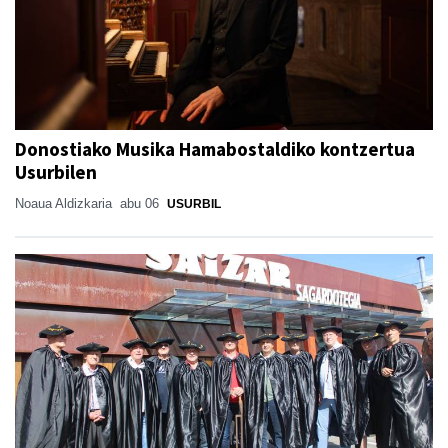
Donostiako Musika Hamabostaldiko kontzertua
Usurbilen
Noaua Aldizkaria
abu 06
USURBIL