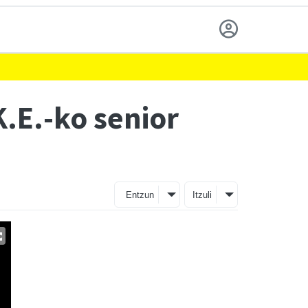
K.E.-ko senior
Entzun
Itzuli