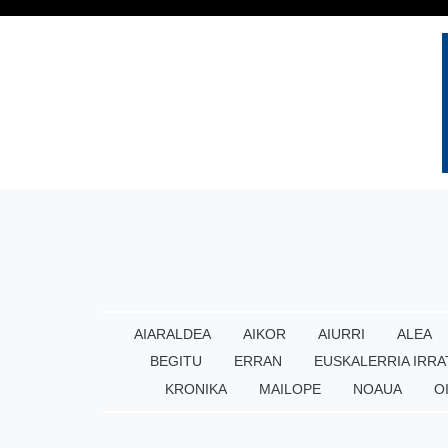
AIARALDEA
AIKOR
AIURRI
ALEA
BEGITU
ERRAN
EUSKALERRIA IRRA
KRONIKA
MAILOPE
NOAUA
O