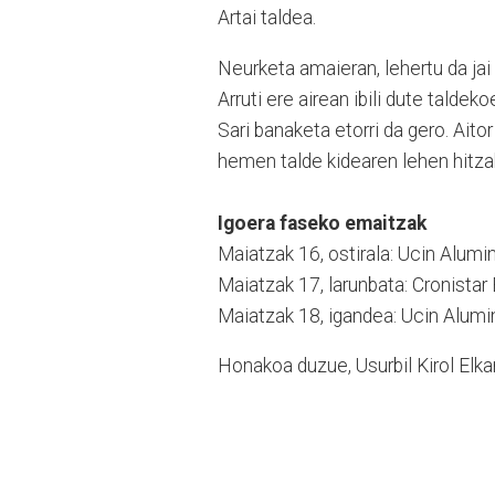
Artai taldea.
Neurketa amaieran, lehertu da jai 
Arruti ere airean ibili dute talde
Sari banaketa etorri da gero. Aito
hemen talde kidearen lehen hitzak,
Igoera faseko emaitzak
Maiatzak 16, ostirala: Ucin Alumi
Maiatzak 17, larunbata: Cronista
Maiatzak 18, igandea: Ucin Alumin
Honakoa duzue, Usurbil Kirol Elkar