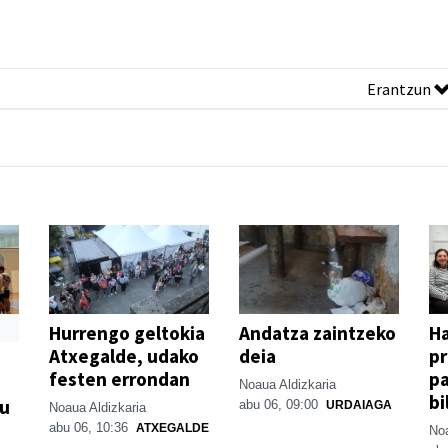
Erantzun
Hurrengo geltokia
Andatza zaintzeko
H
Atxegalde, udako
deia
p
festen errondan
pa
Noaua Aldizkaria
bi
su
abu 06, 09:00
URDAIAGA
Noaua Aldizkaria
abu 06, 10:36
ATXEGALDE
Noa