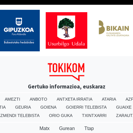
Gertuko informazioa, euskaraz
AMEZTI
ANBOTO
ANTXETA IRRATIA
ATARIA
AZP
TIA
GEURIA
GOIENA
GOIERRI TELEBISTA
GUAIXE
IZMENDI TELEBISTA
ORIO GUKA
TXINTXARRI
ZARAUT
Matx
Gurean
Ttap