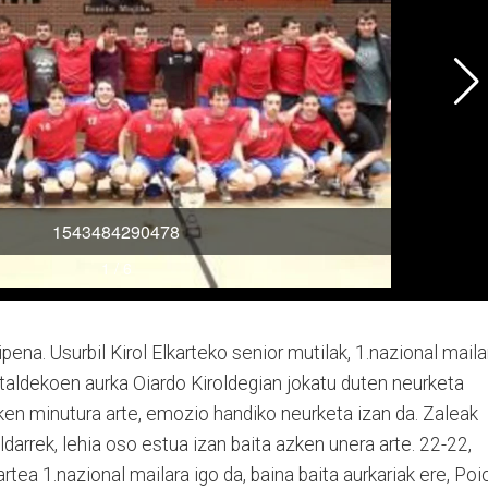
ena. Usurbil Kirol Elkarteko senior mutilak, 1.nazional maila
ai taldekoen aurka Oiardo Kiroldegian jokatu duten neurketa
ken minutura arte, emozio handiko neurketa izan da. Zaleak
ldarrek, lehia oso estua izan baita azken unera arte. 22-22,
artea 1.nazional mailara igo da, baina baita aurkariak ere, Poi