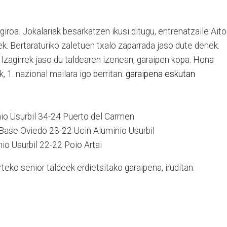
giroa. Jokalariak besarkatzen ikusi ditugu, entrenatzaile Aito
koek. Bertaraturiko zaletuen txalo zaparrada jaso dute denek.
r Izagirrek jaso du taldearen izenean, garaipen kopa. Hona
 1. nazional mailara igo berritan:
garaipena eskutan
nio Usurbil 34-24 Puerto del Carmen
r Base Oviedo 23-22 Ucin Aluminio Usurbil
io Usurbil 22-22 Poio Artai
teko senior taldeek erdietsitako garaipena, iruditan: