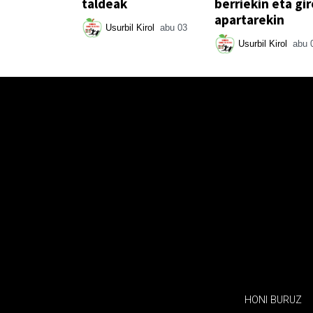
taldeak
berriekin eta gir
apartarekin
Usurbil Kirol
abu 03
Usurbil Kirol
abu 
HONI BURUZ