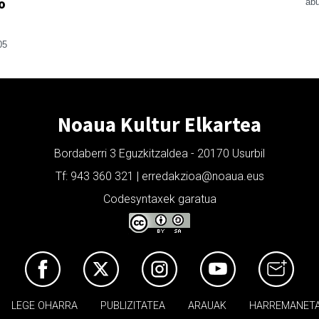
o
abu
05
Noaua Kultur Elkartea
Bordaberri 3 Eguzkitzaldea - 20170 Usurbil
Tf: 943 360 321 | erredakzioa@noaua.eus
Codesyntaxek garatua
LEGE OHARRA
PUBLIZITATEA
ARAUAK
HARREMANET