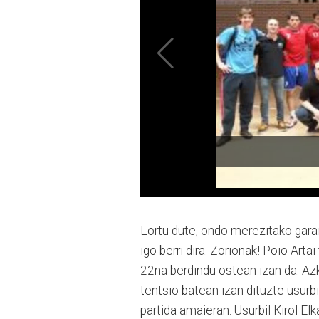
Lortu dute, ondo merezitako garaip
igo berri dira. Zorionak! Poio Art
22na berdindu ostean izan da. Az
tentsio batean izan dituzte usurbi
partida amaieran. Usurbil Kirol Elk