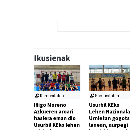
Ikusienak
Komunitatea
Komunitatea
Iñigo Moreno
Usurbil KEko
Azkueren aroari
Lehen Nazionala
hasiera eman dio
Urnietan gogot
Usurbil KEko lehen
lanean, aurpegi