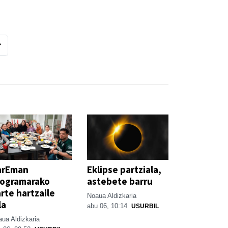
arEman
Eklipse partziala,
rogramarako
astebete barru
rte hartzaile
Noaua Aldizkaria
la
abu 06, 10:14
USURBIL
ua Aldizkaria