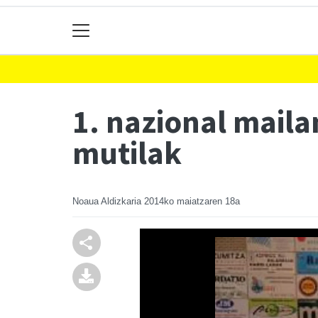
1. nazional mailan
mutilak
Noaua Aldizkaria
2014ko maiatzaren 18a