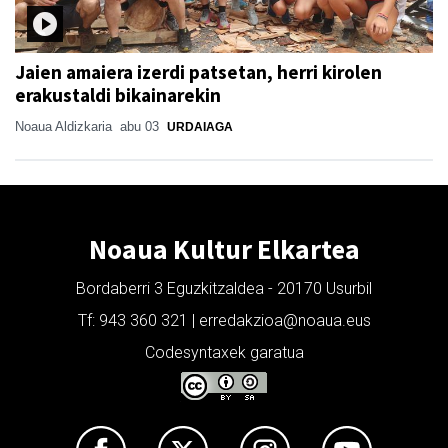
Jaien amaiera izerdi patsetan, herri kirolen
erakustaldi bikainarekin
Noaua Aldizkaria
abu 03
URDAIAGA
Noaua Kultur Elkartea
Bordaberri 3 Eguzkitzaldea - 20170 Usurbil
Tf: 943 360 321 | erredakzioa@noaua.eus
Codesyntaxek garatua