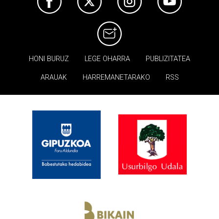
HONI BURUZ
LEGE OHARRA
PUBLIZITATEA
ARAUAK
HARREMANETARAKO
RSS