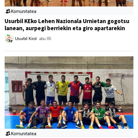
Komunitatea
Usurbil KEko Lehen Nazionala Urnietan gogotsu
lanean, aurpegi berriekin eta giro apartarekin
Usurbil Kirol
abu 05
Komunitatea