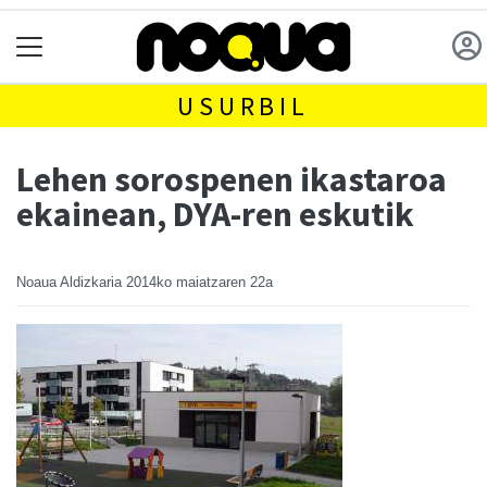
USURBIL
Lehen sorospenen ikastaroa
ekainean, DYA-ren eskutik
Noaua Aldizkaria
2014ko maiatzaren 22a