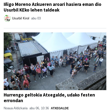
Iñigo Moreno Azkueren aroari hasiera eman dio
Usurbil KEko lehen taldeak
Usurbil Kirol
abu 03
Hurrengo geltokia Atxegalde, udako festen
errondan
Noaua Aldizkaria
abu 06, 10:36
ATXEGALDE