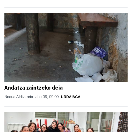
Andatza zaintzeko deia
Noaua Aldizkaria
abu 06, 09:00
URDAIAGA