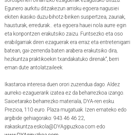
sorospenen oinarrizko ezaguerak ezagutuko dituzu.
Egunero aurkitu ditzakezun arrisku egoera nagusiei
ekiten ikasiko duzu-bihotz-biriken suspertzea, zauriak,
hausturak, erredurak... eta egoera hauei nola aurre egin
eta konpontzen erakutsiko zaizu. Funtsezko eta oso
erabilgarriak diren ezaguerak era erraz eta entretenigarri
batean, gai-zerrenda baten arabera erakutsiko dira,
hezkuntza praktikoekin txandakatuko direnak", berri
eman dute antolatzaileek.
Ikastaroa interesa duen orori zuzendua dago. Aldez
aurreko ezaguerarik izatea ez da beharrezkoa izango.
Saioetarako beharrezko materiala, DYA-ren esku.
Prezioa, 110 euro. Plaza mugatuak. Izen emateko edo
argibide gehiagorako: 943 46 46 22,
irakaskuntza.eskola@DYAgipuzkoa.com edo