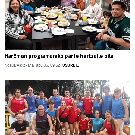
HarEman programarako parte hartzaile bila
Noaua Aldizkaria
abu 06, 09:52
USURBIL