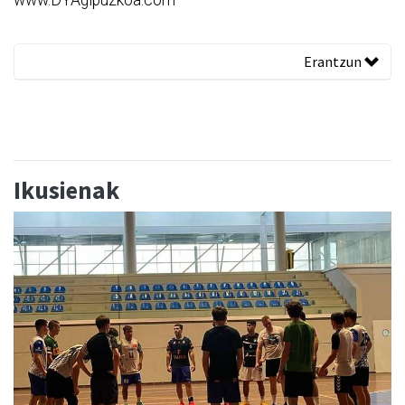
www.DYAgipuzkoa.com
Erantzun
Ikusienak