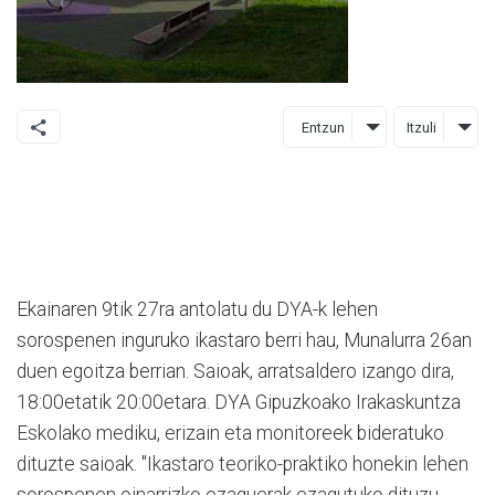
Entzun
Itzuli
Ekainaren 9tik 27ra antolatu du DYA-k lehen
sorospenen inguruko ikastaro berri hau, Munalurra 26an
duen egoitza berrian. Saioak, arratsaldero izango dira,
18:00etatik 20:00etara. DYA Gipuzkoako Irakaskuntza
Eskolako mediku, erizain eta monitoreek bideratuko
dituzte saioak. "Ikastaro teoriko-praktiko honekin lehen