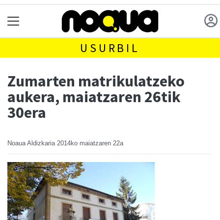
USURBIL
Zumarten matrikulatzeko
aukera, maiatzaren 26tik
30era
Noaua Aldizkaria
2014ko maiatzaren 22a