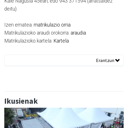
Kale Nagusia 45ean, edo 943 371594 (arratsaldez
deitu).
Izen ematea:
matrikulazio orria
Matrikulazioko araudi orokorra:
araudia
Matrikulazioko kartela:
Kartela
Erantzun
Ikusienak