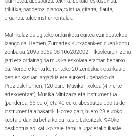
klarinetea, abesbatza, teknika bokala, eskusoinua,
trikitixa, panderoa, pianoa, txistua, gitarra, flauta,
organoa, talde instrumentalak.
Matrikulazioa egiteko ordainketa egitea ezinbestekoa
izango da. Hemen, Zumartek Kutxabank-en duen kontu
zenbakia: 2095 5069 08 1062820021. Ikaslearen izena
jarri eta ordainagiria musika eskolara eraman beharko
da. Norbere kontu korronteko 20 zenbakiak eta ikasle
berrien kasuan, argazkia ere aurkeztu beharko da.
Prezioak hemen: 120 euro, Musika Txokoa (4-7 urte
artekoentzat), Musika Mintzaira eta instrumentua
(panderoa, 65 euro) eta 40 euro, abesbatza edo talde
instrumentala bakarrik. Horrez gain, hilero 23 euroko
kuota ordaindu beharko du ikasle bakoitzak. %40ko
deskontua aplikatuko zaie, familia ugarietako ikasle