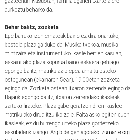
gazteenari. Kasuotan, familia ugarien txartela ere
aurkeztu beharko da.
Behar balitz, zozketa
Epe barruko izen emateak baino ez dira onartuko,
bestela plaza galduko da. Musika txokoa, musika
mintzaira eta instrumentuko ikasle berrien kasuan,
eskainitako plaza kopurua baino eskaera gehiago
egongo balitz, matrikulazio epea amaitu osteko
ostegunean (ekainaren 5ean), 19:00etan zozketa
egingo da. Zozketa ostean itxaron zerrenda egingo da.
Bajarik egongo balitz, itxaron zerrendako ikasleak
sartuko lirateke. Plaza gabe geratzen diren ikasleei
matrikulako dirua itzuliko zaie. Falta asko egiten duen
ikasleak, ez du hurrengo urteko plaza gordetzeko
eskubiderik izango. Argibide gehiagorako:
zumarte.org
,