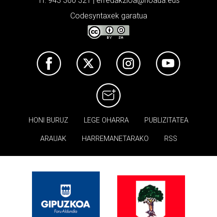
Tf: 943 360 321 | erredakzioa@noaua.eus
Codesyntaxek garatua
HONI BURUZ
LEGE OHARRA
PUBLIZITATEA
ARAUAK
HARREMANETARAKO
RSS