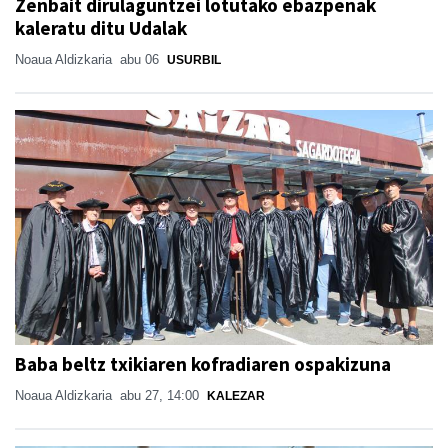
Zenbait dirulaguntzei lotutako ebazpenak
kaleratu ditu Udalak
Noaua Aldizkaria
abu 06
USURBIL
Baba beltz txikiaren kofradiaren ospakizuna
Noaua Aldizkaria
abu 27, 14:00
KALEZAR