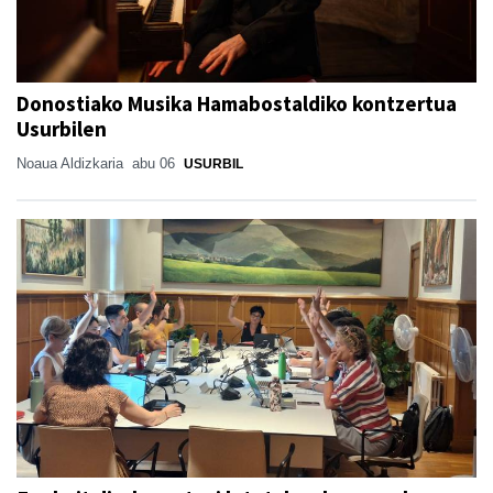
Donostiako Musika Hamabostaldiko kontzertua
Usurbilen
Noaua Aldizkaria
abu 06
USURBIL