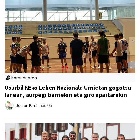
Komunitatea
Usurbil KEko Lehen Nazionala Urnietan gogotsu
lanean, aurpegi berriekin eta giro apartarekin
Usurbil Kirol
abu 05