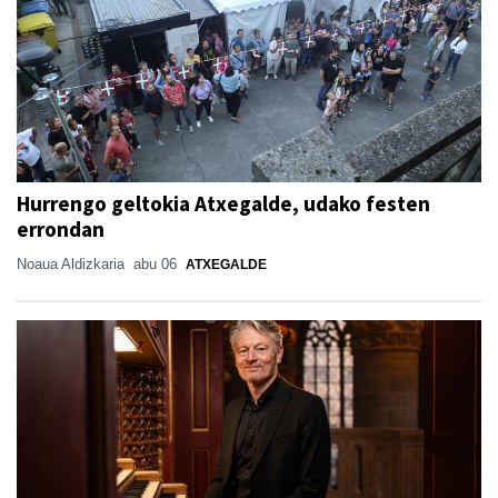
Hurrengo geltokia Atxegalde, udako festen
errondan
Noaua Aldizkaria
abu 06
ATXEGALDE