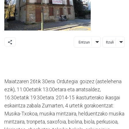
Entzun
Itzuli
Maiatzaren 26tik 30era. Ordutegia: goizez (astelehena
ezik), 11:00etatik 13:00etara eta arratsaldez,
16:30etatik 19:30etara. 2014-15 ikasturterako ikasgai
eskaintza zabala Zumarten, 4 urtetik gorakoentzat:
Musika-Txokoa, musika mintzaira, helduentzako musika
mintzaira, tronpeta, saxofoia, biolina, biola, perkusioa,