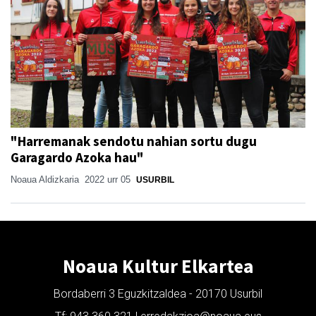
"Harremanak sendotu nahian sortu dugu
Garagardo Azoka hau"
Noaua Aldizkaria
2022 urr 05
USURBIL
Noaua Kultur Elkartea
Bordaberri 3 Eguzkitzaldea - 20170 Usurbil