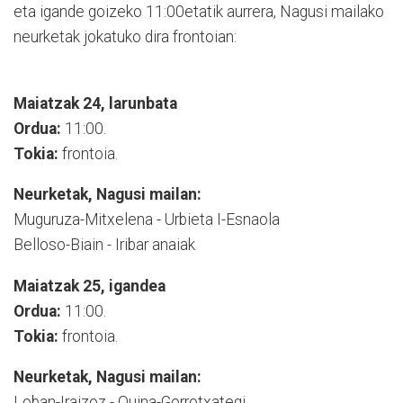
eta igande goizeko 11:00etatik aurrera, Nagusi mailako
neurketak jokatuko dira frontoian:
Maiatzak 24, larunbata
Ordua:
11:00.
Tokia:
frontoia.
Neurketak, Nagusi mailan:
Muguruza-Mitxelena - Urbieta I-Esnaola
Belloso-Biain - Iribar anaiak
Maiatzak 25, igandea
Ordua:
11:00.
Tokia:
frontoia.
Neurketak, Nagusi mailan:
Loban-Iraizoz - Quina-Gorrotxategi