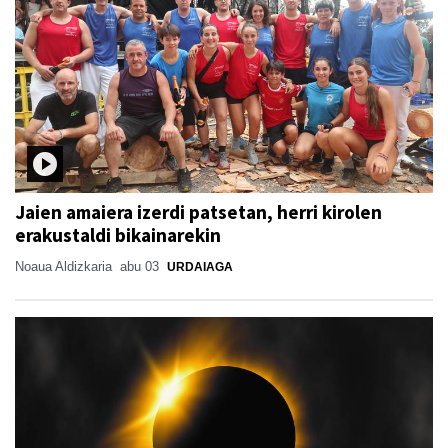
Jaien amaiera izerdi patsetan, herri kirolen
erakustaldi bikainarekin
Noaua Aldizkaria
abu 03
URDAIAGA