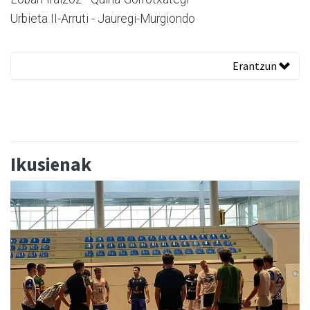
Urbieta II-Arruti - Jauregi-Murgiondo
Erantzun
Ikusienak