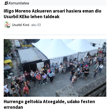
Komunitatea
Iñigo Moreno Azkueren aroari hasiera eman dio
Usurbil KEko lehen taldeak
Usurbil Kirol
abu 03
Hurrengo geltokia Atxegalde, udako festen
errondan