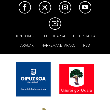
HONI BURUZ
LEGE OHARRA
PUBLIZITATEA
ARAUAK
HARREMANETARAKO
RSS