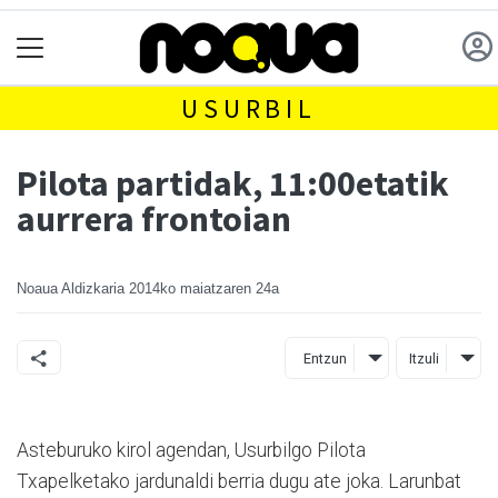
USURBIL
Pilota partidak, 11:00etatik
aurrera frontoian
Noaua Aldizkaria
2014ko maiatzaren 24a
Entzun
Itzuli
Asteburuko kirol agendan, Usurbilgo Pilota
Txapelketako jardunaldi berria dugu ate joka. Larunbat