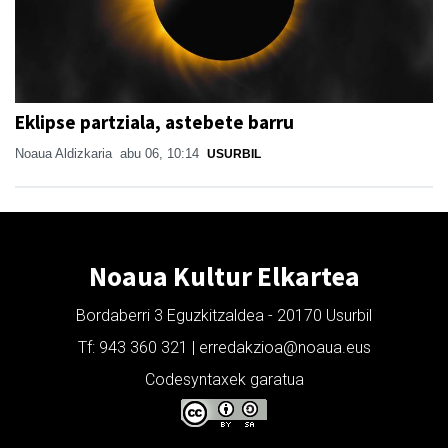
Eklipse partziala, astebete barru
Noaua Aldizkaria
abu 06, 10:14
USURBIL
Noaua Kultur Elkartea
Bordaberri 3 Eguzkitzaldea - 20170 Usurbil
Tf: 943 360 321 | erredakzioa@noaua.eus
Codesyntaxek garatua