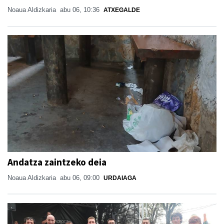
Noaua Aldizkaria
abu 06, 10:36
ATXEGALDE
Andatza zaintzeko deia
Noaua Aldizkaria
abu 06, 09:00
URDAIAGA