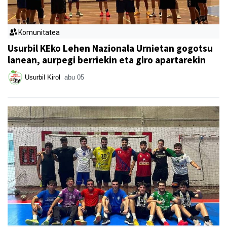
Komunitatea
Usurbil KEko Lehen Nazionala Urnietan gogotsu
lanean, aurpegi berriekin eta giro apartarekin
Usurbil Kirol
abu 05