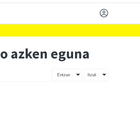
ko azken eguna
Entzun
Itzuli