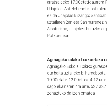
arratsaldeko 17:00etatik aurrera
Udajolas. Astelehenetik ostiralera
ez da Udajolasik izango; Santixa
uztailaren 2an eta 3an hurrenez hu
Aipaturikoa, Udajolasi buruzko ar
Potxoenean.
Aginagako udako txokoetako i
Aginagako Eskola Txikiko gurasoe
eta baita uztaileko bi hamabostal
10:00etatik 13:00etara. 4-12 urt
dago ekainaren 4ra arte, 637 332
zehaztuko da izen ematea.