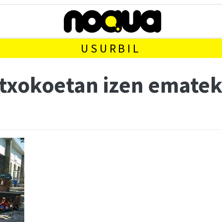
USURBIL
txokoetan izen emate