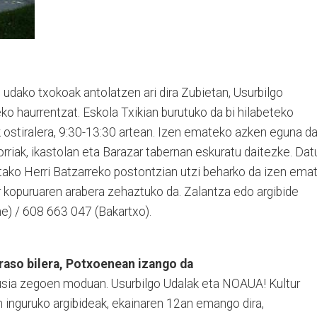
o udako txokoak antolatzen ari dira Zubietan, Usurbilgo
eko haurrentzat. Eskola Txikian burutuko da bi hilabeteko
 ostiralera, 9:30-13:30 artean. Izen emateko azken eguna da
riak, ikastolan eta Barazar tabernan eskuratu daitezke. Dat
tako Herri Batzarreko postontzian utzi beharko da izen ema
r kopuruaren arabera zehaztuko da. Zalantza edo argibide
e) / 608 663 047 (Bakartxo).
raso bilera, Potxoenean izango da
ikusia zegoen moduan. Usurbilgo Udalak eta NOAUA! Kultur
n inguruko argibideak, ekainaren 12an emango dira,