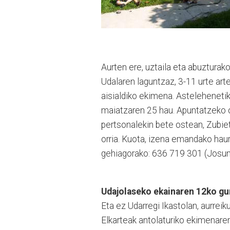
Aurten ere, uztaila eta abuzturak
Udalaren laguntzaz, 3-11 urte art
aisialdiko ekimena. Astelehenetik
maiatzaren 25 hau. Apuntatzeko or
pertsonalekin bete ostean, Zubie
orria. Kuota, izena emandako hau
gehiagorako: 636 719 301 (Josun
Udajolaseko ekainaren 12ko gu
Eta ez Udarregi Ikastolan, aurre
Elkarteak antolaturiko ekimenare