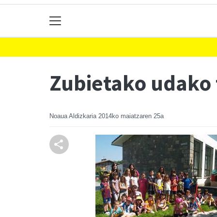
Zubietako udako 
Noaua Aldizkaria
2014ko maiatzaren 25a