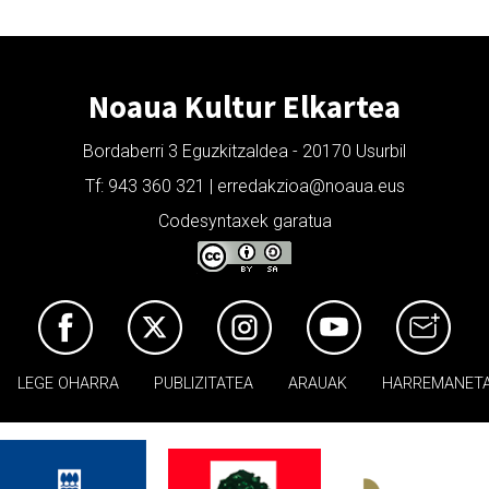
Noaua Kultur Elkartea
Bordaberri 3 Eguzkitzaldea - 20170 Usurbil
Tf: 943 360 321 | erredakzioa@noaua.eus
Codesyntaxek garatua
LEGE OHARRA
PUBLIZITATEA
ARAUAK
HARREMANET