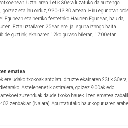
 Potxoenean. Uztailaren 1etik 30era luzatuko da aurtengo
, goizez eta lau orduz, 9:30-13:30 artean. Hiru egunotan ord
bel Egunean eta herriko festetako Haurren Egunean, hau da,
rren. Ezta uztailaren 25ean ere, jai eguna izango baita.
gibide guztiak, ekainaren 12ko guraso bileran, 17:00etan
zen ematea
k ere udako txokoak antolatu dituzte ekainaren 23tik 30era,
dietarako. Astelehenetik ostiralera, goizez 9:00ak edo
e artekoei zuzenduak daude txoko hauek. Izen ematea zabali
 402 zenbakian (Naiara). Apuntatutako haur kopuruaren arab