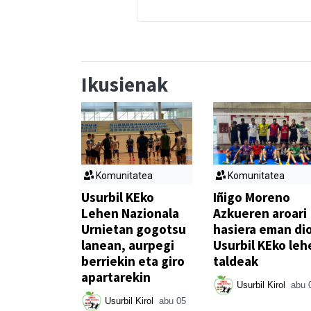
Ikusienak
Komunitatea
Komunitatea
Usurbil KEko
Iñigo Moreno
Lehen Nazionala
Azkueren aroari
Urnietan gogotsu
hasiera eman di
lanean, aurpegi
Usurbil KEko leh
berriekin eta giro
taldeak
apartarekin
Usurbil Kirol
abu 
Usurbil Kirol
abu 05