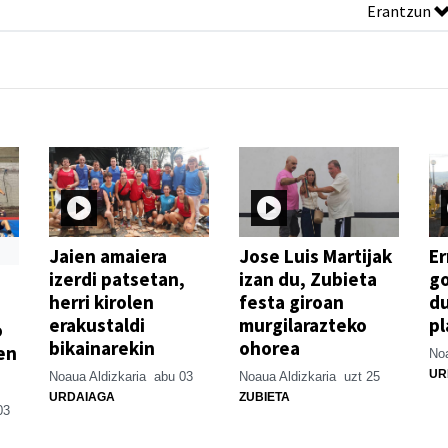
Erantzun
Jaien amaiera
Jose Luis Martijak
Er
izerdi patsetan,
izan du, Zubieta
go
herri kirolen
festa giroan
d
erakustaldi
murgilarazteko
pl
o
bikainarekin
ohorea
en
Noa
UR
Noaua Aldizkaria
abu 03
Noaua Aldizkaria
uzt 25
URDAIAGA
ZUBIETA
03