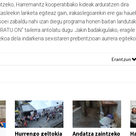
atzeko, Harremanitz kooperatibako kideak arduratzen dira
sleekin lanketa egiteaz gain, irakaslegoarekin ere gai haue
asoei zabaldu nahi izan diegu programa honen baitan landuta
ATU ON” tailerra antolatu dugu. Jakin badakigulako, eragile
ekoa dela indarkeria sexistaren prebentzioan aurrera egitek
Erantzun
Hurrengo geltokia
Andatza zaintzeko
H