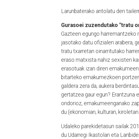
Larunbaterako antolatu den tailer
Gurasoei zuzendutako "tratu on
Gazteen egungo harremantzeko m
jasotako datu ofizialen arabera,
tratu txarretan oinarritutako ha
eraso matxista nahiz sexisten kas
erasotuak izan diren emakumeen a
bitarteko emakumezkoen portzent
galdera zera da, aukera berdintasu
gertatzea gaur egun? Erantzuna er
ondorioz, emakumeenganako zapal
du (ekonomian, kulturan, kiroletan..
Udaleko parekidetasun sailak 201
du Udarregi Ikastolan eta Lanbid