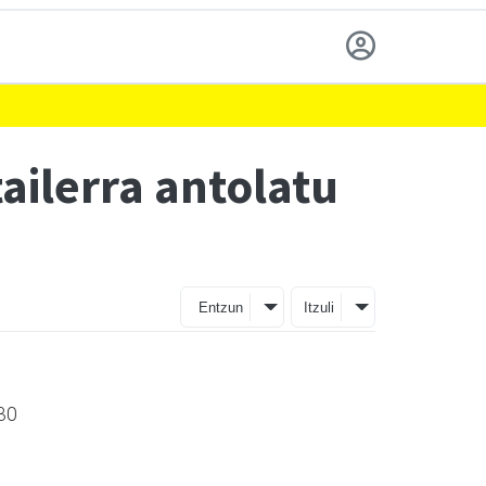
ailerra antolatu
Entzun
Itzuli
:30