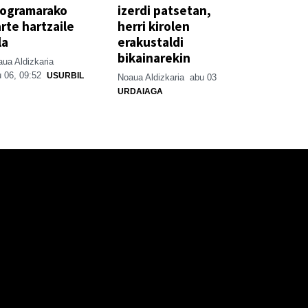
rogramarako
izerdi patsetan,
rte hartzaile
herri kirolen
la
erakustaldi
bikainarekin
ua Aldizkaria
 06, 09:52
USURBIL
Noaua Aldizkaria
abu 03
URDAIAGA