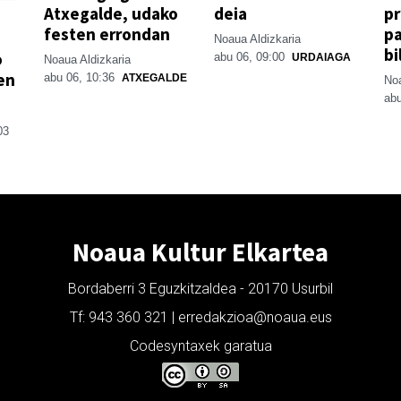
Atxegalde, udako
deia
p
festen errondan
pa
Noaua Aldizkaria
bi
o
abu 06, 09:00
URDAIAGA
Noaua Aldizkaria
en
abu 06, 10:36
ATXEGALDE
Noa
abu
03
Noaua Kultur Elkartea
Bordaberri 3 Eguzkitzaldea - 20170 Usurbil
Tf: 943 360 321 | erredakzioa@noaua.eus
Codesyntaxek garatua