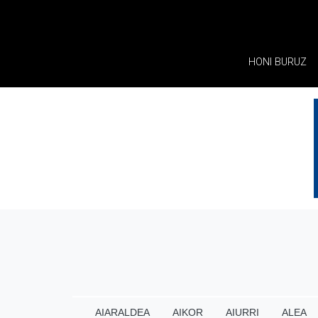
HONI BURUZ
AIARALDEA
AIKOR
AIURRI
ALEA