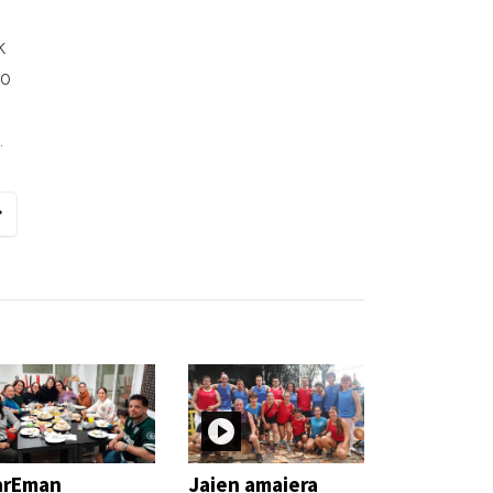
k
ko
o.
arEman
Jaien amaiera