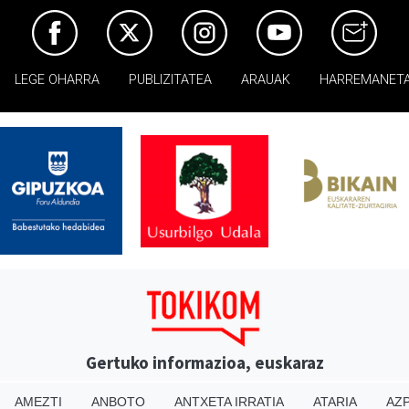
LEGE OHARRA
PUBLIZITATEA
ARAUAK
HARREMANET
Gertuko informazioa, euskaraz
AMEZTI
ANBOTO
ANTXETA IRRATIA
ATARIA
AZP