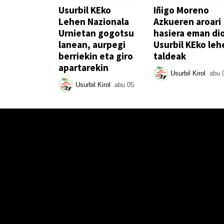
Usurbil KEko
Iñigo Moreno
Lehen Nazionala
Azkueren aroari
Urnietan gogotsu
hasiera eman di
lanean, aurpegi
Usurbil KEko leh
berriekin eta giro
taldeak
apartarekin
Usurbil Kirol
abu 
Usurbil Kirol
abu 05