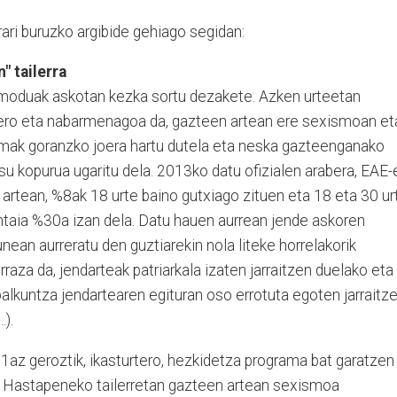
rari buruzko argibide gehiago segidan:
" tailerra
oduak askotan kezka sortu dezakete. Azken urteetan
 gero eta nabarmenagoa da, gazteen artean ere sexismoan et
rremak goranzko joera hartu dutela eta neska gazteenganako
u kopurua ugaritu dela. 2013ko datu ofizialen arabera, EAE-
rtean, %8ak 18 urte baino gutxiago zituen eta 18 eta 30 ur
aia %30a izan dela. Datu hauen aurrean jende askoren
nean aurreratu den guztiarekin nola liteke horrelakorik
raza da, jendarteak patriarkala izaten jarraitzen duelako eta
kuntza jendartearen egituran oso errotuta egoten jarraitz
.).
1az geroztik, ikasturtero, hezkidetza programa bat garatzen
e Hastapeneko tailerretan gazteen artean sexismoa