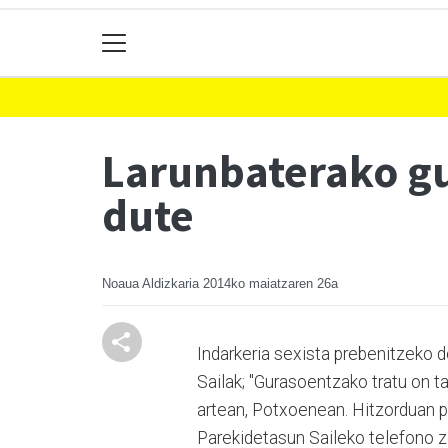
Larunbaterako gu
dute
Noaua Aldizkaria
2014ko maiatzaren 26a
Indarkeria sexista prebenitzeko d
Sailak; "Gurasoentzako tratu on ta
artean, Potxoenean. Hitzorduan p
Parekidetasun Saileko telefono 