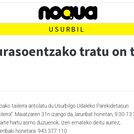
USURBIL
rasoentzako tratu on t
oako tailerra antolatu du Usurbilgo Udaleko Parekidetasun
ilerra". Maiatzaren 31n izango da, larunbat honetan, 9:30-13
arte hartu asmo duzuenok, izen emateko deitu aurrez,
zenbaki honetara: 943 377 110.