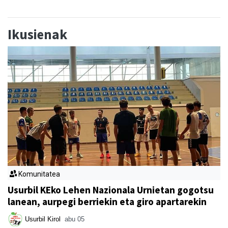
Ikusienak
Komunitatea
Usurbil KEko Lehen Nazionala Urnietan gogotsu
lanean, aurpegi berriekin eta giro apartarekin
Usurbil Kirol
abu 05