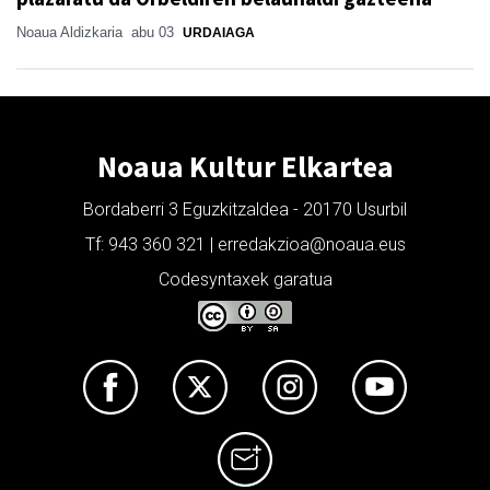
Noaua Aldizkaria
abu 03
URDAIAGA
Noaua Kultur Elkartea
Bordaberri 3 Eguzkitzaldea - 20170 Usurbil
Tf: 943 360 321 | erredakzioa@noaua.eus
Codesyntaxek garatua