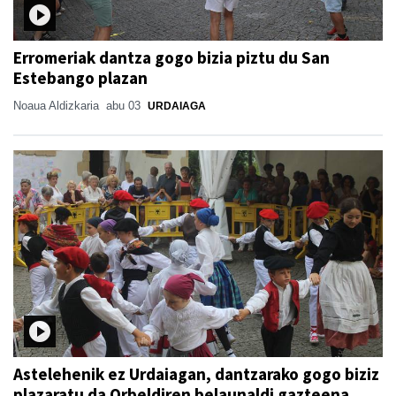
Erromeriak dantza gogo bizia piztu du San
Estebango plazan
Noaua Aldizkaria
abu 03
URDAIAGA
Astelehenik ez Urdaiagan, dantzarako gogo biziz
plazaratu da Orbeldiren belaunaldi gazteena