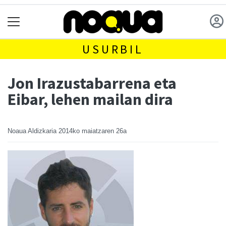
USURBIL
Jon Irazustabarrena eta
Eibar, lehen mailan dira
Noaua Aldizkaria
2014ko maiatzaren 26a