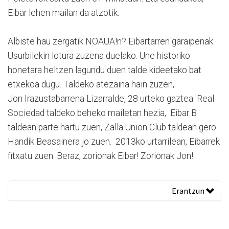
Eibar lehen mailan da atzotik.
Albiste hau zergatik NOAUA!n? Eibartarren garaipenak
Usurbilekin lotura zuzena duelako. Une historiko
honetara heltzen lagundu duen talde kideetako bat
etxekoa dugu. Taldeko atezaina hain zuzen,
Jon Irazustabarrena Lizarralde, 28 urteko gaztea. Real
Sociedad taldeko beheko mailetan hezia, Eibar B
taldean parte hartu zuen, Zalla Union Club taldean gero.
Handik Beasainera jo zuen. 2013ko urtarrilean, Eibarrek
fitxatu zuen. Beraz, zorionak Eibar! Zorionak Jon!
Erantzun