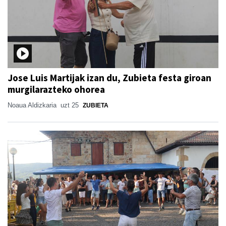
Jose Luis Martijak izan du, Zubieta festa giroan
murgilarazteko ohorea
Noaua Aldizkaria
uzt 25
ZUBIETA