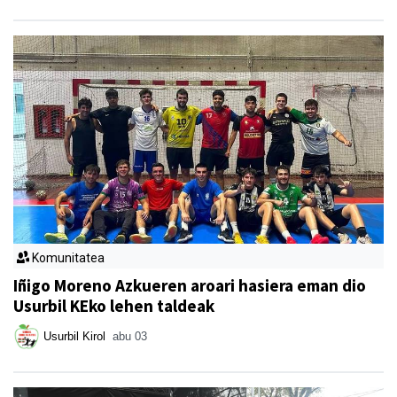
Komunitatea
Iñigo Moreno Azkueren aroari hasiera eman dio
Usurbil KEko lehen taldeak
Usurbil Kirol
abu 03