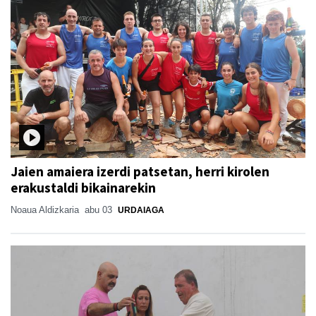
Jaien amaiera izerdi patsetan, herri kirolen
erakustaldi bikainarekin
Noaua Aldizkaria
abu 03
URDAIAGA