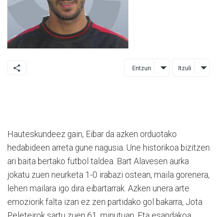
Entzun
Itzuli
Hauteskundeez gain, Eibar da azken orduotako
hedabideen arreta gune nagusia. Une historikoa bizitzen
ari baita bertako futbol taldea. Bart Alavesen aurka
jokatu zuen neurketa 1-0 irabazi ostean, maila gorenera,
lehen mailara igo dira eibartarrak. Azken unera arte
emoziorik falta izan ez zen partidako gol bakarra, Jota
Peleteirok sartu zuen 61. minutuan. Eta esandakoa,