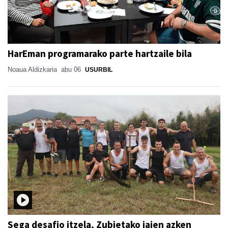
HarEman programarako parte hartzaile bila
Noaua Aldizkaria
abu 06
USURBIL
Sega desafio itzela, Zubietako jaien azken