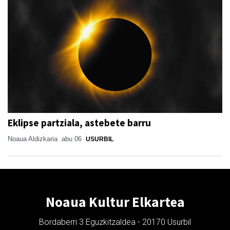
Eklipse partziala, astebete barru
Noaua Aldizkaria
abu 06
USURBIL
Noaua Kultur Elkartea
Bordaberri 3 Eguzkitzaldea - 20170 Usurbil