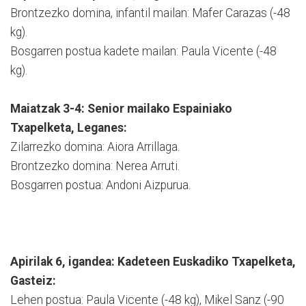
Brontzezko domina, infantil mailan: Mafer Carazas (-48
kg).
Bosgarren postua kadete mailan: Paula Vicente (-48
kg).
Maiatzak 3-4: Senior mailako Espainiako
Txapelketa, Leganes:
Zilarrezko domina: Aiora Arrillaga.
Brontzezko domina: Nerea Arruti.
Bosgarren postua: Andoni Aizpurua.
Apirilak 6, igandea: Kadeteen Euskadiko Txapelketa,
Gasteiz:
Lehen postua: Paula Vicente (-48 kg), Mikel Sanz (-90