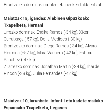
Brontzezko dominak: mutilen eta nesken taldeentzat.
Maiatzak 18, igandea: Alebinen Gipuzkoako
Txapelketa, Hernani
Urrezko dominak: Endika Ramos (-34 kg), Xiker
Gurrutxaga (-57 kg), Delia Medices (-30 kg).
Brontzezko dominak: Diego Ramos (-34 kg), Alvaro
Hermida (+57 kg), Mara Vaquero (-42 kg), Estitxu
Sanchez (-47 kg).
Zilarrezko dominak: Jonathan Martin (-34 kg), Ibai del
Rincon (-38 kg), Julia Fernandez (-42 kg).
Maiatzak 10, larunbata: Infantil eta kadete mailako
Espainiako Txapelketa, Leganes