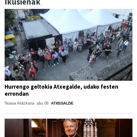
Ikusienak
Hurrengo geltokia Atxegalde, udako festen
errondan
Noaua Aldizkaria
abu 06
ATXEGALDE