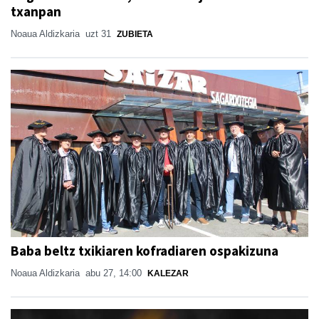
txanpan
Noaua Aldizkaria
uzt 31
ZUBIETA
Baba beltz txikiaren kofradiaren ospakizuna
Noaua Aldizkaria
abu 27, 14:00
KALEZAR