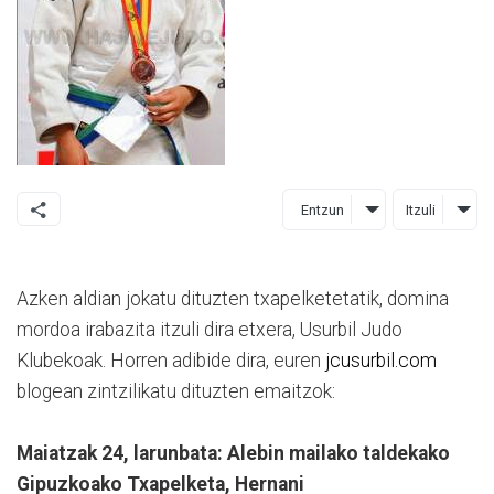
Entzun
Itzuli
Azken aldian jokatu dituzten txapelketetatik, domina
mordoa irabazita itzuli dira etxera, Usurbil Judo
Klubekoak. Horren adibide dira, euren
jcusurbil.com
blogean zintzilikatu dituzten emaitzok:
Maiatzak 24, larunbata:
Alebin mailako taldekako
Gipuzkoako Txapelketa, Hernani