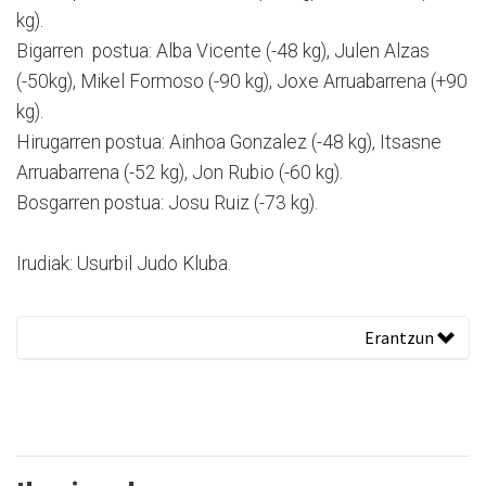
kg).
Bigarren postua: Alba Vicente (-48 kg), Julen Alzas
(-50kg), Mikel Formoso (-90 kg), Joxe Arruabarrena (+90
kg).
Hirugarren postua: Ainhoa Gonzalez (-48 kg), Itsasne
Arruabarrena (-52 kg), Jon Rubio (-60 kg).
Bosgarren postua: Josu Ruiz (-73 kg).
Irudiak: Usurbil Judo Kluba.
Erantzun