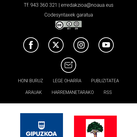
Tf: 943 360 321 | erredakzioa@noaua.eus
Codesyntaxek garatua
HONI BURUZ
LEGE OHARRA
PUBLIZITATEA
ARAUAK
HARREMANETARAKO
RSS