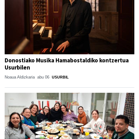
Donostiako Musika Hamabostaldiko kontzertua
Usurbilen
Noaua Aldizkaria
abu 06
USURBIL