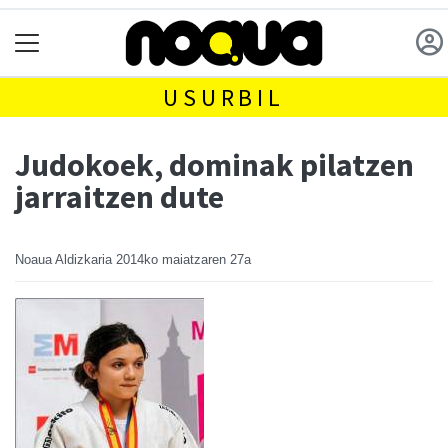
USURBIL
Judokoek, dominak pilatzen
jarraitzen dute
Noaua Aldizkaria
2014ko maiatzaren 27a