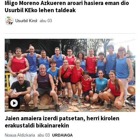
Iñigo Moreno Azkueren aroari hasiera eman dio
Usurbil KEko lehen taldeak
Usurbil Kirol
abu 03
Jaien amaiera izerdi patsetan, herri kirolen
erakustaldi bikainarekin
Noaua Aldizkaria
abu 03
URDAIAGA