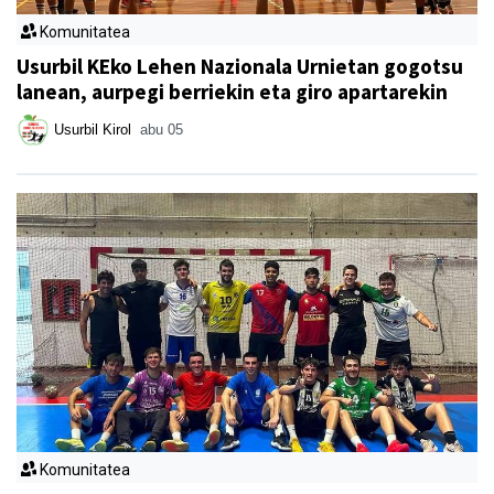
Komunitatea
Usurbil KEko Lehen Nazionala Urnietan gogotsu
lanean, aurpegi berriekin eta giro apartarekin
Usurbil Kirol
abu 05
Komunitatea