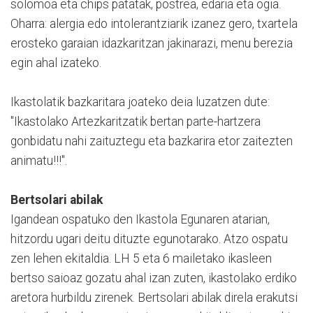
solomoa eta chips patatak, postrea, edaria eta ogia.
Oharra: alergia edo intolerantziarik izanez gero, txartela
erosteko garaian idazkaritzan jakinarazi, menu berezia
egin ahal izateko.
Ikastolatik bazkaritara joateko deia luzatzen dute:
"Ikastolako Artezkaritzatik bertan parte-hartzera
gonbidatu nahi zaituztegu eta bazkarira etor zaitezten
animatu!!!".
Bertsolari abilak
Igandean ospatuko den Ikastola Egunaren atarian,
hitzordu ugari deitu dituzte egunotarako. Atzo ospatu
zen lehen ekitaldia. LH 5 eta 6 mailetako ikasleen
bertso saioaz gozatu ahal izan zuten, ikastolako erdiko
aretora hurbildu zirenek. Bertsolari abilak direla erakutsi