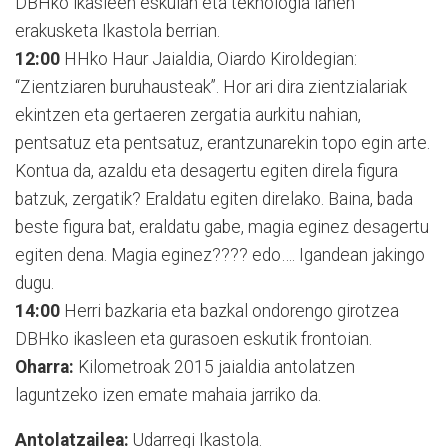
DBHko ikasleen eskulan eta teknologia lanen
erakusketa Ikastola berrian.
12:00
HHko Haur Jaialdia, Oiardo Kiroldegian:
“Zientziaren buruhausteak”. Hor ari dira zientzialariak
ekintzen eta gertaeren zergatia aurkitu nahian,
pentsatuz eta pentsatuz, erantzunarekin topo egin arte.
Kontua da, azaldu eta desagertu egiten direla figura
batzuk, zergatik? Eraldatu egiten direlako. Baina, bada
beste figura bat, eraldatu gabe, magia eginez desagertu
egiten dena. Magia eginez???? edo…. Igandean jakingo
dugu.
14:00
Herri bazkaria eta bazkal ondorengo girotzea
DBHko ikasleen eta gurasoen eskutik frontoian.
Oharra:
Kilometroak 2015 jaialdia antolatzen
laguntzeko izen emate mahaia jarriko da.
Antolatzailea:
Udarregi Ikastola.