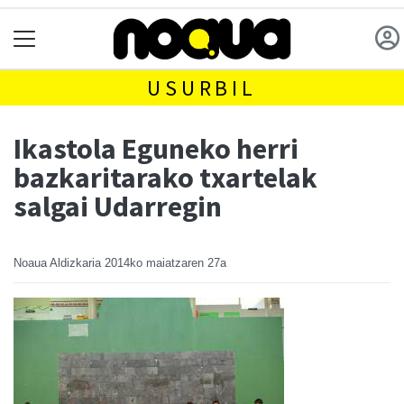
USURBIL
Ikastola Eguneko herri
bazkaritarako txartelak
salgai Udarregin
Noaua Aldizkaria
2014ko maiatzaren 27a