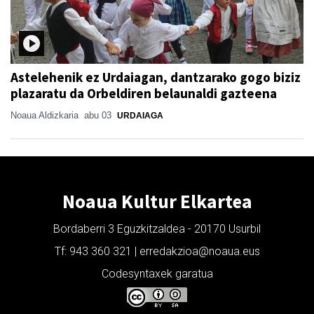
Astelehenik ez Urdaiagan, dantzarako gogo biziz
plazaratu da Orbeldiren belaunaldi gazteena
Noaua Aldizkaria
abu 03
URDAIAGA
Noaua Kultur Elkartea
Bordaberri 3 Eguzkitzaldea - 20170 Usurbil
Tf: 943 360 321 | erredakzioa@noaua.eus
Codesyntaxek garatua