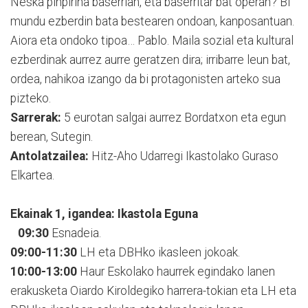
Neska pinpirina baserrian, eta baserritar bat operan? Bi
mundu ezberdin bata bestearen ondoan, kanposantuan.
Aiora eta ondoko tipoa… Pablo. Maila sozial eta kultural
ezberdinak aurrez aurre geratzen dira; irribarre leun bat,
ordea, nahikoa izango da bi protagonisten arteko sua
pizteko.
Sarrerak:
5 eurotan salgai aurrez Bordatxon eta egun
berean, Sutegin.
Antolatzailea:
Hitz-Aho Udarregi Ikastolako Guraso
Elkartea.
Ekainak 1, igandea: Ikastola Eguna
09:30
Esnadeia.
09:00-11:30
LH eta DBHko ikasleen jokoak.
10:00-13:00
Haur Eskolako haurrek egindako lanen
erakusketa Oiardo Kiroldegiko harrera-tokian eta LH eta