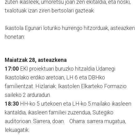
zuten ikasleek, umoretsu joan zen ekitaldia, eta noski,
txalotuak izan ziren bertsolari gazteak.
Ikastola Egunari loturiko hurrengo hitzorduak, asteazken
honetan:
Maiatzak 28, asteazkena
17:00
EKI proiektuari buruzko hitzaldia Udarregi
Ikastolako erdiko aretoan, LH 6 eta DBHko
familientzat. Hizlariak: Ikastolen Elkarteko Formazio
saileko 2 arduradun.
18:30
HH-ko 5 urtekoen eta LH-ko 5.mailako ikasleen
kantaldia, ikasleen familiei zuzendua, Sutegiko
auditorioan. Sarrera, doan. Oharra: sarrera mugatua,
lekuagatik.