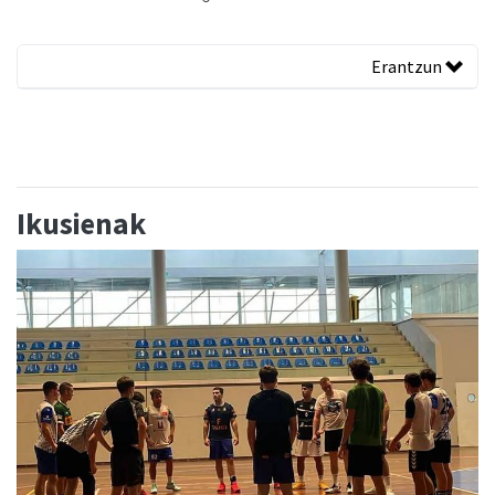
Erantzun
Ikusienak