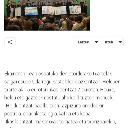
Entzun
Itzuli
Ekainaren 1ean ospatuko den otordurako txartelak
salgai daude Udarregi Ikastolako idazkaritzan. Helduen
txartelak 15 eurotan, ikasleentzat 7 eurotan. Hauxe,
heldu eta gazteek dastatu ahalko dituzten menuak:
-Helduentzat: paella, txerri-azpizuna onddoekin,
postrea, edariak eta ogia, kafea eta kopa.
-Ikasleentzat: makarroiak tomatea eta txorizoarekin,