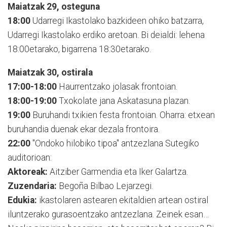
Maiatzak 29, osteguna
18:00
Udarregi Ikastolako bazkideen ohiko batzarra,
Udarregi Ikastolako erdiko aretoan. Bi deialdi: lehena
18:00etarako, bigarrena 18:30etarako.
Maiatzak 30, ostirala
17:00-18:00
Haurrentzako jolasak frontoian.
18:00-19:00
Txokolate jana Askatasuna plazan.
19:00
Buruhandi txikien festa frontoian. Oharra: etxean
buruhandia duenak ekar dezala frontoira.
22:00
"Ondoko hilobiko tipoa" antzezlana Sutegiko
auditorioan:
Aktoreak:
Aitziber Garmendia eta Iker Galartza.
Zuzendaria:
Begoña Bilbao Lejarzegi.
Edukia:
ikastolaren astearen ekitaldien artean ostiral
iluntzerako gurasoentzako antzezlana. Zeinek esan…