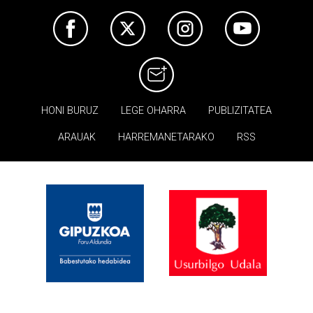
HONI BURUZ
LEGE OHARRA
PUBLIZITATEA
ARAUAK
HARREMANETARAKO
RSS