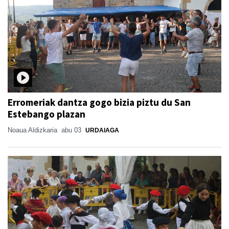
Erromeriak dantza gogo bizia piztu du San
Estebango plazan
Noaua Aldizkaria
abu 03
URDAIAGA