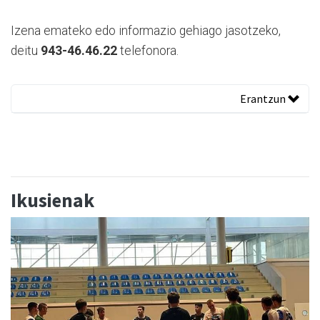
Izena emateko edo informazio gehiago jasotzeko,
deitu
943-46.46.22
telefonora.
Erantzun
Ikusienak