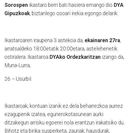
Sorospen
ikastaro berri bati hasiera emango dio
DYA
Gipuzkoak
, biztanlego osoari irekia egongo delarik.
Ikastaroaren iraupena 3 astekoa da,
ekainaren 27ra
,
arratsaldeko 18:00etatik 20:00etara, astelehenetik
ostiralera. Ikastaroa
DYAko Ordezkaritzan
izango da,
Muna-Lurra,
26 – Usurbil.
Ikastaroak, kontuan izanik ez dela beharrezkoa aurrez
ezagupenik izatea, egunerokotasunean aurki
ditzakegun arrisku egoerei nola erantzun irakatsiko du.
Bihotz eta birika susperketa, zauriak, hausdurak,