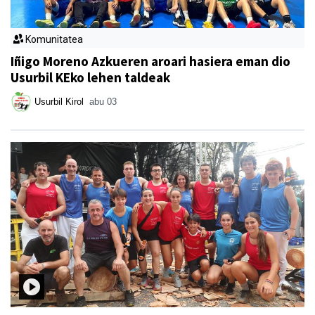
Komunitatea
Iñigo Moreno Azkueren aroari hasiera eman dio
Usurbil KEko lehen taldeak
Usurbil Kirol
abu 03