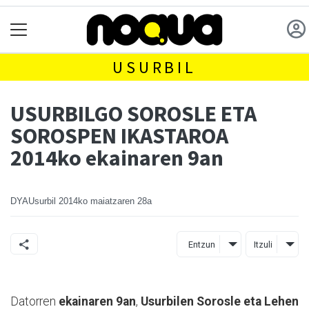
USURBIL
USURBILGO SOROSLE ETA
SOROSPEN IKASTAROA
2014ko ekainaren 9an
DYAUsurbil
2014ko maiatzaren 28a
Entzun
Itzuli
Datorren
ekainaren 9an
,
Usurbilen
Sorosle eta Lehen