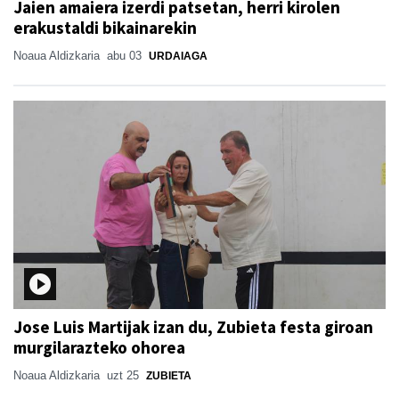
Jaien amaiera izerdi patsetan, herri kirolen
erakustaldi bikainarekin
Noaua Aldizkaria
abu 03
URDAIAGA
Jose Luis Martijak izan du, Zubieta festa giroan
murgilarazteko ohorea
Noaua Aldizkaria
uzt 25
ZUBIETA