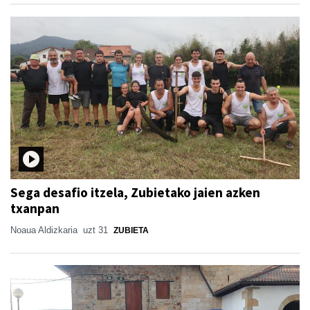
Sega desafio itzela, Zubietako jaien azken
txanpan
Noaua Aldizkaria
uzt 31
ZUBIETA