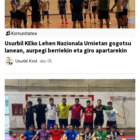
Komunitatea
Usurbil KEko Lehen Nazionala Urnietan gogotsu
lanean, aurpegi berriekin eta giro apartarekin
Usurbil Kirol
abu 05