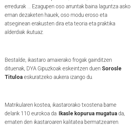
erredurak … Ezagupen oso arruntak baina laguntza asko
eman dezaketen hauek, oso modu eroso eta
atseginean erakusten dira eta teoria eta praktika
alderdiak ikutuaz.
Bestalde, ikastaro amaierako frogak gainditzen
dituenak, DYA Gipuzkoak eskeintzen duen
Sorosle
Tituloa
eskuratzeko aukera izango du.
Matrikularen kostea, ikastarorako txostena barne
delarik 110 eurokoa da.
Ikasle kopurua mugatua
da,
ematen den ikastaroaren kalitatea bermatzearren.