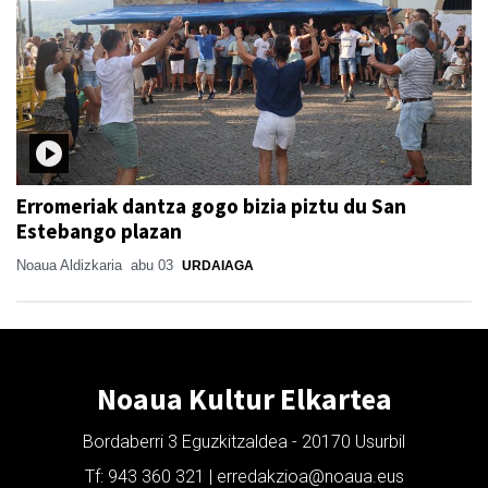
Erromeriak dantza gogo bizia piztu du San
Estebango plazan
Noaua Aldizkaria
abu 03
URDAIAGA
Noaua Kultur Elkartea
Bordaberri 3 Eguzkitzaldea - 20170 Usurbil
Tf: 943 360 321 | erredakzioa@noaua.eus