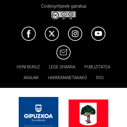
Codesyntaxek garatua
HONI BURUZ
LEGE OHARRA
PUBLIZITATEA
ARAUAK
HARREMANETARAKO
RSS