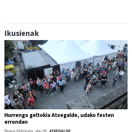
Ikusienak
Hurrengo geltokia Atxegalde, udako festen
errondan
Noaua Aldizkaria
abu 06
ATXEGALDE