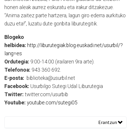
honen aleak aurrez eskuratu eta irakur ditzakezue.
“Anima zaitez parte hartzera, lagun giro ederra aurkituko
duzu eta!”, luzatu dute gonbita liburutegitik.
Blogeko
helbidea:
http://liburutegiak.blog.euskadi.net/usurbil/?
lang=es
Ordutegia:
9:00-14:00 (irailaren 9ra arte).
Telefonoa:
943 360 692.
E-posta:
biblioteka@usurbil.net
Facebook:
Usurbilgo Sutegi Udal Liburutegia
Twitter:
twitter.com/usurbib
Youtube:
youtube.com/sutegi05
Erantzun