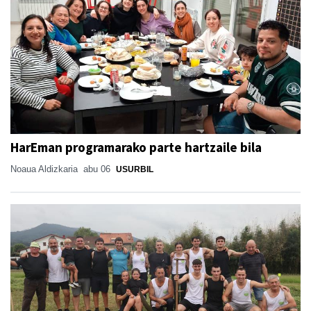
HarEman programarako parte hartzaile bila
Noaua Aldizkaria
abu 06
USURBIL