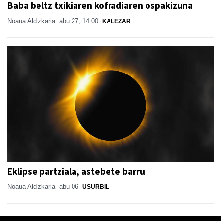
Baba beltz txikiaren kofradiaren ospakizuna
Noaua Aldizkaria
abu 27, 14:00
KALEZAR
Eklipse partziala, astebete barru
Noaua Aldizkaria
abu 06
USURBIL