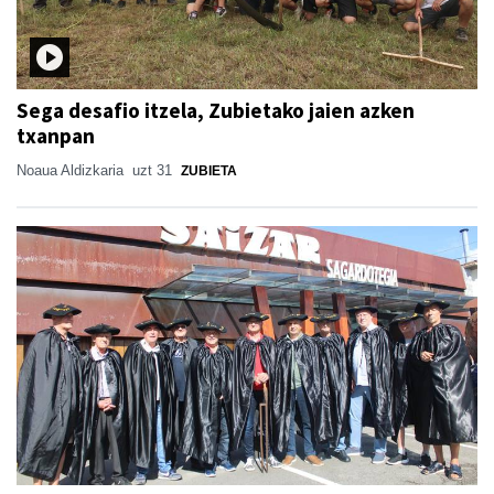
Sega desafio itzela, Zubietako jaien azken
txanpan
Noaua Aldizkaria
uzt 31
ZUBIETA