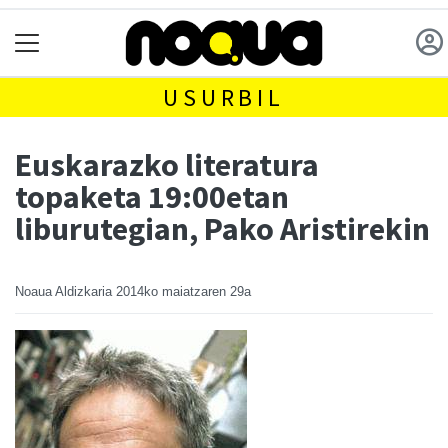
USURBIL
Euskarazko literatura
topaketa 19:00etan
liburutegian, Pako Aristirekin
Noaua Aldizkaria
2014ko maiatzaren 29a