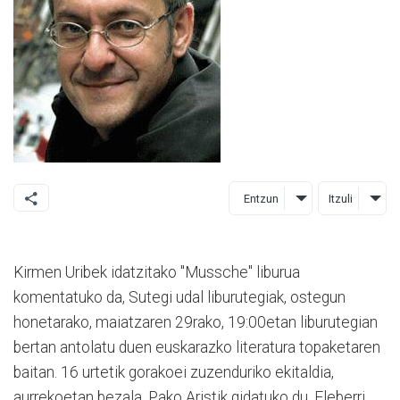
Entzun
Itzuli
Kirmen Uribek idatzitako "Mussche" liburua
komentatuko da, Sutegi udal liburutegiak, ostegun
honetarako, maiatzaren 29rako, 19:00etan liburutegian
bertan antolatu duen euskarazko literatura topaketaren
baitan. 16 urtetik gorakoei zuzenduriko ekitaldia,
aurrekoetan bezala, Pako Aristik gidatuko du. Eleberri