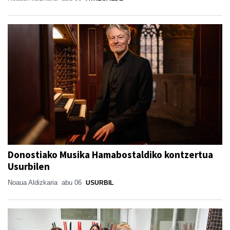
Donostiako Musika Hamabostaldiko kontzertua
Usurbilen
Noaua Aldizkaria
abu 06
USURBIL