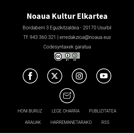
Noaua Kultur Elkartea
Bordaberri 3 Eguzkitzaldea - 20170 Usurbil
Tf: 943 360 321 | erredakzioa@noaua.eus
Codesyntaxek garatua
HONI BURUZ
LEGE OHARRA
PUBLIZITATEA
ARAUAK
HARREMANETARAKO
RSS