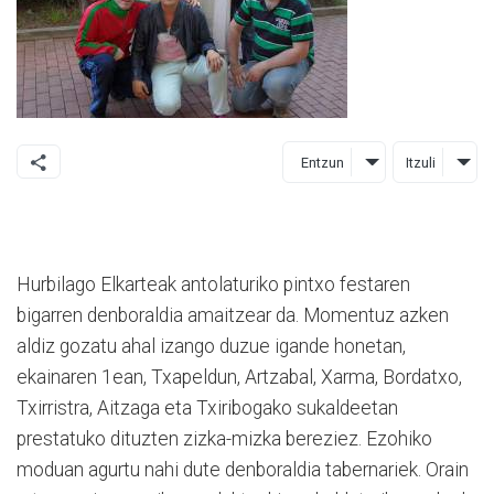
Entzun
Itzuli
Hurbilago Elkarteak antolaturiko pintxo festaren
bigarren denboraldia amaitzear da. Momentuz azken
aldiz gozatu ahal izango duzue igande honetan,
ekainaren 1ean, Txapeldun, Artzabal, Xarma, Bordatxo,
Txirristra, Aitzaga eta Txiribogako sukaldeetan
prestatuko dituzten zizka-mizka bereziez. Ezohiko
moduan agurtu nahi dute denboraldia tabernariek. Orain