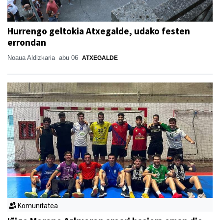
Hurrengo geltokia Atxegalde, udako festen
errondan
Noaua Aldizkaria
abu 06
ATXEGALDE
Komunitatea