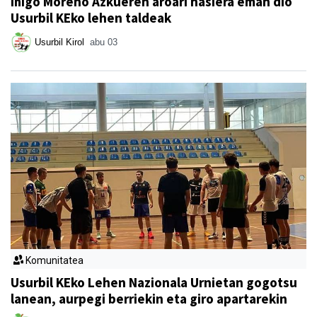
Iñigo Moreno Azkueren aroari hasiera eman dio
Usurbil KEko lehen taldeak
Usurbil Kirol
abu 03
Komunitatea
Usurbil KEko Lehen Nazionala Urnietan gogotsu
lanean, aurpegi berriekin eta giro apartarekin