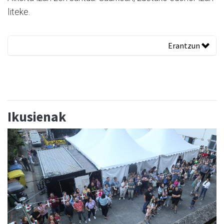
liteke.
Erantzun
Ikusienak