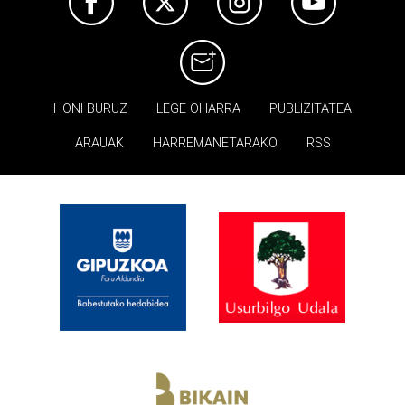
HONI BURUZ
LEGE OHARRA
PUBLIZITATEA
ARAUAK
HARREMANETARAKO
RSS