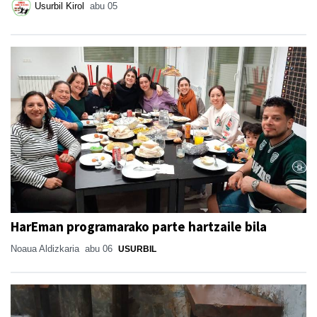
Usurbil Kirol
abu 05
HarEman programarako parte hartzaile bila
Noaua Aldizkaria
abu 06
USURBIL