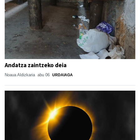
Andatza zaintzeko deia
Noaua Aldizkaria
abu 06
URDAIAGA