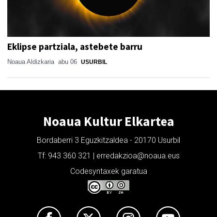
Eklipse partziala, astebete barru
Noaua Aldizkaria
abu 06
USURBIL
Noaua Kultur Elkartea
Bordaberri 3 Eguzkitzaldea - 20170 Usurbil
Tf: 943 360 321 | erredakzioa@noaua.eus
Codesyntaxek garatua