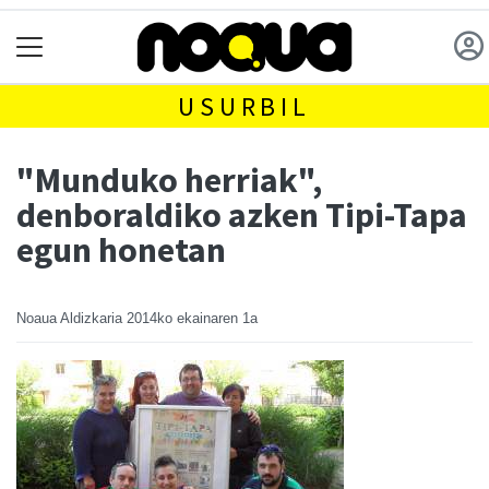
USURBIL
"Munduko herriak",
denboraldiko azken Tipi-Tapa
egun honetan
Noaua Aldizkaria
2014ko ekainaren 1a