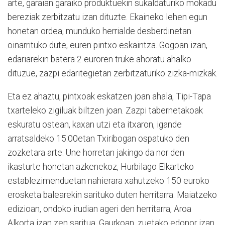
arte, garaian garaiko produktuekin sukaldaturiko mokadu
bereziak zerbitzatu izan dituzte. Ekaineko lehen egun
honetan ordea, munduko herrialde desberdinetan
oinarrituko dute, euren pintxo eskaintza. Gogoan izan,
edariarekin batera 2 euroren truke ahoratu ahalko
dituzue, zazpi edaritegietan zerbitzaturiko zizka-mizkak.
Eta ez ahaztu, pintxoak eskatzen joan ahala, Tipi-Tapa
txarteleko zigiluak biltzen joan. Zazpi tabernetakoak
eskuratu ostean, kaxan utzi eta itxaron, igande
arratsaldeko 15:00etan Txiribogan ospatuko den
zozketara arte. Une horretan jakingo da nor den
ikasturte honetan azkenekoz, Hurbilago Elkarteko
establezimenduetan nahierara xahutzeko 150 euroko
erosketa balearekin sarituko duten herritarra. Maiatzeko
edizioan, ondoko irudian ageri den herritarra, Aroa
Alkorta izan zen saritua. Gaurkoan, zuetako edonor izan