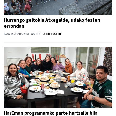
Hurrengo geltokia Atxegalde, udako festen
errondan
Noaua Aldizkaria
abu 06
ATXEGALDE
HarEman programarako parte hartzaile bila