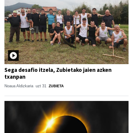
Sega desafio itzela, Zubietako jaien azken
txanpan
Noaua Aldizkaria
uzt 31
ZUBIETA