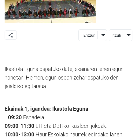
Entzun
Itzuli
Ikastola Eguna ospatuko dute, ekainaren lehen egun
honetan. Hemen, egun osoan zehar ospatuko den
jaialdiko egitaraua:
Ekainak 1, igandea: Ikastola Eguna
09:30
Esnadeia.
09:00-11:30
LH eta DBHko ikasleen jokoak.
10:00-13:00
Haur Eskolako haurrek egindako lanen