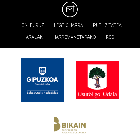
HONI BURUZ
LEGE OHARRA
PUBLIZITATEA
ARAUAK
HARREMANETARAKO
RSS