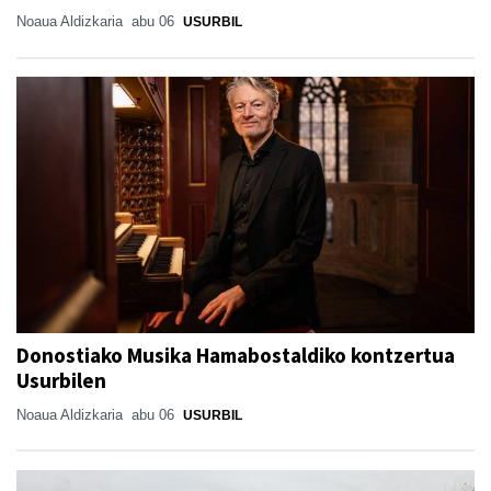
Noaua Aldizkaria
abu 06
USURBIL
Donostiako Musika Hamabostaldiko kontzertua
Usurbilen
Noaua Aldizkaria
abu 06
USURBIL