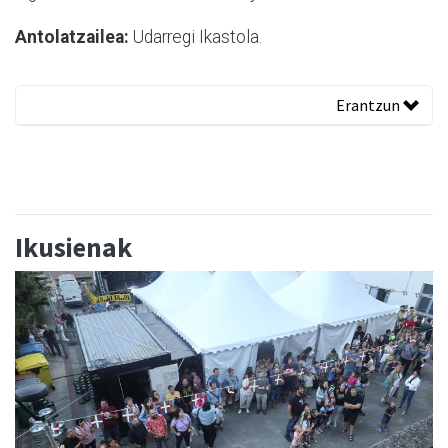
Antolatzailea:
Udarregi Ikastola.
Erantzun
Ikusienak