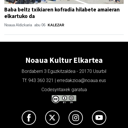
Baba beltz txikiaren kofradia hilabete amaieran
elkartuko da
Noaua Aldizkaria
abu 06
KALEZAR
Noaua Kultur Elkartea
Bordaberri 3 Eguzkitzaldea - 20170 Usurbil
Tf: 943 360 321 | erredakzioa@noaua.eus
Codesyntaxek garatua