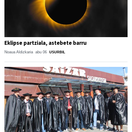
Eklipse partziala, astebete barru
Noaua Aldizkaria
abu 06
USURBIL