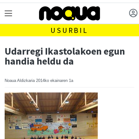
USURBIL
Udarregi Ikastolakoen egun
handia heldu da
Noaua Aldizkaria
2014ko ekainaren 1a