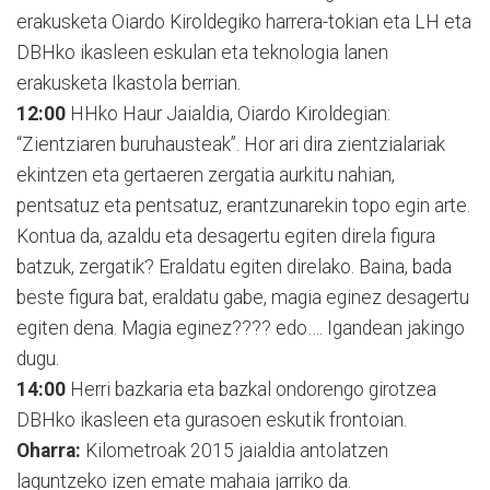
erakusketa Oiardo Kiroldegiko harrera-tokian eta LH eta
DBHko ikasleen eskulan eta teknologia lanen
erakusketa Ikastola berrian.
12:00
HHko Haur Jaialdia, Oiardo Kiroldegian:
“Zientziaren buruhausteak”. Hor ari dira zientzialariak
ekintzen eta gertaeren zergatia aurkitu nahian,
pentsatuz eta pentsatuz, erantzunarekin topo egin arte.
Kontua da, azaldu eta desagertu egiten direla figura
batzuk, zergatik? Eraldatu egiten direlako. Baina, bada
beste figura bat, eraldatu gabe, magia eginez desagertu
egiten dena. Magia eginez???? edo…. Igandean jakingo
dugu.
14:00
Herri bazkaria eta bazkal ondorengo girotzea
DBHko ikasleen eta gurasoen eskutik frontoian.
Oharra:
Kilometroak 2015 jaialdia antolatzen
laguntzeko izen emate mahaia jarriko da.